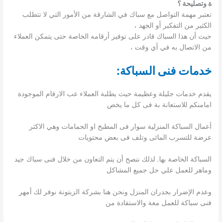
ة وتصليحة ؟
تعتبر مهمة التواصل مع سباك في الشارقة من الأمور التي لا تتطلب
الكثير من التفكير أو الجهد ،
حيث أن هذا السباك قادر على توفير أرقامه الخاصة حتى يتمكن العملاء
من الاتصال به في أي وقت ،
خدمات فنى السباكة
:
يقدم خدمات جليلة وعظيمة حيث يطلبة العملاء عب الارقام الموجودة
امامنكم للاستعانة بة فى كل ما يخص
أعمال السباكة المنزلية سوار فى المطبخ او الحمامات وهي الاكثر
عرضة للتسرب المائى وتلف فى بعض محتويات
السباكة الخاصة بها. لذلك ننصح أن يتم التعاون من خلال فنى سباك جيد
وماهر للعمل علي حل جميع المشاكل
وعدم الإضرار بجدران المنزل ونحن هنا بشركة الزيتونة نوفر لك أمهر
فنى سباكة للعمل معة والاستفادة من