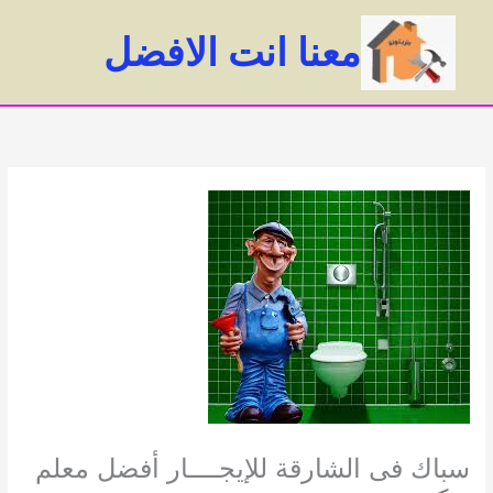
خطي
لى
معنا انت الافضل
لمحتوى
ain
enu
سباك فى الشارقة للإيجــــار أفضل معلم