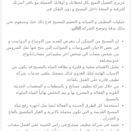
عزيزي العميل التمتع بكل لحظاتك و أوقاتك الجميلة مع باقى اسرتك
للترفية و المتعة داخل المسبح و دون التفكر فى
عمليات التنظيف و الصيانة و التعقيم للمسبح فدع ذلك عنك وسنقوم نحن
بذلك بدقة وتوضح الشركه
التالي
:
ان المسبح من الممكن أن يتعرض للعديد من الاوساخ و الرواسب و
فى بعض الاحيان الفيروسات و الشوائب التي ينتج عنها نقل الفيروس
من شخص مصاب الي شخص اخر سليم(غير مصاب)بأنواع
عدوىمختلفة.
تقليل الاهتمام بتنقية و فلترة و نظافة المياه بالمسبح قد يكون من
الاسباب الهامة لتلك العدوي لذلك ننصحك بتلقى خدمات شركة
تظيف قادرة علي العمل بكفاءة.
من خلال شركة تنظيف مسابح و بالمنظفات و المعقمات الحديثة
القوية و الفعالة و المصرح بها و يتم التخلص نهائياً المياه الملوثة
بالمسبح.
استخدمنا كل الطرق الحديثة و الفعالة ايضا مثل اجهزة رفع مياة
المسبح القديمة و التي تكون مجملة بالاتربة و الغبار الملتصق بالقاع
و الجدران .
نعتمد فى شركة تنظيف مسابح فى راس الخيمة على افضل معدات