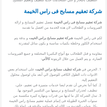
التنظيف بالبخار و التي أستخدمت حديثاً لتنظيف وتعقيم المسبح.
شركة تعقيم مسابح فى راس الخيمة
شركة تعقيم مسابح فى راس الخيمة
تفضل تعقيم المسابح و ازالة
الفيروسات و الطحالب لان هذة الخدمة من افضل ما تقدمه
لكم في راس الخيمة
شركة تعقيم مسابح براس الخيم
ه و بدقة يتم
استخدام الكلور وخلطة بكميات مناسبة و يكون سائل لمقدرتة
مقاومة و قتل الطحالب مع أنواع البكتيريا المختلفة و جميع الفيروسات
الضارة، و يتم العمل من خلال الزيتونة
كالأتي
:
الحرص في
شركه تنظيف مسابح براس الخيم
ه على استخدام بعض
الادوات ذات الطول الكافى للوصول الي أبعد مان لوصول محلول
التعقيم إلية.
كما أننا نحرص أن نقدم ايضا خدمات متميزة في تعقيم، جلي،
تنظيف، لجدران المسابح و ترميمها من التكسير الموجود بها.
تبذل الشركة كل ما لديها من قدرات ومهارة كبيرة مكتسبة من
سنوات الخبرة الطويلة فى إتمام عملية تعقيم مسابح راس الخيمة
بكل جوانب الخدمة من الالتزام بالمواعيد والدقة فى إنهاء تلك