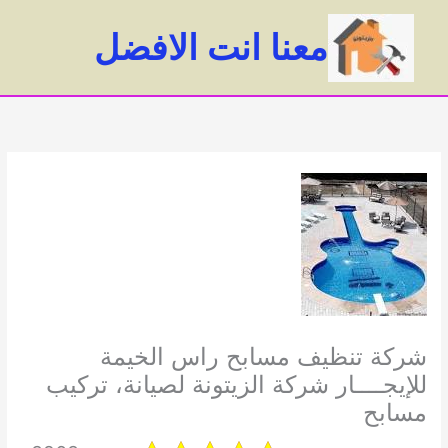
خطي
لى
معنا انت الافضل
لمحتوى
ain
enu
شركة تنظيف مسابح راس الخيمة
للإيجــــار شركة الزيتونة لصيانة، تركيب
مسابح