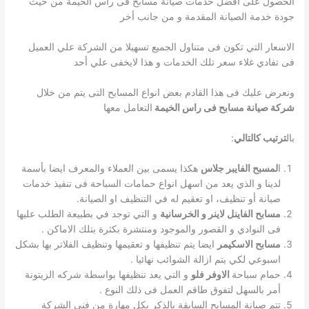
الحصول على افضل خدمات صيانة مسابح فى راس الخيمة من حيث
جودة خدمة الصيانة المقدمة و من جانب أخر
الاسعار التي تكون فى متناول الجميع تسهيلا من الشركة علي العميل
فى تفادي غلاء سعر تلك الخدمات و هذا لايخفى علي أحد
ونعرض عليك فى هذا القادم بعض انواع المسابح التى يتم من خلال
شركة صيانة مسابح فى راس الخيمة
التعامل معها
بال
ترتيب كالتالي
:
ا
لمسبح الفايبر جلاس
هكذا يسمى بين العملاء والمعرف ايضا بأسمة
لدينا و الذي يعد من اسهل انواع حمامات السباحة فى تنفيذ خدمات
صيانة أو تنظيف، او تعقيم له في التنظيف او الصيانة.
مسابح الفاينل لاينر و الخرسانية
و التي توجد في بطبيعة الطلب عليها
فى النوادي و القصور والموجود ومنتشرة بكثرة بتلك الاماكن .
مسابح الاسكيمر
ايضا يتم تنظيفها و تعقيمها وتنظيف الفلاتر بها بشكل
اسبوعي لكي يتم ازالة الشوائب نهائيا .
حمام سباحة
الاوفر فلو
و التي يعد تنظيفها بواسطة شركه الزيتونة
أمر بالسهل لتفوق طاقم العمل فى ذلك النوع .
تتم صيانة المسابح السابقة بالذكر بكل مهارة من فني الشركة