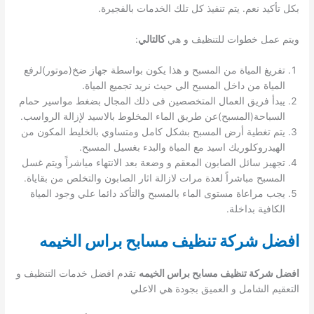
بكل تأكيد نعم. يتم تنفيذ كل تلك الخدمات بالفجيرة.
ويتم عمل خطوات للتنظيف و هي
كالتالي
:
تفريغ المياة من المسبح و هذا يكون بواسطة جهاز ضخ(موتور)لرفع
المياة من داخل المسبح الي حيث نريد تجميع المياة.
يبدأ فريق العمال المتخصصين فى ذلك المجال بضغط مواسير حمام
السباحة(المسبح)عن طريق الماء المخلوط بالاسيد لإزالة الرواسب.
يتم تغطية أرض المسبح بشكل كامل ومتساوي بالخليط المكون من
الهيدروكلوريك اسيد مع المياة والبدء بغسيل المسبح.
تجهيز سائل الصابون المعقم و وضعة بعد الانتهاء مياشراً ويتم غسل
المسبح مباشراً لعدة مرات لازالة اثار الصابون والتخلص من بقاياة.
يجب مراعاة مستوى الماء بالمسبح والتأكد دائما علي وجود المياة
الكافية بداخلة.
افضل شركة تنظيف مسابح براس الخيمه
افضل شركة تنظيف مسابح براس الخيمه
تقدم افضل خدمات التنظيف و
التعقيم الشامل و العميق بجودة هي الاعلي