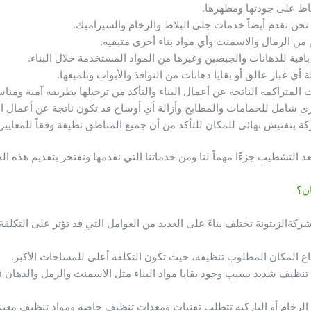
اظ على جودتها ومظهرها.
نحن نقدم أيضاً خدمات جلي البلاط والرخام والسيراميك.
من الرمال والاسمنت وأي مواد بناء أخرى متبقية.
 باقية للدهانات والجبصين وغيرها من المواد المستخدمة خلال البناء.
ة أي غبار عالق أو بقايا دهانات من النوافذ والأبواب وتلميعها.
ت المتراكمة الناتجة عن أعمال البناء والتأكد من ترحيلها بطريقة آمنة ومناس
 شامل للحمامات والمطابخ وأزالة أي أوساخ قد تكون ناتجة عن أعمال 
ة بتفتيش نهائي للمكان للتأكد من أن جميع المناطق نظيفة وفقاً للمعايير ا
 التشطيب جزءًا مهماً لنا ومن خدماتنا التي نقدمها ونفتخر بتقديم هذه ال
ن؟
الزيتونة تختلف بناءً على العديد من العوامل التي قد تؤثر على التكلفة ا
اع المكان المطلوب تنظيفه، حيث تكون التكلفة أعلى للمساحات الأكبر.
نظيف شديد بسبب وجود بقايا مواد البناء مثل الاسمنت والرمل والدهان قد 
لرخام أو الباركيه تتطلب تقنيات ومعدات تنظيف خاصة ومواد تنظيف معينة