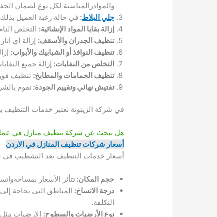
والموادرالمناسبة لكل نوع لضمان الحف
جلي البلاط
:
في حالة رغبة العميل بذلك 
إزالة بقايا المواد الإنشائية:
التخلص التام 
تنظيف الجدران والأسقف:
إزالة أي آثار
تنظيف النوافذ أو الشبابيك والأبواب:
إزال
التخلص من النفايات:
إزالة جميع النفايا
تنظيف الحمامات والمطابخ:
تنظيف فورى
تفتيش نهائي وتقييم الجودة:
نقوم بالشرك
في شركة الزيتونة نعتبر خدمات التنظيف بعد
هل تبحث عن شركة تنظيف منازل في عما
أسعار شركات تنظيف المنازل في الاردن
أسعار خدمات التنظيف بعد التشطيب في شركة
حجم المكان:
تتأثر الأسعار بمساحةواتس
درجة الاتساخ:
المناطق التي بحاجة إلى ت
التكلفة.
نوع الأرضيات والسطوح:
الأرضيات مثل ا