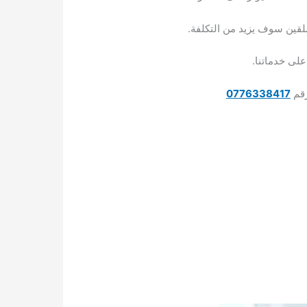
لقين سوف يزيد من التكلفة.
لى خدماتنا.
رقم
0776338417