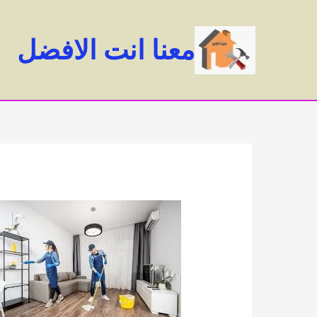
خطي
لى
معنا انت الافضل
لمحتوى