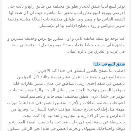
توفر للبيع لدينا شقق للايجار بطوابق مختلفة من طابق رابع و ثالث حتي
الارضي ويوجد للبيع عقاررات و شقق منا مباشرة حيث ان كل شقه لها
التقييم الخاص بها و مميز ومنا طوابق مختلفة ذات إطلالة مباشة وفخمة
سوبر ديلوكس و روف تصلح الإقامة بها او للإستثمار.
كما يوجد بيع شقة طابقية ثاني و أول متكرر مع ترس وحديقة مميزين و
ملحق علي حسب خطط دفعات سداد ميسره تصل الــ دفعةالي سنة
في غرب و الشرق من دائرة عمان.
شقق للبيع في خلدا
اطلب منا تصفح بالصور للشقق في خلدا كما الاخرين.
شقة للبيع في منطقة خلدا عمان تعتبر فرصة مثالية لكل المهتمين
بالعيش في شقة إحدى أرقى المناطق في عمان. تتميز عقارات خلدا
بموقعها المميز وتوفرها للعديد من وسائل الراحة والرفاهية والخدمات.
تتوفر في خلدا الاردن شقق بمختلف المساحات والتصاميم لتلبية
احتياجات مختلفة العائلات والأفراد. تتضمن الشقق في خلدا عادةً ميزات
مهمة مثل إطلالات شارع جميلة، مواقف خاصة للسيارات، وقربها من
المدارس والمراكز الادارية و التجارية والخدمية. إذا كنت تبحث
بالخريطة عن شقة للبيع في خلدا، فقد تجد ما يناسب القيمة العقارية و
ذوقك واحتياجاتك بسهولة، وتجربة العيش في هذه الحي الراقي ستكون