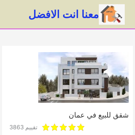
خطي
لى
معنا انت الافضل
لمحتوى
ain
enu
شقق للبيع في عمان
تقييم 3863