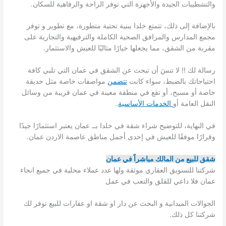
والتشطيبات الجيدة والأجهزة التي توفر الراحة والرفاهية للسكان.
بالإضافة إلى ذلك، تتمتع خلدا ببنية تحتية متطورة، مع تطوير و توفر
مجمع المدارس والمرافق الصحية الكاملة والترفيهية والتجارية على
مقربة من الشقق، مما يجعلها خيارًا مثاليًا للعيش والاستثمار.
رسالة لك !! لا تنسَ أن تبحث عن الشقق في عمان التي تلبي كافة
احتياجاتك بالضبط، سواء كانت
تتضمن
مواصفات خاصة مثل حديقة
خاصة أو مسبح، أو تقع في منطقة معينة في عمان قريبة من وسائل
النقل العامة أو
الخدمات الأساسية
.
في النهاية، للتوضيح شراء شقة في خلدا بــ عمان يعتبر استثمارًا جيدًا
وقرارًا موفقًا للعيش في إحدى أجمل مناطق عاصمة الاردن عمان.
شقق للبيع من المالك مباشراً في عمان
شركتنا للتسويق العقاري موثقة ولها عدد عملاء محلية في جميع انحاء
عمان فلا داعي للقلق والتعب في عمل
الجوالات الميدانية و البحث عن دار او شقة او عقارات للبيع توفر لك
شركتنا كل ذلك.