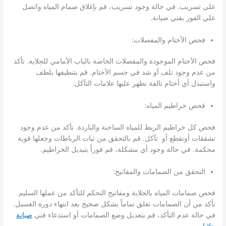
على تسريب. في حالة وجود تسريب، قم بإغلاق صمام المياه واتصل
علي الفور بفني صيانة.
فحص الأختام والمفصلات:
فحص الأختام الموجودة والمفصلات الخاصة بالباب الأمامي للجلاية. تأكد
من عدم وجود تلف أو شد في جسم الأختام. قم بتنظيفها بلطف
واستبدل أي أختام تالفة تظهر عليها علامات التآكل.
فحص خراطيم المياه:
فحص كل خراطيم الربط للمياه الساخنة والباردة. تأكد من عدم وجود
تشققات أوتقطع أو تآكل. قم بالتحقق من ثبات الرباطات وجعلها قوية
محكمة. في حالة وجود أي مشكلة، قم فوراً بتبديل الخراطيم.
التحقق من الصمامات والمفاتيح:
فحص صمامات المياه بالجلاية ومفاتيح التحكم للتأكد من عملها السليم.
تأكد من أن الصمامات تغلق تماماً بشكل صحيح بعد انتهاء دورة الغسيل.
في حالة عدم التأكد، قم بتعديل وضع الصمامات أو استدعاء فني
صيانة