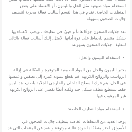
استخدام مواد طبيعية مثل الخل والليمون، أو الاعتماد على بعض
المنظفات الخاصة. نقدم في هذا القسم أساليب فعالة مجربة لتنظيف
جلايات الصحون بسهولة.
تعد جلايات الصحون جزءًا هاماً و حيويًا في مطبخك، ويجب الاعتناء بها
بشكل منتظم للحفاظ على قوة أدائها الأمثل. إليك أساليب فعالة بالتالي
لتنظيف جلايات الصحون بسهولة:
استخدام الليمون والخل:
يعتبر الليمون والخل من المواد الطبيعية المتوفرة و الفعّالة في إزالة
الرواسب والروائح الكريهة. قم بقطع ليمونة كبيرة إلى نصفين واغمسها
في الخل، يتم فرك السطح الداخلي والخارجي للجلاية بلطف. هذا ليس
فقط يستطيع ينظف بشكل جيد ولكنه أيضًا يقضي على الروائح الكريهة
غير المرغوب فيها.
استخدام مواد التنظيف الخاصة:
يوجد العديد من المنظفات الخاصة بتنظيف جلايات الصحون في
الأسواق. اختر منظفًا ذا جودة عالية موثوقة وابتعد عن المنتجات التي قد