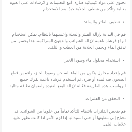
تحتوي على مواد كيميائية ضارة. اتبع التعليمات والارشادات على العبوة
بعناية وتأكد من شطف الجلاية جيدًا بعد الاستخدام.
تنظيف الفلتر والسلة:
قم في البداية بإزالة الفلتر والسلة واغسلهما بانتظام. يمكن استخدام
انواع فرشاة ناعمة لإزالة الشوائب والدهون المتراكمة. هذا يحسن من
تدفق الماء ويحمي الجلاية من العطب و التلف.
استخدام محلول ماء وصودا الخبز:
قم بإعداد محلول يتكون من الماء الساخن وصودا الخبز، واغمس قطع
الصحون فيه لمدة أو فترة. ثم استخدم فرشاة ناعمة لفرك جميع
الرواسب. هذه الطريقة فعّالة لإزالة البقع العنيدة ولضمان نظافة مثالية.
التحقق من الفلترات:
قم بفحص الفلترات بانتظام للتأكد تماماً من خلوها من الشوائب. قد
تحتاج إلى تنظيفها أو حتى استبدالها إذا لزم الأمر اذا كانت تظهر عليها
علامات البلى.