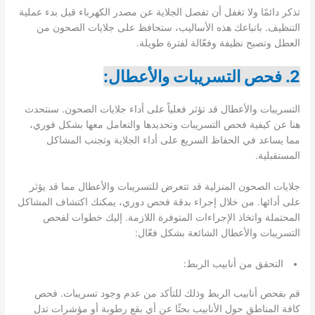
تذكر دائمًا ولا تغفل أن تفصل الجلاية عن مصدر الكهرباء قبل بدء عملية
التنظيف. باتباعك هذه الأساليب، ستحافظ على جلايات الصحون من
العطل وتصبح نظيفة وفعّالة لفترة طويلة.
2. فحص التسريبات والأعطال:
التسريبات والأعطال قد تؤثر فعلياً على أداء جلايات الصحون. سنتحدث
هنا عن كيفية فحص التسريبات وتحديدها والتعامل معها بشكل فوري،
مما يساعد في الحفاظ السريع على أداء الجلاية وتجنب المشاكل
المستقبلية.
جلايات الصحون المنزلية قد تتعرض للتسريبات والأعطال مما قد يؤثر
على أدائها. من خلال إجراء بدقة فحص دوري، يمكنك اكتشاف المشاكل
المحتملة واتخاذ الإجراءات المتوفرة اللازمة. إليك خطوات لفحص
التسريبات والأعطال الشائعة بشكل فعّال:
التحقق من أنابيب الربط:
قم بفحص أنابيب الربط وذلك للتأكد من عدم وجود تسريبات. فحص
كافة المناطق حول الأنابيب بحثًا عن أي بقع رطوبة أو مؤشرات تدل