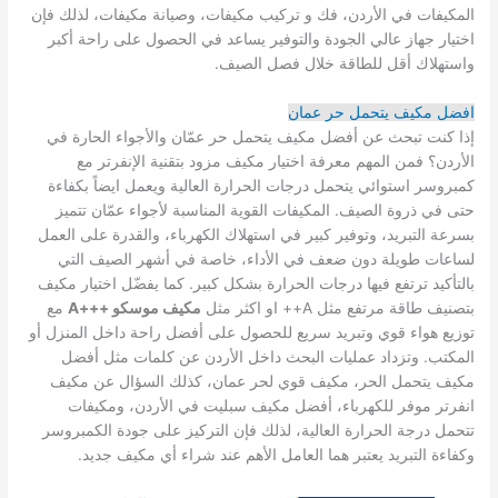
المكيفات في الأردن، فك و تركيب مكيفات، وصيانة مكيفات، لذلك فإن
اختيار جهاز عالي الجودة والتوفير يساعد في الحصول على راحة أكبر
واستهلاك أقل للطاقة خلال فصل الصيف.
افضل مكيف يتحمل حر عمان
إذا كنت تبحث عن أفضل مكيف يتحمل حر عمّان والأجواء الحارة في
الأردن؟ فمن المهم معرفة اختيار مكيف مزود بتقنية الإنفرتر مع
كمبروسر استوائي يتحمل درجات الحرارة العالية ويعمل ايضاً بكفاءة
حتى في ذروة الصيف. المكيفات القوية المناسبة لأجواء عمّان تتميز
بسرعة التبريد، وتوفير كبير في استهلاك الكهرباء، والقدرة على العمل
لساعات طويلة دون ضعف في الأداء، خاصة في أشهر الصيف التي
بالتأكيد ترتفع فيها درجات الحرارة بشكل كبير. كما يفضّل اختيار مكيف
بتصنيف طاقة مرتفع مثل A++ او اكثر مثل
مكيف موسكو +++A
مع
توزيع هواء قوي وتبريد سريع للحصول على أفضل راحة داخل المنزل أو
المكتب. وتزداد عمليات البحث داخل الأردن عن كلمات مثل أفضل
مكيف يتحمل الحر، مكيف قوي لحر عمان، كذلك السؤال عن مكيف
انفرتر موفر للكهرباء، أفضل مكيف سبليت في الأردن، ومكيفات
تتحمل درجة الحرارة العالية، لذلك فإن التركيز على جودة الكمبروسر
وكفاءة التبريد يعتبر هما العامل الأهم عند شراء أي مكيف جديد.