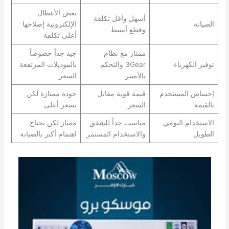
بعض الأعطال
أسهل وأقل تكلفة
الصيانة
الإلكترونية إصلاحها
وقطع أبسط
أعلى تكلفة
ممتاز مع نظام
جيد جداً خصوصاً
توفير الكهرباء
3Gear والتحكم
بالموديلات المرتفعة
بالأمبير
السعر
إحساس المستخدم
قيمة قوية مقابل
جودة ممتازة لكن
بالقيمة
السعر
بسعر أعلى
الاستخدام اليومي
مناسب جداً للشقق
ممتاز لكن يحتاج
الطويل
والاستخدام المستمر
اهتمام أكبر بالصيانة