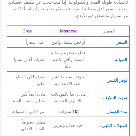
الاعتمادية طويلة المدى والتكنولوجيا. إذا كنت تبحث عن مكيف اقتصادي
ومتميز وبسعر أقل وصيانة أبسط، فموسكو يعتبر خياراً مناسباً للكثير
من المنازل والشقق في الأردن.
المعيار
Moscow
Gree
السعر
أرخص بشكل واضح
أعلى سعراً
قطع متوفرة وصيانة
الصيانة
أبسط وأقل تكلفة
الصيانة أغلى نسبياً
غالباً
متوفر بسبب انتشار
متوفر لكن القطع
توفر الفنيين
الفئة الاقتصادية
أغلى
هادئ جداً بالموديلات
هادئ أيضاً لكن
صوت المكيف
الإنفرتر الحديثة
يختلف حسب الفئة
مدة الضمان
10
سنوات
من 2 الي 5 سنوات
ممتاز خصوصاً
استهلاك الكهرباء
جيد جداً بالإنفرتر
بالفئات الأعلى