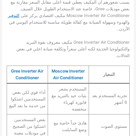
بسبب شعورهم أن المكيف يعطي قيمة أعلى مقابل السعر مقارنة مع
بعض موديلات Gree، خاصة عند الاستخدام الطويل خلال الصيف.
Moscow Inverter Air Conditioner مكيف اقتصادي يركز على
التوفير
والهدوء وسهولة الصيانة مع كفالة طويلة مناسبة للاستخدام اليومي في
الأردن..
Gree Inverter Air Conditioner مكيف معروف بقوة التبريد
والتكنولوجيا الحديثة لكنه أعلى سعراً وتكلفة صيانة اعلي في بعض
الحالات.
Gree Inverter Air
Moscow Inverter
المعيار
Conditioner
Air Conditioner
المستخدم يشعر
أداء قوي لكن بعض
تجربة المستخدم بعد
بثبات جيد بالتبريد مع
المستخدمين اشتكوا
6 أشهر
فاتورة كهرباء
من خدمة ما بعد البيع
منخفضة
بعض المستخدمين
هادئ جداً خاصة مع
مستوى الصوت
اشتكوا من الضجيج
وضع السايلنت
في موديلات معينة