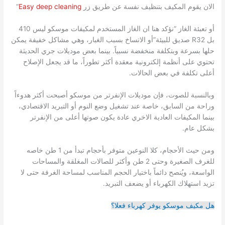
الان يقوم المكيف بتنظيف نفسة عن طريق زر
Easy deep cleaning
“
أو تعبئة الغاز “نؤكد هنا ان الغاز المستخدم لمكيفات موسكو ليس 410
بل R32 صديق للبيئة”أو الاتساخ بسبب الغبار، وهي مشاكل خفيفة يمكن
حلها بسرعة وبتكلفة منخفضة نسبياً. بينما بعض موديلات جري الحديثة
تحتوي على أنظمة إلكترونية معقدة أكثر تطوراً، ما قد يجعل الإصلاح
أعلى تكلفة في بعض الحالات.
وبالنسبة للصوت، فإن موديلات الإنفرتر من موسكو أصبحت أكثر هدوءاً
وراحة من السابق، خاصة عند تشغيل وضع النوم أو التبريد الاقتصادي،
بينما المكيفات العادية الاخري عادة يكون صوتها أعلى من الإنفرتر
بشكل عام.
ومن حيث الأحجام، كلا النوعين متوفر بأحجام تبدأ من 1 طن خاصه
للغرف الصغيرة وحتى 2 طن وأكثر للصالات المغلقة والمساحات
الواسعة، ويُنصح دائماً باختيار الحجم المناسب لمساحة الغرفة حتى لا
تزيد استهلاك الكهرباء أو يضعف التبريد.
هل مكيف موسكو يوفر كهرباء فعلا؟