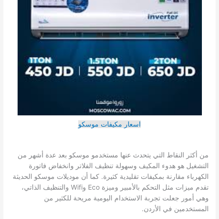
اسعار مكيفات موسكو
من أكثر النقاط التي يتحدث عنها مستخدمو موسكو بعد عدة أشهر من
التشغيل هو هدوء المكيف وسهولة تنظيف الفلاتر وانخفاض فاتورة
الكهرباء مقارنة بمكيفات تقليدية كثيرة. كما أن موديلات موسكو الحديثة
تقدم ميزات مثل التحكم بالأمبير وميزة Eco وWifi والتنظيف الذاتي،
وهي أمور جعلت تجربة الاستخدام اليومية مريحة للكثير من
المستخدمين في الأردن.