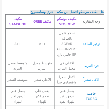
هل مكيف موسكو افضل من مكيف جري وسامسونج
مكيف موسكو
مكيف
وجه المقارنة
مكيف GREE
SAMSUNG
MOSCOW
تحكم كامل
بالطاقة
توفير الطاقة
3GEAR
++A
++A
A+++INVERT
ER حامي بارد
الاعلي في
متوسط معدل
متوسط معدل
قوة التبريد
معدل التبريد
التبريد
التبريد
الاقل سعرا
الاقل سعراً
الاعلي سعرا
متوسط السعر
واقتصادي جداً
يعمل علي
يعمل علي
يعمل علي
خاصية
تدفق اكبر
تدفق اكبر
تدفق اكبر
TURBO
للهواء بقوة
للهواء
للهواء