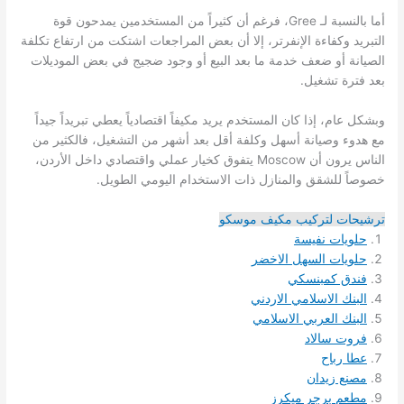
أما بالنسبة لـ Gree، فرغم أن كثيراً من المستخدمين يمدحون قوة
التبريد وكفاءة الإنفرتر، إلا أن بعض المراجعات اشتكت من ارتفاع تكلفة
الصيانة أو ضعف خدمة ما بعد البيع أو وجود ضجيج في بعض الموديلات
بعد فترة تشغيل.
وبشكل عام، إذا كان المستخدم يريد مكيفاً اقتصادياً يعطي تبريداً جيداً
مع هدوء وصيانة أسهل وكلفة أقل بعد أشهر من التشغيل، فالكثير من
الناس يرون أن Moscow يتفوق كخيار عملي واقتصادي داخل الأردن،
خصوصاً للشقق والمنازل ذات الاستخدام اليومي الطويل.
ترشيحات لتركيب مكيف موسكو
حلويات نفيسة
حلويات السهل الاخضر
فندق كمبنسكي
البنك الاسلامي الاردني
البنك العربي الاسلامي
فروت سالاد
عطا رباح
مصنع زيدان
مطعم برجر ميكرز