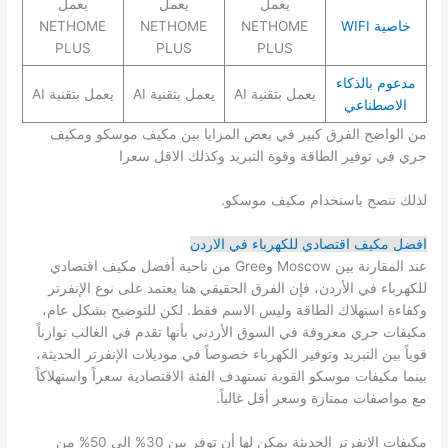
يعمل
يعمل
يعمل
خاصية WIFI
NETHOME
NETHOME
NETHOME
PLUS
PLUS
PLUS
مدعوم بالذكاء
يعمل بتقنية AI
يعمل بتقنية AI
يعمل بتقنية AI
الاصطناعي
من الواضح الفرق كبير في بعض المزايا بين مكيف موسكو ومكيف
جري في توفير الطاقة وقوة التبريد وكذلك الاقل سعرا
لذلك ننصح باستخدام مكيف موسكو.
افضل مكيف اقتصادي للكهرباء في الاردن
عند المقارنة بين Moscow وGree من ناحية أفضل مكيف اقتصادي
للكهرباء في الأردن، فإن الفرق الحقيقي هنا يعتمد على نوع الإنفرتر
وكفاءة استهلاك الطاقة وليس الاسم فقط. لكن للتوضيح بشكل عام،
مكيفات جري معروفة في السوق الأردني بأنها تقدم في الغالب توازناً
قوياً بين التبريد وتوفير الكهرباء خصوصاً في موديلات الإنفرتر الحديثة،
بينما مكيفات موسكو القوية تستهدف الفئة الاقتصادية سعراً واستهلاكاً
مع مواصفات ممتازة وسعر أقل غالباً.
مكيفات الإنفرتر الحديثة يمكن لها أن توفر بين 30% إلى 50% من