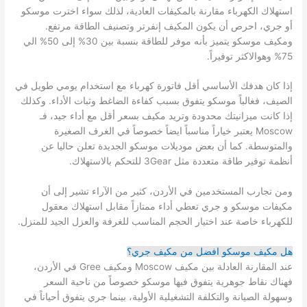
استهلاك الكهرباء مقارنة بالمكيفات العادية، لذلك سواء اخترت موسكو
أو جري، احرص أن يكون المكيف إنفرتر وتصنيف الطاقة مرتفع.
ومكيف موسكو يتميز بأنه موفر للطاقة بنسبة بين 30% إلى 50% الي
75% وهوالاكثر توفيراً.
إذا كان هدفك الأساسي أقل فاتورة كهرباء مع استخدام يومي طويل في
الصيف، فغالباً موسكو يتفوق بسبب كفاءة الضاغط وثبات الأداء. وكذلك
إذا كانت ميزانيتك محدودة وتريد مكيف بسعر أقل مع أداء جيد، فـ
Moscow يعتبر خياراً مناسباً ايضاً خصوصاً في الغرف الصغيرة
والمتوسطة. كما أن بعض موديلات موسكو الجديدة تعلن حاليا عن
أنظمة توفير طاقة متعددة مثل 3Gear للتحكم بالاستهلاك.
ومن تجارب المستخدمين في الأردن، كثير من الآراء تشير إلى أن
مكيفات موسكو و جري تعطي أداء ممتازاً مقابل استهلاك معقول
للكهرباء خاصة عند اختيار الحجم المناسب للغرفة والعزل الجيد للمنزل.
هل مكيف موسكو افضل من مكيف جري؟
عند المقارنة العادلة بين مكيف Moscow ومكيف Gree في الأردن،
فهناك نقاط جوهرية يتفوق فيها موسكو خصوصاً من ناحية السعر
وسهولة الصيانة والتكلفة التشغيلية الأولية، بينما جري يتفوق أحياناً في