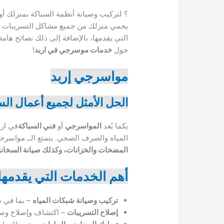
؟ لتركيب وصيانة أنظمة السباكة بمنزلك أ
يحمي منزلك من جميع مشاكل التسريبات وا
التي يقدمها، بالإضافة إلى ذلك نصائح هام
حول
خدمات موسرجي في اربد
!
مواسرجي إربد
الحل الأمثل لجميع أعمال الس
يكما يٌعد
المواسرجي
أو
فني السباكة
في ارب
المياه والصرف الصحي. يتمتع الــ مواسرجي
المضخات والخزانات، وكذلك صيانة السخانات
أهم الخدمات التي يقدمه
تركيب وصيانة شبكات المياه
– بما في ذ
إصلاح التسريبات
– اكتشاف وإصلاح وصيان