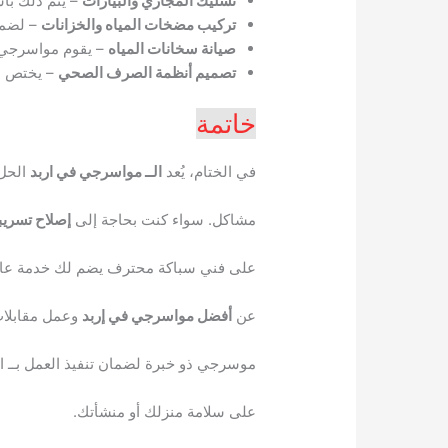
تسليك المجاري والبيارات
– يتم ذلك با
تركيب مضخات المياه والخزانات
– لضما
صيانة سخانات المياه
– يقوم مواسرجي ا
تصميم أنظمة الصرف الصحي
– يختص بت
خاتمة
في الختام، يُعد
الــ مواسرجي في اربد
الحل 
مشاكل. سواء كنت بحاجة إلى
إصلاح تسريب
على فني سباكة محترف يضم لك خدمة عالية 
عن
أفضل مواسرجي في إربد
وعمل مقابلات
موسرجي ذو خبرة لضمان تنفيذ العمل بــ 
على سلامة منزلك أو منشأتك.