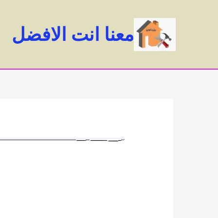
خطي
لى
معنا انت الافضل
لمحتوى