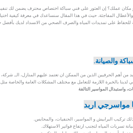
و مكان عملك؟ إن العثور على فني سباكة اختصاص محترف يضمن لك تنفيذ ا
لأعطال المفاجئة. حيث في هذا المقال سنساعدك في معرفة كيفية اختيا
ة للحفاظ على تمديدات المياه والصرف الصحي من الانسداد لديك بأفضل حال
باكة والصيانة
.
د من أهم الحرفيين الذين من الممكن ان تعتمد عليهم المنازل، الــ شرك
 لدينا بالخبرة اللازمة للتعامل مع مختلف المشكلات العامة والخاصة مثل
، واستبدال المواسير التالفة
ا مواسرجي اربد
لك تركيب البرابيش و المواسير، الحنفيات، والمحابس.
ة تسربات المياه لتجنب ارتفاع فواتير الاستهلاك.