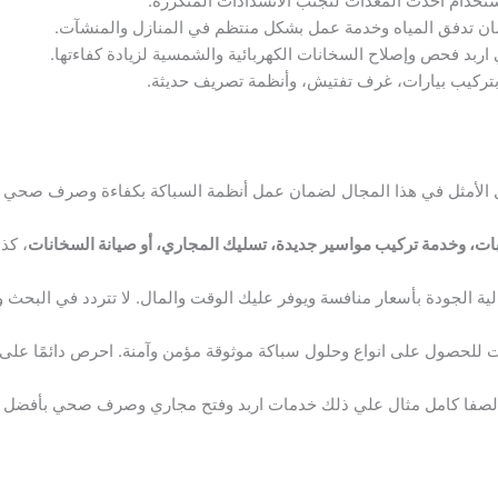
ستخدام أحدث المعدات لتجنب الانسدادات المتكررة.
ن تدفق المياه وخدمة عمل بشكل منتظم في المنازل والمنشآت.
ربد فحص وإصلاح السخانات الكهربائية والشمسية لزيادة كفاءتها.
ركيب بيارات، غرف تفتيش، وأنظمة تصريف حديثة.
الأمثل في هذا المجال لضمان عمل أنظمة السباكة بكفاءة وصرف صحي 
ات، وخدمة تركيب مواسير جديدة، تسليك المجاري، أو صيانة السخانات
، كذ
الجودة بأسعار منافسة ويوفر عليك الوقت والمال. لا تتردد في البحث وال
 للحصول على انواع وحلول سباكة موثوقة مؤمن وآمنة. احرص دائمًا على 
الصفا كامل مثال علي ذلك خدمات اربد وفتح مجاري وصرف صحي بأفضل ال