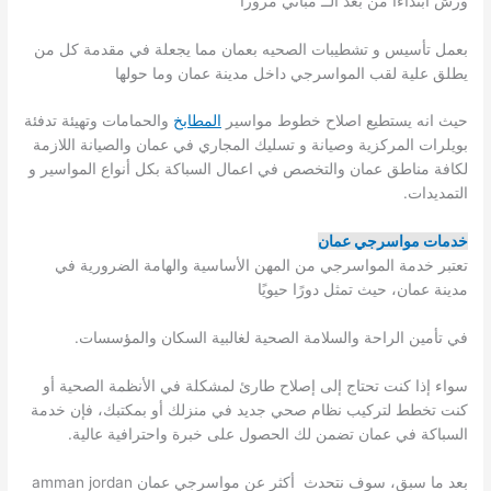
ورش ابتداءأ من بعد الــ مباني مروراً
بعمل تأسيس و تشطيبات الصحيه بعمان مما يجعلة في مقدمة كل من
يطلق علية لقب المواسرجي داخل مدينة عمان وما حولها
حيث انه يستطيع اصلاح خطوط مواسير
المطابخ
والحمامات وتهيئة تدفئة
بويلرات المركزية وصيانة و تسليك المجاري في عمان والصيانة اللازمة
لكافة مناطق عمان والتخصص في اعمال السباكة بكل أنواع المواسير و
التمديدات.
خدمات مواسرجي عمان
تعتبر خدمة المواسرجي من المهن الأساسية والهامة الضرورية في
مدينة عمان، حيث تمثل دورًا حيويًا
في تأمين الراحة والسلامة الصحية لغالبية السكان والمؤسسات.
سواء إذا كنت تحتاج إلى إصلاح طارئ لمشكلة في الأنظمة الصحية أو
كنت تخطط لتركيب نظام صحي جديد في منزلك أو بمكتبك، فإن خدمة
السباكة في عمان تضمن لك الحصول على خبرة واحترافية عالية.
بعد ما سبق، سوف نتحدث أكثر عن مواسرجي عمان amman jordan