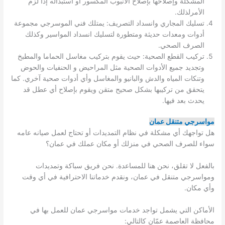
المشكلة وإصلاحها بإصلاح الأنبوب المكسور أو استبداله إذا لزم
الأمرلذلك.
تسليك المجاري وانسداد التصريف: يمتلك فني الموسرجي مجموعة
أدوات ومعدات حديثة ومتطورة لتسليك انسداد المواسير وكذلك
الصرف الصحي.
تركيب القطع الصحية: حيث يقوم بتركيب مغاسل الحماما والمطبخ
وتجديد جميع الأدوات الصحية مثل المراحيض و الحنفيات والحوض
وتنكات المياه والدش والبانيو والمغاسل وأي أدوات صحية آخري. كما
يتحقق من تركيبها بشكل صحيح متقن ويقوم بإصلاح أي عطل قد
يحدث بعد فيها.
مواسرجي متنقل عمان
هل تواجهك أي مشكلة في نظام التمديدات أو تحتاج لعمل صيانه عامه
سواء للصرف الصحي في منزلك أو مكان عملك في عمان؟
بالفعل لا تقلق، نحن هنا للمساعدة. نحن فريق سباكة وتمديدات
ومواسرجي متنقل في عمان، ونقدم خدماتنا الاحترافية في أي وقت
وأي مكان.
الأماكن التي يشمل تواجد خدمات مواسرجي عمان للعمل بها في
محافظة العاصمة عمّان كالتالي: