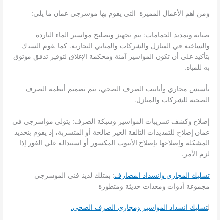
ومن اهم الأعمال المميزة التي يقوم بها موسرجي عمان ما يلي:
صيانة وتمديد الحمامات: يتم تجهيز وتصليح مواسير الماء الباردة
والساخنة في المنازل والشركات والمباني التجارية. كما يقوم السباك
بتأكيد علي أن تكون المواسير آمنة ومحكمة الإغلاق لتوفير تدفق موثوق
به للمياه.
تأسيس مجاري وأنابيب الصرف الصحي، يتم تصميم أنظمة الصرف
الصحيه للشركات والمنازل.
إصلاح وكشف تسريبات المواسير وشبكة الصرف: يتولى مواسرجي في
عمان إصلاح للتمديدات التالفة الغير صالحة أو المتسربة، إذ يقوم بتحديد
المشكلة وإصلاحها بإصلاح الأنبوب المكسور أو استبداله علي الفور إذا
لزم الأمر.
تسليك المجاري وانسداد المصارف
: يمتلك لدينا فني الموسرجي
مجموعة أدوات ومعدات حديثة ومتطورة
ل
تسليك انسداد المواسير ومجاري الصرف الصحي.