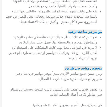
العاصمه عمان هي منطقة البيادر، إذ نستخدم مواد عالية الجودة
وأحدث معدات وادوات التقنيات لضمان جودة العمل.
يقع على عاتقنا تنفهم أهمية الوقت والمرونة، وبالتالي نحن نلتزم
بالمواعيد المحددة ونقدم خدمة سريعة وفعالة، بغض النظر عن حجم
المشروع، سواء كان صغيرًا أو كبيرًا، يمكنك الاعتماد علينا.
مواسرجي ضاحية الرشيد
نحن شركة تمتلك اشطر سباك صيانه عامه في ضاحيه الرشيد
والمناطق المجاورة والمحيطة بها، نعمل على مدار الوقت.
لا تتردد في التواصل معنا مهما كانت المشكلة، على استعداد تام
لعمل اللازم من فك وتركيبات مواسير أو تسليك مصارف أو فحص
تهريب(تسربات) مياه.
متخصص مواسرجى طبربور
ومن ضمن جميع مناطق
الأردن
تميزاً
يتوفر مواسرجي عمان في
طبربور ذو سنوات خبرة طويلة في هذا المجال.
ولا تقتصر خدماتنا فقط على تأسيس انابيب البيوت وحسب بل نمتلك
فني شاطر لكافة أعمال الصيانة العامة
في الاردن، مثل تأسيس وتجهيز تنكات الماء ورفعها.