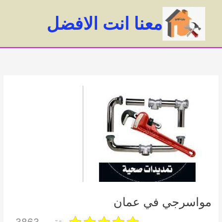
خطي
لى
معنا انت الافضل
لمحتوى
ain
enu
مواسرجي في عمان
تقييم 3863