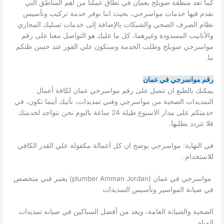
كما تعد منطقة صويلح بعمان في نطاق عملنا من أهم المناطق التي
نقدم فيها خدمات مواسرجي، بحيث اننا نوفر خدمة تركيب وتأسيس
نظام الصرف الصحي والشبكات بالإضافة إلى خدمات تسليك المجاري
والأنابيب المسدودة وغيرهما، كل ما عليك هو التواصل معنا على رقم
مواسرجي صويلح وطلب الخدمة وسنكون علي الفور عند حسن ظنكم
بنا.
رقم مواسرجي في عمان
يمكنك بالطبع ان تتصل على رقم مواسرجي عمان لكافة أعمال
التمديدات الصحية من مواسرجي وفني تمديدات، نأتيك أينما تكون، في
خدمتكم على مدار الاسبوع طيلة 24 ساعة باليوم نحن نتواجد لخدمتك
فلا تتردد بطلبها.
في النهاية: مواسرجي يوضح ان كل أعمالة مكفولة علي القدر الكافي
للاستخدام .
مواسرجي في عمان (plumber Amman Jordan) يعتبر فني متخصص
في صيانة المواسير وتأسيس التمديدات
الصحية والصيانة العامة، ويعد من أفضل السباكين في صيانه تمديدات
المياه.