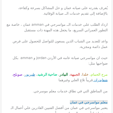
يُعرف بقدرته على صيانه عمان و حل المشاكل بسرعة وكفاءة،
بالإضافة إلى تقديم خدمات الــ صيانة الوقائية.
ازداد الطلب على خدمات الــ مواسرجي في amman عمان ، خاصة مع
التطور العمراني السريع، ما يجعل هذه المهنة ذات مستقبل
واعد للعديد من الشباب الذين يسعون للتواصل للحصول على فرص
عمل دائمة ومجزية.
حيث ان مواسرجي صيانة عامه في الأردن jordan و amman بكل
ضواحيها مثل:
مرج الحمام،
خلدا
،
الجبيهة
،
البيادر
،
ضاحية الرشيد
،
طبربور
،
صويلح
،
شفابدران
قريباً تلاع العلي وغيرهما
من المناطق التي في نطاق خدمات معلم موسرجي.
معلم مواسرجي في عمان
يعتبر مواسرجي في عمان من أفضل الفنيين القادرين علي أعمال الـ