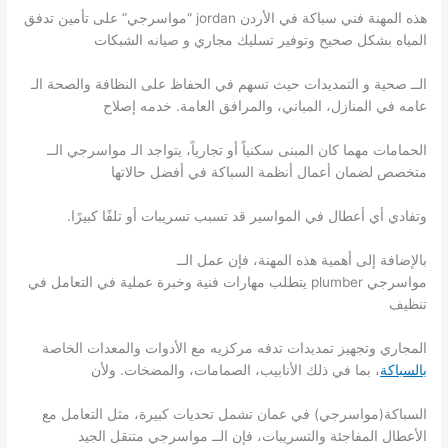
هذه المهنة فني سباكة في الأردن jordan “مواسرجي” على تأمين تدفق
المياه بشكل صحيح وتوفير تسليك مجاري و صيانه الشبكات
الــ صحية و التمديدات حيث تسهم في الحفاظ على النظافة والصحة الـ
عامه في المنازل، المباني، والمرافق العامة. خدمه إصلاح
الحمامات مهما كان المبنى سكنياً أو تجارياً، يتواجد الـ مواسرجي الــ
متخصص لضمان أعمال أنظمة السباكة في أفضل حالاتها
وتفادي أي أعطال في المواسير قد تسبب تسريبات أو تلفًا كبيرًا.
بالإضافة إلى أهمية هذه المهنة، فإن عمل الــ
مواسرجي plumber يتطلب مهارات فنية وخبرة عملية في التعامل في
تنظيف
المجاري وتجهيز تمديدات تدفه مركزيه مع الأدوات والمعدات الخاصة
بالسباكة
، بما في ذلك الأنابيب، الصمامات، والمضخات. ولأن
السباكة(مواسرجي) في عمان تشمل تحديات كبيرة، مثل التعامل مع
الأعطال المفاجئة والتسريبات، فإن الــ مواسرجي متنقل الجيد