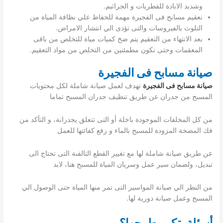
وشديد الابادة للفطريات و الجراثيم.
نعقيم مسابح فى الفجيرة مهمة للحفاظ علي نظافة المياة من
التلوث بالفيروسات والتى تؤدى الي انتشار الامراض.
بعد الانتهاء من التعقيم يتم ضخ كميات مياة للتخلص من باقى
المعقمات وحتى نكون مطمئنين من التخلص من مواد التعقيم.
صيانة مسابح فى الفجيرة
صيانة مسابح فى الفجيرة
تهدف لعمل صيانة شاملة لكل محتويات
المسبح من جدران عن طريق تنظيف جدران المسبح تماما
من كل المخلفات الموجودة باخلة أو التى تتعلق يجدرانة، و التأكد من
فك المضخة المزودة للمسبح بالماء و رفع كفائتها للعمل
عن طريق صيانة شاملة لها مع تغيير القطع التالفىة التى تحتاج الى
تبديل، ولضمان سير عمل وسريان المياة للمسبح هنا، لابد
من النظر الي صيانة المواسير التى تمر منها المياة حتى الوصول الي
المسبح وعمل صيانة دورية لها.
أسئلة يتكرر طرحها؟