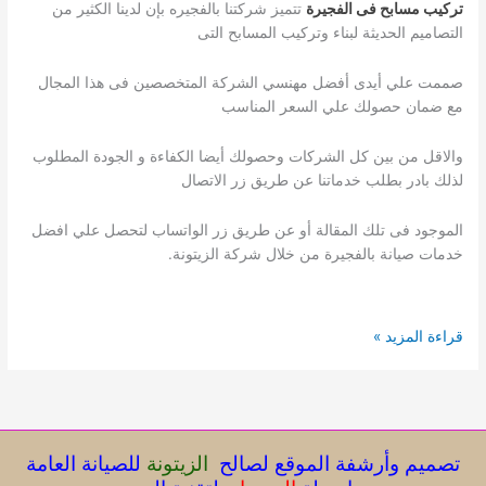
تركيب مسابح فى الفجيرة
تتميز شركتنا بالفجيره بإن لدينا الكثير من
التصاميم الحديثة لبناء وتركيب المسابح التى
صممت علي أيدى أفضل مهنسي الشركة المتخصصين فى هذا المجال
مع ضمان حصولك علي السعر المناسب
والاقل من بين كل الشركات وحصولك أيضا الكفاءة و الجودة المطلوب
لذلك بادر بطلب خدماتنا عن طريق زر الاتصال
الموجود فى تلك المقالة أو عن طريق زر الواتساب لتحصل علي افضل
خدمات صيانة بالفجيرة من خلال شركة الزيتونة.
تنظيف
قراءة المزيد »
مسابح
فى
الفجيرة
تركيب
وصيانة
تصميم وأرشفة الموقع لصالح
الزيتونة
للصيانة العامة
وعزل