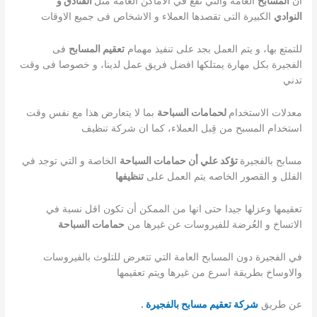
ان
المسابح
العامة والتي تقع في الأماكن العامه مثل
الفنادق و
النوادي
الكبيرة التى تقصدها العملاء و الاشخاص فى جميع الاوقات
للتمتع بها، و يتم العمل بجد على تنفيذ مهمام
تعقيم المسابح
فى
الفجيرة بكل مهارة يمتلكها افضل فريق عمل لدينا، و خصوصا فى وقت
تدني
معدلات الاستخدام
لحمامات السباحة
بما لا يتعارض هذا مع نفس وقت
استخدام المسبح من قِبل العملاء، كما ان شركة تنظيف
مسابح بالفجيرة
تؤكد علي أن حمامات السباحة
الخاصة و التي توجد في
الفلل و القصور الخاصه يتم العمل على
تنظيفها
تعقيمها وعزلها جيدا حتى انها من الممكن أن تكون اقل نسبة في
الاتساخ و العُرضة للفيروسات عن غيرها من
حمامات السباحة
في الفجيرة دون المسابح العامة التي تتعرض للتلوث بالفيروسات
والاوساخ بطريقة اسرع من غيرها ويتم تعقيمها
عن طريق
شركة تعقيم مسابح بالفجيرة
.