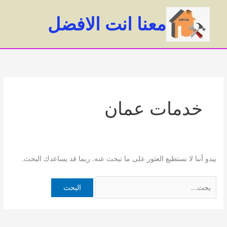
خطي
لى
معنا انت الافضل
لمحتوى
ain
enu
خدمات عمان
يبدو أننا لا نستطيع العثور على ما تبحث عنه. ربما قد يساعدك البحث.
البحث
عن: