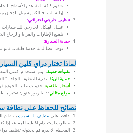
تعقيم كافة المقاعد والأسطح للتخلص
إزالة الروائح الكريهة مثل الدخان 
تنظيف خارجي احترافي
:
غسل الهيكل الخارجي للــ سيارات ب
تلميع الإطارات والمرايا والزجاج ال
حماية السيارة
:
يوجد ايضا لدينا خدمة طبقات نانو 
لماذا تختار دراي كلين السي
ت
قنيات حديثة
: يتم استخدام أفضل المع
حماية البيئة
: تقنية التنظيف الجاف ” ال
أسعار تنافسية
: خدمات عالية الجودة في
موقع مثالي
: : طبربور عنوان تعتبر م
نصائح للحفاظ على نظافة سي
حافظ على
تنظيف الــ سيارة
بانتظام لل
مطلوب استخدام أغطية للمقاعد إذا كنت
المحطة الاخيرة قم بجدولة تنظيف دراي