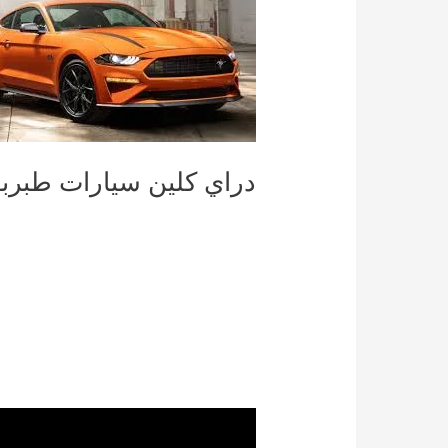
دراي كلين سيارات طبربو