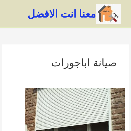
خطي
لى
معنا انت الافضل
لمحتوى
ain
enu
صيانة اباجورات