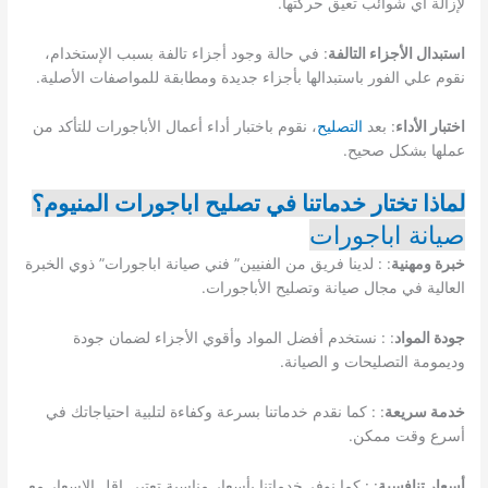
لإزالة أي شوائب تعيق حركتها.
استبدال الأجزاء التالفة
: في حالة وجود أجزاء تالفة بسبب الإستخدام،
نقوم علي الفور باستبدالها بأجزاء جديدة ومطابقة للمواصفات الأصلية.
اختبار الأداء
: بعد
التصليح
، نقوم باختبار أداء أعمال الأباجورات للتأكد من
عملها بشكل صحيح.
لماذا تختار خدماتنا في تصليح اباجورات المنيوم؟
صيانة اباجورات
خبرة ومهنية
: : لدينا فريق من الفنيين” فني صيانة اباجورات” ذوي الخبرة
العالية في مجال صيانة وتصليح الأباجورات.
جودة المواد
: : نستخدم أفضل المواد وأقوي الأجزاء لضمان جودة
وديمومة التصليحات و الصيانة.
خدمة سريعة
: : كما نقدم خدماتنا بسرعة وكفاءة لتلبية احتياجاتك في
أسرع وقت ممكن.
أسعار تنافسية
: : كما نوفر خدماتنا بأسعار مناسبة تعتبر اقل الاسعار مع