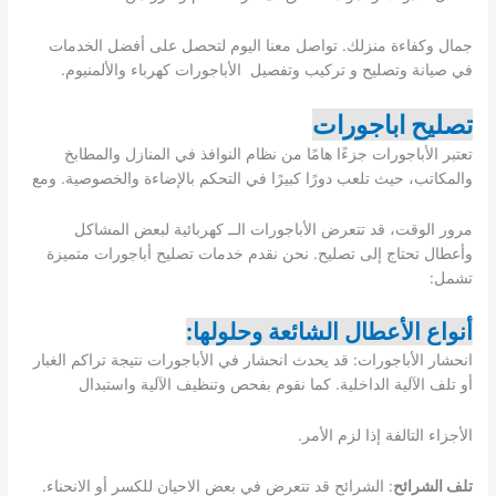
جمال وكفاءة منزلك. تواصل معنا اليوم لتحصل على أفضل الخدمات
في صيانة وتصليح و تركيب وتفصيل الأباجورات كهرباء والألمنيوم.
تصليح اباجورات
تعتبر الأباجورات جزءًا هامًا من نظام النوافذ في المنازل والمطابخ
والمكاتب، حيث تلعب دورًا كبيرًا في التحكم بالإضاءة والخصوصية. ومع
مرور الوقت، قد تتعرض الأباجورات الــ كهربائية لبعض المشاكل
وأعطال تحتاج إلى تصليح. نحن نقدم خدمات تصليح أباجورات متميزة
تشمل:
أنواع الأعطال الشائعة وحلولها:
انحشار الأباجورات: قد يحدث انحشار في الأباجورات نتيجة تراكم الغبار
أو تلف الآلية الداخلية. كما نقوم بفحص وتنظيف الآلية واستبدال
الأجزاء التالفة إذا لزم الأمر.
تلف الشرائح
: الشرائح قد تتعرض في بعض الاحيان للكسر أو الانحناء.