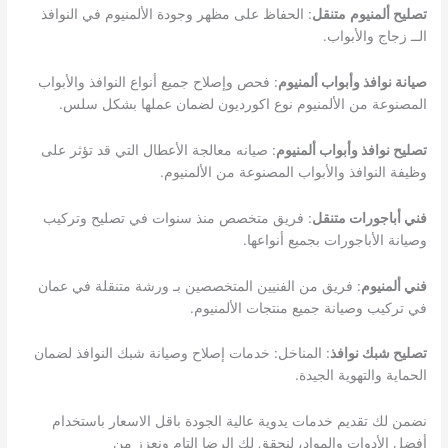
تصليح ألمنيوم
متنقل
: الحفاظ على مظهر وجودة الألمنيوم في النوافذ
الــ زجاج والأبواب.
صيانة نوافذ وأبواب ألمنيوم
: فحص وإصلاح جميع أنواع النوافذ والأبواب
المصنوعة من الألمنيوم نوع اكورديون لضمان عملها بشكل سلس.
تصليح نوافذ وأبواب ألمنيوم
: صيانه معالجة الأعطال التي قد تؤثر على
وظيفة النوافذ والأبواب المصنوعة من الألمنيوم.
فني أباجورات متنقل
: فريق متخصص منذ سنوات في تصليح وتركيب
وصيانة الأباجورات بجميع أنواعها.
فني ألمنيوم
: فريق من الفنيين المتخصصين بـ ورشة متنقلة في عمان
في تركيب وصيانة جميع منتجات الألمنيوم.
تصليح شبك نوافذ
: المناخل: خدمات إصلاح وصيانة شبك النوافذ لضمان
الحماية والتهوية الجيدة.
نضمن لك تقديم خدمات يدوية عالية الجودة باقل الاسعار باستخدام
أفضل الأدوات والمواد، لنحقق لك الرضا التام ونعزز من