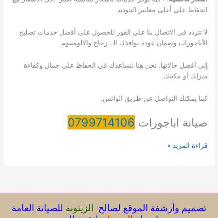
الحفاظ على أعلى معايير الجودة.
لا تتردد في الاتصال بنا علي الفور للحصول على أفضل خدمات تصليح
الأباجورات وضمان عودة نوافذك الــ زجاج والالومنيوم
إلى أفضل حالاتها. نحن هنا لنساعدك في الحفاظ على جمال وكفاءة
منزلك أو مكتبك.
كما يمكنك التواصل عن طريق الواتس.
صيانة اباجورات
0799714106
صيانة
قراءة المزيد »
اباجورات
تصميم وأرشفة الموقع لصالح
الزيتونة
للصيانة العامة