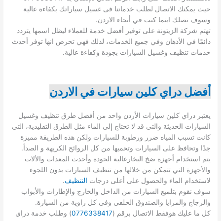
حيث يمكنك الاتصال لطلب خدماتنا فى غسيل سياراتك بكفاءة عالية
وسوف نصلك اينما كنت في أنحاء الاردن.
تهتم شركة الزيتونة على توفير أفضل خدمة للعملاء ليظل اسمها يتردد
دائمًا في الأذهان وفي جميع الخدمات، لذلك فهي تحرص انها توفر أحدث
خدمات تنظيف وغسيل السيارات بجودة وكفاءة عالية.
أفضل دراي كلين سيارات في الاردن
يعتبر دراي كلين سيارات الأردن واحد من أفضل طرق تنظيف وغسيل
السيارات الحديثة والتي قد لا تحتاج إلى الماء مثل الطرق التقليدية، التي
كانت تسبب المياه ضرر ورطوبة للسيارات ولكن هذه الطريقة مميزة
جدًا وتحافظ على السيارات وتحميها من كل الروائح الكريهة و الصدأ.
يتم استخدام أجهزة ضخ البخارعالية الجودة وأحدث المعدات والألات
والأجهزة التي تتمكن من خلالها من تنظيف السيارات بدون اللجوء
لاستخدام الماء والحصول على أعلى درجات
التنظيف
.
سوف نقوم بتلميع السيارات من الداخل والخارج والإطارات والأبواب
والزجاج والمرايا والصندوق الخلفي وفي كل زاوية من السيارة.
كل ما عليك هوفقط الاتصال برقم (
0776338417
) وطلب خدمة دراي