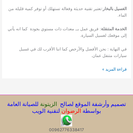
الغسيل بالبخار
:تعتبر تقنية حديثة وفعالة تستهلك أو توفر كمية قليلة من
الماء.
الخدمة المتنقلة
: فريق عمل بــ معدات ذات مستوي بجودة كما انه يأتي
إلى موقعك لغسيل السيارة.
في النهاية : نحن الأفضل والأرخص كما اننا الأقرب لك في غسيل
سيارات متنفل عمان.
غسيل
قراءة المزيد »
سيارات
متنقل
عمان
تصميم وأرشفة الموقع لصالح
الزيتونة
للصيانة العامة
بواسطة
الرضوان
لتقنية الويب
00962776338417