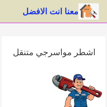
خطي
لى
معنا انت الافضل
لمحتوى
ain
enu
اشطر مواسرجي متنقل