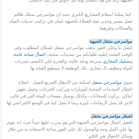
الجبيهة رائد في هذا المجال وله اليد الاولي في تلك الاعمال.
كما يمكننا استلام المشاريع الكبري حيث ان مواسرجي يمتلك طاقم
عمل متميز وجدير بثقة العملاء بالجبيهة عمان في تركيب خدمات المياه
والشبكات وغيرهما.
مواسرجي متنقل الجبيهة
اتصل بنا وعلي الفور يذهب مواسرجي متنقل للمكان المطلوب وفي
الوقت المحدد لتلبية طلباتكم من تمديدات صحية،
اعمال صيانة عامة
،
و
تسليك المجاري
بسرعة ودقة عالية، والقدرة علي الكشف تسربات
المياة وتنظيف الـ مجاري تلك الوظيفة لا يستطيع القيام بها
سوي
مواسرجي متنقل
لتمكنة من الانتقال السريع للعمل ، اصلاح
اعطال التمديدات الصحية للبويلرات وتركيب الخزانات وعمل تجهيز
اماكن تركيب للسخانات، وكذلك توصيل مضحات المياة التي في غالب
الامر قد تصل لأرتفاعات كبيرة ربما لا تصل كما فى الوضع الافتراضي لها
اشطر مواسرجي متنقل
افضل أعمال مواسرجي الجبيهة التي هو مدرب عليها جيداً حيث انه يقوم
بها علي اكمل وجه والوصول لك علي الفور ساعة الاستعانه به من خلال
وسائل الاتصال هي التالي: