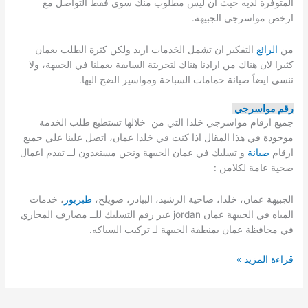
المتوفرة لديه حيث ان ليس مطلوب منك سوي فقط التواصل مع
ارخص مواسرجي الجبيهة.
من
الرائع
التفكير ان تشمل الخدمات اربد ولكن كثرة الطلب بعمان
كثيرا لان هناك من ارادنا هناك لتجربتة السابقة بعملنا في الجبيهة، ولا
ننسي ايضاً صيانة حمامات السباحة ومواسير الضخ اليها.
رقم مواسرجي
جميع ارقام مواسرجي خلدا التي من خلالها تستطيع طلب الخدمة
موجودة في هذا المقال اذا كنت في خلدا عمان، اتصل علينا علي جميع
ارقام
صيانة
و تسليك في عمان الجبيهة ونحن مستعدون لــ تقدم اعمال
صحية عامة لكلامن :
الجبيهة عمان، خلدا، ضاحية الرشيد، البيادر، صويلح،
طبربور
، خدمات
المياه في الجبيهة عمان jordan عبر رقم التسليك للــ مصارف المجاري
في محافظة عمان بمنطقة الجبيهة لـ تركيب السباكه.
مواسرجي
قراءة المزيد »
الجبيهة