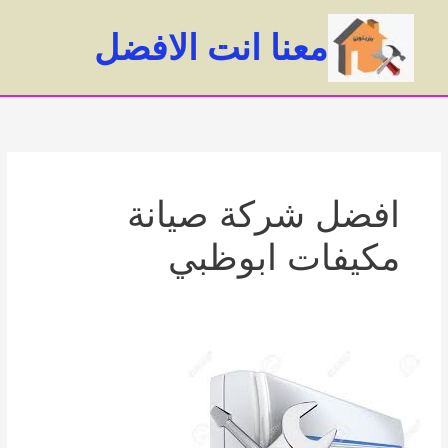
خطي
لى
معنا انت الافضل
لمحتوى
ain
enu
افضل شركة صيانة
مكيفات ابوظبي