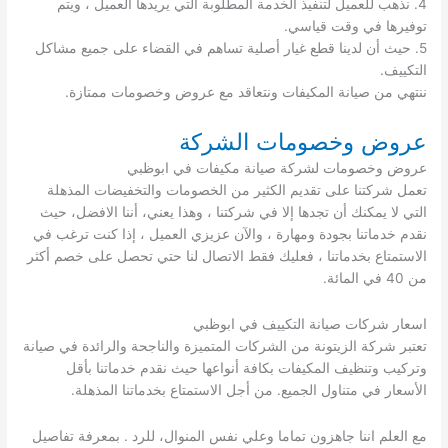
4. نذهب للعميل لتنفيذ الخدمة المطلوبة التي يريدها العميل ، ويتم
توفيرها في وقت قياسي.
5. حيث أن لدينا قطع غيار أصلية تساهم في القضاء على جميع مشاكل
التكييف.
ننتهي من صيانة المكيفات ونتعاقد مع عروض وخصومات ممتازة.
عروض وخصومات الشركة
عروض وخصومات لشركة صيانة مكيفات في ابوظبي
تعمل شركتنا على تقديم الكثير من الخصومات والتخفيضات المذهلة
التي لا يمكنك أن تجدها إلا في شركتنا ، وهذا يعني، أننا الافضل، حيث
نقدم خدماتنا بجودة ومهارة ، والآن عزيزي العميل ، إذا كنت ترغب في
الاستمتاع بخدماتنا ، فعليك فقط الاتصال لنا حتي تحصل على خصم أكثر
من 40 في المائة.
اسعار شركات صيانة التكييف في ابوظبي
تعتبر شركة الزيتونة من الشركات المتميزة والناجحة والرائدة في صيانة
وتركيب وتنظيف المكيفات بكافة أنواعها حيث نقدم خدماتنا بأقل
الأسعار في متناول الجميع. من أجل الاستمتاع بخدماتنا المذهلة.
مع العلم اننا جاهزون تماما وعلي نفس المنوال، للرد . بمعرفة تفاصيل