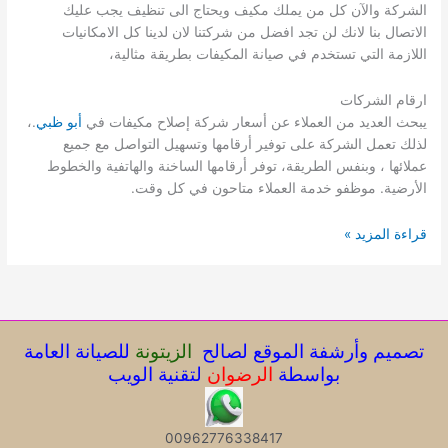
الشركة والآن كل من يملك مكيف ويحتاج الى تنظيف يجب عليك
الاتصال بنا لانك لن تجد افضل من شركتنا لان لدينا كل الامكانيات
اللازمة التي تستخدم في صيانة المكيفات بطريقة مثالية،
ارقام الشركات
يبحث العديد من العملاء عن أسعار شركة إصلاح مكيفات في
أبو ظبي
.،
لذلك تعمل الشركة على توفير أرقامها وتسهيل التواصل مع جميع
عملائها ، وبنفس الطريقة، توفر أرقامها الساخنة والهاتفية والخطوط
الأرضية. موظفو خدمة العملاء متاحون في كل وقت.
صيانة
قراءة المزيد »
مكيفات
فى
ابوظبي
للإيجــــار
تنظيف
تصميم وأرشفة الموقع لصالح
الزيتونة
للصيانة العامة
مكيفات
بواسطة
الرضوان
لتقنية الويب
00962776338417