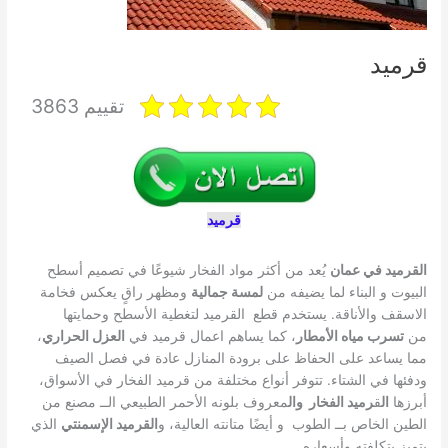
قرميد
تقييم 3863
قرميد
القرميد في عمان
يُعد من أكثر مواد الفخار شيوعًا في تصميم أسطح
البيوت و البناء لما يضيفه من
لمسة جمالية
ومظهر راقٍ يعكس فخامة
الاسقف والأناقة. يستخدم قطع القرميد لتغطية الأسطح وحمايتها
من
تسرب مياه الأمطار
، كما يساهم اعمال قرميد في
العزل الحراري
،
مما يساعد على الحفاظ على برودة المنازل عادة في فصل الصيف
ودفئها في الشتاء. تتوفر أنواع مختلفة من قرميد الفخار في الأسواق،
أبرزها
ال
ق
رميد الفخار وال
معروف بلونه الأحمر الطبيعي الــ مصنع من
الطين الخاص بــ الطوب و أيضًا متانته العالية، و
القرميد الإسمنتي
الذي
يتميز بتكلفته وأسعاره