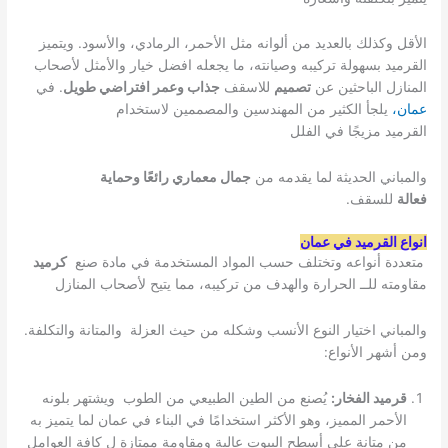
الأقل وكذلك بالعديد من ألوانه مثل الأحمر، الرمادي، والأسود. ويتميز
القرميد بسهولة تركيبه وصيانته، ما يجعله افضل خيار والأمثل لأصحاب
المنازل الباحثين عن
تصميم
للاسقف
جذاب وعمر افتراضي طويل
. في
عمان،
يلجأ الكثير من المهندسين والمصممين لاستخدام
القرميد مزيجًا في الفلل
والمباني الحديثة لما يقدمه من
جمال معماري رائعًا وحماية
فعالة
للسقف.
انواع القرميد في عمان
متعددة أنواعه وتختلف حسب المواد المستخدمة في مادة صنع
كرميد
مقاومته للــ الحرارة والهدف من تركيبه، مما يتيح لأصحاب المنازل
والمباني اختيار النوع الأنسب وشكله من حيث العزلة والمتانة والتكلفة.
ومن أشهر الأنواع:
قرميد الفخار:
يُصنع من الطين الطبيعي من الطوب ويشتهر بلونه
الأحمر المميز، وهو الأكثر استخدامًا في البناء في عمان لما يتميز به
من متانة علي أسطح البيوت عالية ومقاومة ممتازة ل كافة العوامل