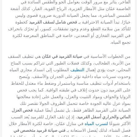
الفاخر، يتأثر مع مرور الوقت بعوامل الجو والطقس السائدة في
العاصمة عمّان مثل الأمطار الغزيرة، الرياح القوية، الغبار، كذلك أشعة
الشمس المباشرة، مما يجعل الصيانة الدورية ضرورة قصوى وليس
خيارًا. تبدأ الصيانة الاحترافية بـ
فحص شامل لسقف القرميد
كخطوة
للتأكد من سلامة القطع وعدم وجود تشققات، كسور، أو تحرّك بانحراف
في القرميد الفخاري أو المعدني، خاصة في المناطق المعرضة لكثرة
تجمع المياه.
من الخطوات الأساسية في
صيانة القرميد في عمّان
هي تنظيف السقف
من الأتربة، الطحالب، وكذلك فضلات الطيور التي تتراكم بسبب المناخ
المحلي، حيث يؤدي إهمال
التنظيف
المطلوب إلى انسداد مجاري المياه
وحدوث تسربات مياه داخلية تؤثر على الجدران والأسقف. ويُنصح
باستخدام أدوات تنظيف مناسبة وباستمرار وضغط ماء معتدل للحفاظ
على القرميد دون حدوث إتلاف في طبقته الواقية. كما يجب فحص
الزوايا والحواف ومواد التثبيت والعزل، والعمل على إعادة معالجتها
بمواد عزل عالية الجودة خاصة تتحمل الظروف الجولا تقتصر تلك
الصيانة على القرميد الظاهر فقط، بل تشمل أيضًا عملية
فحص العزل
المائي والحراري أسفل القرميد
، إذ إن تلف العازل للقرميد يُعد السبب
الأكثر شيوعًا
لتسرب المياه
في منازل عمّان، خاصة لكثرة الأمطار خلال
فصل الشتاء. لذلك يُفضل الاستعانة بـ
فني صيانة قرميد متخصص في