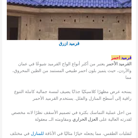
قرميد
ازرق
قرميد
احمر
القرميد الأحمر
يعتبر من أكثر أنواع الواح القرميد شيوعًا في عمان
والأردن، حيث يتميز بلون احمر طبيعي المستمد من الطين المحروق،
مما
يمنحه عرض مظهرًا كلاسيكيًا جذابًا يضيف لمسة جمالية كاملة التنوع
راقية إلى أسطح المنازل والفلل. يستخدم القرميد الأحمر
من احل عملية التماسك بكثرة في تصميم الأسقف نظرًا لانه مخصص
لقدرته العالية على
العزل الحراري
ومقاومته الــ معقولة
لتقلبات الطقس، مما يجعله خيارًا مثاليًا في الأناقة
للمنازل
في مختلف