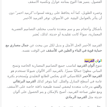
الفصول. يتميز هذا النوع بمتانته عوازل وتكسية الاسقف
وعمره الطويل، كما أنه يحافظ على رونقه لسنوات”كرميد احمر” دون
أن يتأثر بالعوامل البيئية. في الأسواق، توفر القرميد الأحمر
بأشكال وأحجام مم و سم متعددة تناسب مختلف التصاميم العصرية
المعمارية، سواءً كانت تقليدية أو حديثة. لذلك، يُعتبر
القرميد الأحمر الحل الأمثل و بديل لكل من يبحث عن
جمال معماري مع
حماية قوية في البناء و الطين في للأسقف
في الوقت نفسه.
ا
ل
و
ا
ن
القرميد
تتنوع
ألوان القرميد
لتناسب جميع التصاميم المعمارية الخاصه وتمنح
المباني مظهرًا جماليًا مميزًا. بالقرميد أكثر الألوان شيوعًا تستخدم هو
القرميد الأحمر
الكلاسيكي الذي يعكس الطابع التقليدي ويُستخدم بكثرة
عامة في أسطح المنازل والفلل. كما يتوفر كذلك
القرميد البرتقالي
و
البني
بدرجات متعددة ليضفي لمسة طبيعية دافئة خاصه على الأسقف.
ومع تطور صناعة القرميد، أصبح بالإمكان و يتم الحصول على ألوان
حديثة مثل
القرميد الرمادي