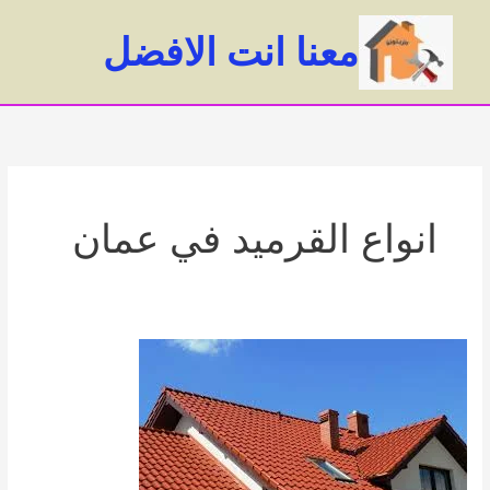
خطي
لى
معنا انت الافضل
لمحتوى
ain
enu
انواع القرميد في عمان