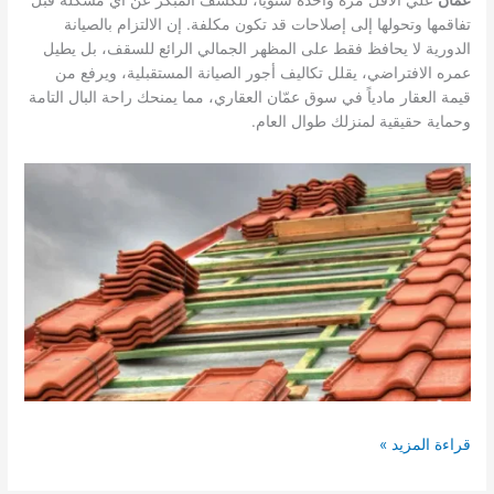
عمّان
علي الأقل مرة واحدة سنويًا، للكشف المبكر عن أي مشكلة قبل
تفاقمها وتحولها إلى إصلاحات قد تكون مكلفة. إن الالتزام بالصيانة
الدورية لا يحافظ فقط على المظهر الجمالي الرائع للسقف، بل يطيل
عمره الافتراضي، يقلل تكاليف أجور الصيانة المستقبلية، ويرفع من
قيمة العقار مادياً في سوق عمّان العقاري، مما يمنحك راحة البال التامة
وحماية حقيقية لمنزلك طوال العام.
قرميد
قراءة المزيد »