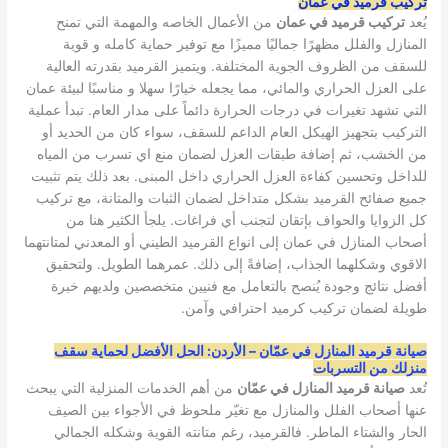
تركيب قرميد في عمان
يُعد
تركيب قرميد في عمان
من الأعمال الخاصه والمهمة التي تمنح
المنازل والفلل مظهرًا جماليًا مميزًا مع توفير حماية كامله و قوية
للسقف من الظروف الجوية المختلفة. ويتميز القرميد بقدرته العالية
على العزل الحراري والمائي، مما يجعله خيارًا سهلا و مناسبًا لبيئة عمان
التي تشهد تغيرات في درجات الحرارة دائماً على مدار العام. تبدأ عملية
التركيب بتجهيز الهيكل العام الداعم للسقف، سواء كان من الحديد أو
من الخشب، ثم إضافة طبقات العزل لضمان منع اي تسرب من المياه
للداخل وتحسين كفاءة العزل الحراري داخل المبنى. بعد ذلك يتم تثبيت
جميع صفائح القرميد بشكل متداخل لضمان الثبات والمتانة، مع تركيب
كل الزوايا والحواف بإتقان لتجنب أي فراغات. يلجأ الكثير هنا من
أصحاب المنازل في عمان إلى انواع القرميد الطيني أو المعدني لمتانتهما
الاقوي وشكلهما الجذاب، إضافةً إلى ذلك. عمرهما الطويل. ولتحقيق
أفضل نتائج وجودة يُنصح بالتعامل مع فنيين متخصصين ولديهم خبرة
طويلة لضمان تركيب كرميد احترافي وآمن.
صيانة قرميد المنازل في عمّان – الأردن: الحل الأفضل لحماية سقف
منزلك من التسربات
تُعد
صيانة قرميد المنازل في عمّان
من أهم الخدمات المنزلية التي يبحث
عنها أصحاب الفلل والمنازل مع تغيّر ملحوظ في الأجواء بين الصيف
الحار والشتاء الماطر. فالقرميد، رغم متانته القوية وشكله الجمالي