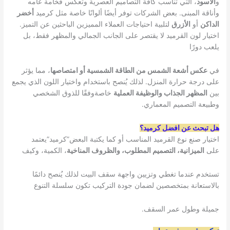
و
الأسود
، التي تناسب كافة التصاميم العصرية وتعكس فخامة عامه
وأناقة المبنى. بعض الشركات توفر أيضًا ألوانًا خاصة مثل كرميد
أخضر
الداكن
أو
الأزرق
لتلبية احتياجات العملاء المميزين الباحثين عن التميز.
اختيار لون القرميد لا يقتصر على الجانب الجمالي والمظهر فقط، بل
يلعب دورًا
في
عكس أشعة الشمس من الطاقة الشمسية أو امتصاصها
، مما يؤثر
على درجة حرارة المنزل. لذلك يُنصح باستخدام واختيار اللون الذي يجمع
بين
المظهر الجذاب والوظيفة العملية
خاصةوفقًا للذوق الشخصي
وطبيعة التصميم المعماري.
هل تبحث عن افضل كرميد؟
اختيار صنع نوع القرميد المناسب أو كما يكتبة البعض”كرميد”يعتمد
على
الميزانية، التصميم المطلوب، والظروف المناخية
، الكمية، وكيف
تستخدم عندما تغطي وتزيين واجهة سقف البيت لذلك يُنصح دائمًا
بالاستعانة بمتخصصين لضمان جودة التركيب تكون سلسلة التنوع
جميلة وطول عمر السقف.