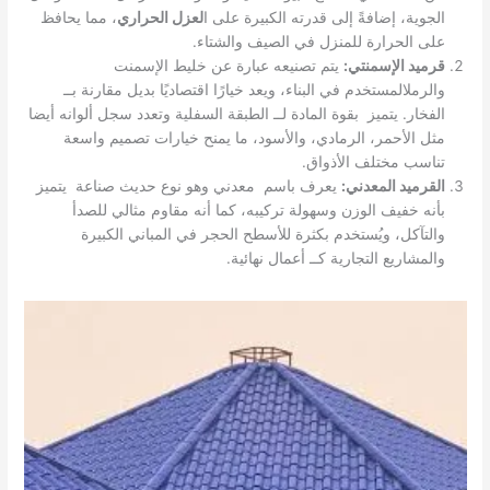
الجوية، إضافةً إلى قدرته الكبيرة على ا
لعزل الحراري
، مما يحافظ
على الحرارة للمنزل في الصيف والشتاء.
قرميد الإسمنتي:
يتم تصنيعه عبارة عن خليط الإسمنت
والرملالمستخدم في البناء، ويعد خيارًا اقتصاديًا بديل مقارنة بــ
الفخار. يتميز بقوة المادة لــ الطبقة السفلية وتعدد سجل ألوانه أيضا
مثل الأحمر، الرمادي، والأسود، ما يمنح خيارات تصميم واسعة
تناسب مختلف الأذواق.
القرميد المعدني:
يعرف باسم معدني وهو نوع حديث صناعة يتميز
بأنه خفيف الوزن وسهولة تركيبه، كما أنه مقاوم مثالي للصدأ
والتآكل، ويُستخدم بكثرة للأسطح الحجر في المباني الكبيرة
والمشاريع التجارية كــ أعمال نهائية.