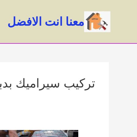
خطي
لى
معنا انت الافضل
لمحتوى
تركيب سيراميك بدب