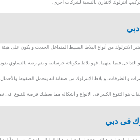
كيب انترلوك لاتقارن بالنسبة لشركات أخري.
دبي
تبر الانترلوك من أنواع البلاط البسيط المتداخل الحديث و يكون على هيئ
 التداخل فيما بينهما، فهو بلاط مكوناتة خرسانىة و يتم رصه بالتساوي بدو
ت و الطرقات، و بلاط الإنترلوك من صفاتة انه يتحمل الضغوط والأحمال
صفات هو التنوع الكبير فى الانواع و أشكاله مما يعطىك فرصة للتنوع فى ت
وك فى دبي
شمل إختيار نوع التى تشتمل إختيار نوع البلاط المراد تركيبة، وايضاً إختيار