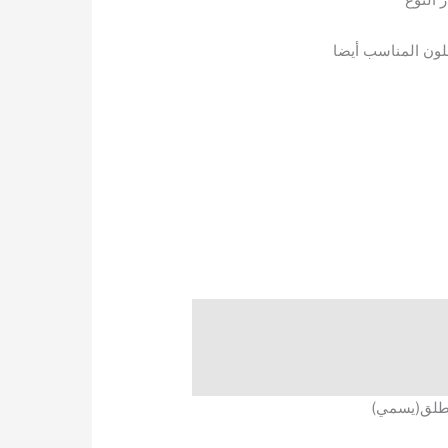
لون المناسب أيضا
 يطلق(يسمي)