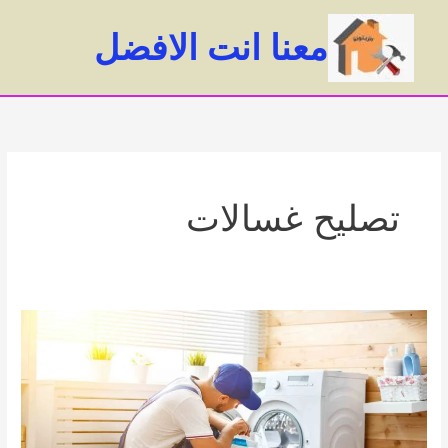
خطي
لى
معنا انت الافضل
لمحتوى
ain
enu
تصليح غسالات