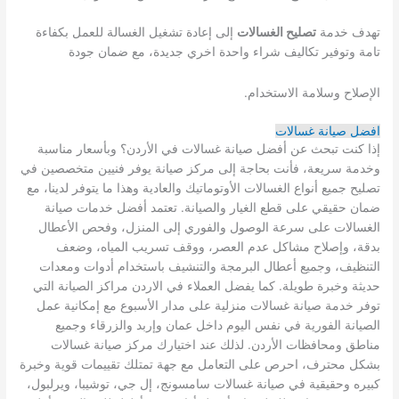
تهدف خدمة
تصليح الغسالات
إلى إعادة تشغيل الغسالة للعمل بكفاءة
تامة وتوفير تكاليف شراء واحدة اخري جديدة، مع ضمان جودة
الإصلاح وسلامة الاستخدام.
افضل صيانة غسالات
إذا كنت تبحث عن أفضل صيانة غسالات في الأردن؟ وبأسعار مناسبة
وخدمة سريعة، فأنت بحاجة إلى مركز صيانة يوفر فنيين متخصصين في
تصليح جميع أنواع الغسالات الأوتوماتيك والعادية وهذا ما يتوفر لدينا، مع
ضمان حقيقي على قطع الغيار والصيانة. تعتمد أفضل خدمات صيانة
الغسالات على سرعة الوصول والفوري إلى المنزل، وفحص الأعطال
بدقة، وإصلاح مشاكل عدم العصر، ووقف تسريب المياه، وضعف
التنظيف، وجميع أعطال البرمجة والتنشيف باستخدام أدوات ومعدات
حديثة وخبرة طويلة. كما يفضل العملاء في الاردن مراكز الصيانة التي
توفر خدمة صيانة غسالات منزلية على مدار الأسبوع مع إمكانية عمل
الصيانة الفورية في نفس اليوم داخل عمان وإربد والزرقاء وجميع
مناطق ومحافظات الأردن. لذلك عند اختيارك مركز صيانة غسالات
بشكل محترف، احرص على التعامل مع جهة تمتلك تقييمات قوية وخبرة
كبيره وحقيقية في صيانة غسالات سامسونج، إل جي، توشيبا، ويرلبول،