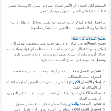
المنتظم لكل العملاء او الأسر بصيانة غسالات المنزل الاتوماتيك يضمن
أداءً مستقرًا على المدى الطويل، ويجعلها تعمل
بــ أفضل كفاءة كما لو كانت جديدة، مع تقليل مشاكل الاعطال و عناء
إصلاحها وكذلك استهلاك الطاقة والمياه بشكل ملحوظ.
تصليح غسالات في عمان
تصليح الغسالات
في عمان الاردن هو خدمة فنية متخصصة تهدف إلى
إصلاح جميع الأعطال التي تصيب الغسالات بمختلف أنواعها، سواء كانت
غساله أوتوماتيكية أو غساله نصف أوتوماتيكية أو ذات تحميل علوي.
وتشمل هنا مهمة فني تصليح الغسالات ما يلي:
تشخيص العطل بدقة
باستخدام أدوات ومعدات فحص متخصصة
لمعرفة سبب المشكلة.
إصلاح الأعطال
الكهربائية
يتمثل ذلك في تلف الموتور أو لوحة التحكم
أو الأسلاك الداخلية.
معالجة الأعطال الميكانيكية
مثل توقف الحوض للغسالة عن الدوران
أو تسرب المياه.
تنظيف المضخة
والفلاتر
وهذا لضمان تدفق الماء بشكل صحيح.
استبدال القطع التالفة
بقطع غيار أصلية تضمن أداءً طويل الأمد.