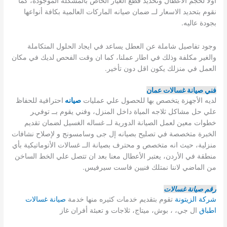
أولا لحجم الاعطال وتحديد قطع الغيار الخاص بالمشكلة الموجودة، كما
نقوم بتحديد الاسعار لــ ضمان صيانه الماركات العالمية بكافة أنواعها
بجودة عاليه.
وجود تفاصيل شاملة عن العطل يساعد في ايجاد الحلول المتكاملة
والغير مكلفة وذلك في اطار عملنا، كما ان وقت الفحص لديك في مكان
العمل في منزلك يكون اقل دون تأخير.
فني صيانة غسالات عمان
لديه الأجهزة يتخصص بها للحصول علي عمليات
صيانه
احترافية للحفاظ
علي حل مشاكل ثلاجه المياة داخل المنزل، وفني يقوم بــ توفير
خطوات معين لعمل الصيانة الدورية لــ غساله الغسيل لضمان تقديم
الخبرة متخصصة في تصليح بصيانه إل جى وسامسونج و لإصلاح نشافات
منزلية، حيث انه متخصص و محترف بصيانة الــ غسالات الأتوماتيكية بأي
منطقة في الأردن، يعتبر الأعطال معنا بعد ان تتصل علي الخط الساخن
من الماضي لاننا نمتلك فنيين فاست سيرفيس.
رقم
صيانة غسالات
شركة الزيتونة
تقوم بتقديم خدمات كثيره منها خدمة
صيانة غسالات
اطباق
ال جي، ، بوش، ميتاج، ثلاجات و تعبئة أفران غاز