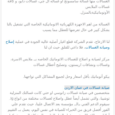
الغسالات منها غسالة سامسونج او غساله ال جي، غسالات دايو، و كافة
غسالات الملابس
الأوتوماتيكيةبالمنزل.
الغسالة من اهم الاجهزة الكهربائية الاتوماتيكية الخاصة التي تشغيل بالنا
بشكل كبير في حال تعرضها للعطل مما يسبب
لنا الازعاج، تقدم الشركة قطع اغيار أصلية عالية الجودة في عملية
إصلاح
وصيانة الغسالات
، فلا داعي للقلق حيث ان لنا
مركز لصيانة و اصلاح للغسالات الاتوماتيك الخاصه بــ ملابس الاسرة،
وغسالات ونشافات اريستون، وتصليح أعطال غسالات
بيكو أتوماتيك بأقل اسعار وحل لجميع المشاكل التي تواجهنا.
صيانة غسالات في عمان الاردن
متخصصين في صيانة غسالات زانوسي او حتي كانت غسالتك المنزلية
توشيبا، والتي تشمل أيضاً عطل واصلاح لغسالات مختلفة من انواع lg.
سيقوم الدعم الفني بـالــ مؤسسة بعد الاتصال علينا، حيث نقدم علي
الفور أفضل فريق من الخبراء للصيانة في نفس اليوم، يعمل بــ التقييم