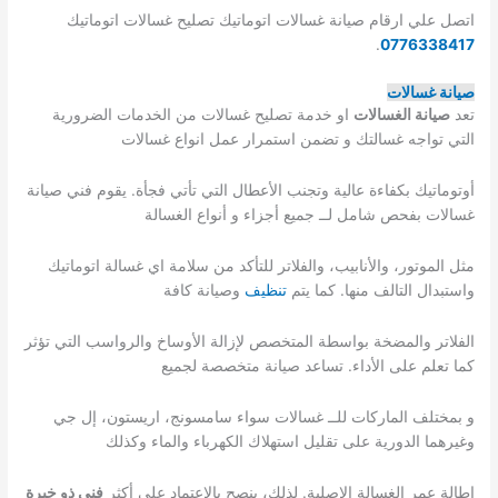
اتصل علي ارقام صيانة غسالات اتوماتيك تصليح غسالات اتوماتيك
.
0776338417
صيانة غسالات
تعد
صيانة الغسالات
او خدمة تصليح غسالات من الخدمات الضرورية
التي تواجه غسالتك و تضمن استمرار عمل انواع غسالات
أوتوماتيك بكفاءة عالية وتجنب الأعطال التي تأتي فجأة. يقوم فني صيانة
غسالات بفحص شامل لــ جميع أجزاء و أنواع الغسالة
مثل الموتور، والأنابيب، والفلاتر للتأكد من سلامة اي غسالة اتوماتيك
واستبدال التالف منها. كما يتم
تنظيف
وصيانة كافة
الفلاتر والمضخة بواسطة المتخصص لإزالة الأوساخ والرواسب التي تؤثر
كما تعلم على الأداء. تساعد صيانة متخصصة لجميع
و بمختلف الماركات للــ غسالات سواء سامسونج، اريستون، إل جي
وغيرهما الدورية على تقليل استهلاك الكهرباء والماء وكذلك
إطالة عمر الغسالة الاصلية. لذلك، ينصح بالاعتماد على أكثر
فني ذو خبرة