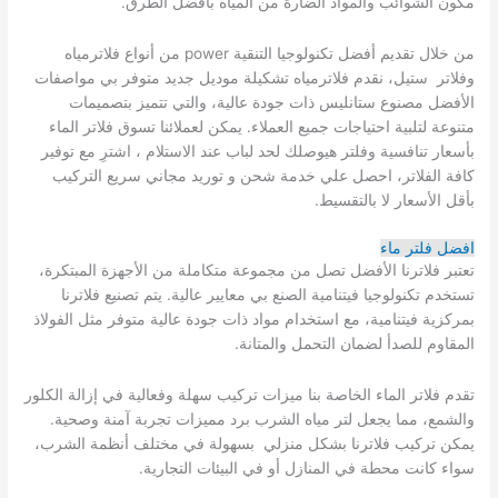
مكون الشوائب والمواد الضارة من المياه بأفضل الطرق.
من خلال تقديم أفضل تكنولوجيا التنقية power من أنواع فلاترمياه
وفلاتر ستيل، نقدم فلاترمياه تشكيلة موديل جديد متوفر بي مواصفات
الأفضل مصنوع ستانليس ذات جودة عالية، والتي تتميز بتصميمات
متنوعة لتلبية احتياجات جميع العملاء. يمكن لعملائنا تسوق فلاتر الماء
بأسعار تنافسية وفلتر هيوصلك لحد لباب عند الاستلام ، اشترِ مع توفير
كافة الفلاتر، احصل علي خدمة شحن و توريد مجاني سريع التركيب
بأقل الأسعار لا بالتقسيط.
افضل فلتر ماء
تعتبر فلاترنا الأفضل تصل من مجموعة متكاملة من الأجهزة المبتكرة،
تستخدم تكنولوجيا فيتنامية الصنع بي معايير عالية. يتم تصنيع فلاترنا
بمركزية فيتنامية، مع استخدام مواد ذات جودة عالية متوفر مثل الفولاذ
المقاوم للصدأ لضمان التحمل والمتانة.
تقدم فلاتر الماء الخاصة بنا ميزات تركيب سهلة وفعالية في إزالة الكلور
والشمع، مما يجعل لتر مياه الشرب برد مميزات تجربة آمنة وصحية.
يمكن تركيب فلاترنا بشكل منزلي بسهولة في مختلف أنظمة الشرب،
سواء كانت محطة في المنازل أو في البيئات التجارية.