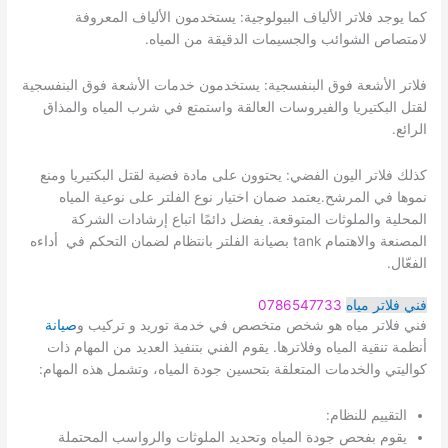
كما يوجد فلاتر الألياف البيولوجية: يستخدمون الألياف المعروفة
لامتصاص الشوائب والجسيمات الدقيقة من المياه.
فلاتر الأشعة فوق البنفسجية: يستخدمون خدمات الأشعة فوق البنفسجية
لقتل البكتيريا والفيروسات العالقة واستمتع في شرب المياه والمذاق
الرائع.
كذلك فلاتر اليون الفضي: يحتوون على مادة فضية لقتل البكتيريا ومنع
نموها في المرشح.يعتمد ضمان اختيار نوع الفلتر على نوعية المياه
المحلية والملوثات المتوقعة. يفضل دائمًا اتباع إرشادات الشركة
المصنعة والاهتمام tank بصيانة الفلتر بانتظام لضمان التحكم في أداءه
الفعّال.
فني فلاتر مياه
0786547733
فني فلاتر مياه هو شخص متخصص في خدمة توريد و تركيب و
صيانة
أنظمة تنقية المياه وفلاترها. يقوم الفني بتنفيذ العديد من المهام ذات
كواليتي والخدمات المتعلقة بتحسين جودة المياه، وتشمل هذه المهام:
التقييم للنظام:
يقوم بفحص جودة المياه وتحديد الملوثات والرواسب المحتملة