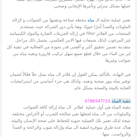
عملها بشكل منزلي وتأثيرها الإيجابي وصحي.
تعتبر عملية تحلية الـ
مياه
محطة صناعة وتنقيتها من الشوائب و لإزالة
الملوثات والصدأ أمرًا حيويًا، وهنا يأتي دور الشركة حيث تستخدم
المنتجات من الفلاتر filter في إزالة الجزيئات الضارة والمواد الكيميائية
غير المرغوب كذلك شمعات فيها الامر العكسي. يشمل ذلك مراحل
متقدمة تضمن تحقيق أكبر و أقصى قدر بجودة من الفعالية في تنقية كل
لتر من الماء من خلال قطع شمع سهل تركيب قارورة ونقية مياه من
شوائب وغيرها.
في النهاية، بالتأكيد يمكن القول إن فلاتر الــ مياه تمثل حلاً فعّالاً لضمان
توفير مياه بيور صحية ونقية، ولذلك هي جزء أساسي من استراتيجيات
العناية بالبيئة والصحة بشكل عام.
تنقية المياه
0786547733
تنقية المياه هي أول عملية لفلاتر الــ مياه إزالة كافة الشوائب
والملوثات من الــ مياه لجعلها نقي صالحة للشرب أو لأغراض مختلفة.
نتيجة لذلك تعتبر تلك العملية حيوية للحفاظ على صحة الإنسان والبيئة.
هناك عدة طرق متوفرة لتنقية الــ مياه وإزالة شوب والرائحة و الصدأ
والرواسب، منها: