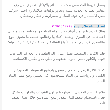
بفضل فريقنا المتخصص واهتمامنا الدائم بالابتكار، نحن نواصل رفع
معايير الصناعة الحديثة لتلبية وتجاوز توقعات عملائنا. زى اختيار شركتنا
يعني الاستثمار في جودة المياه واستمرارية راحتكم وصحتكم.
افضل انواع فلاترالمياه
0786547733
هناك العديد بلس من أنواع فلاتر المياه المتاحة والمختلفة يوجد ما يلبي
احتياجاتك في السوق، وتختلف كفاءتها وفعاليتها حسب ما يحتوي النوع
والتصميم. فيما يلي بعض الأنواع الشائعة والفعالة متوفرة لتنقية المياه:
فلتر الكربون المنشط: تعمل على إزالة الطعم والرائحة غير المرغوب
فيهما والكلور.تمتص المواد العضوية والملوثات والبكتيريا الكيميائية.
كذلك فلاتر الرمل والحصى: يقومون بترشيح الجسيمات الصغيرة و
الكبيرة والرواسب من المياه.يستخدمون في تحسين وضع ممتاز المياه
الخام.
فلاتر التناضح العكسي: بتكنولوجيا يزيلون الشوائب والملوثات بشكل
فعال باستخدام ضغط الماء للفلاتر لدفع المياه من خلال غشاء نصف
نافذ.