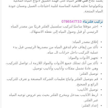
يعتمد نجاح
فني فلاتر
المياه على فهمه العميق لأنواع المياه المحلية
وتكنولوجيا تحليه التنقية المناسبة لتلبية احتياجات العميل وضمان جودة
المياه المنتجة.
تركيب فلترماء
0786547733
اختر موقعًا مناسبًا لتركيب سلسبيل الفلتر قريبًا من مصدر المياه
الرئيسي أو قبل وصول المياه إلى نقطة الاستهلاك.
إغلاق مصدر المياه:
تأكد من إيقاف عام لتدفق المياه من مصدرها الرئيسي قبل بدء
عملية التركيب داخل خزانات الــ مياه.
تجهيز الأدوات والمواد:
تأكد من أنك تمتلك جميع الأدوات والمواد اللازمة لــ تواصل للتركيب،
وهي عادةً تشمل مفكات وأنابيب وأنابيب توصيل.
توصيل الفلتر:
قم بتوصيل الفلتر واتباع تعليمات الشركة المصنعة و تعرف للتركيب
الرائع و الصحيح.
توصيل الأنابيب:
اربط الأنابيب بمدخل ومخرج الفلتر بحيث يتم عروض توجيه المياه
عبر الفلتر.
إعداد الفلتر: