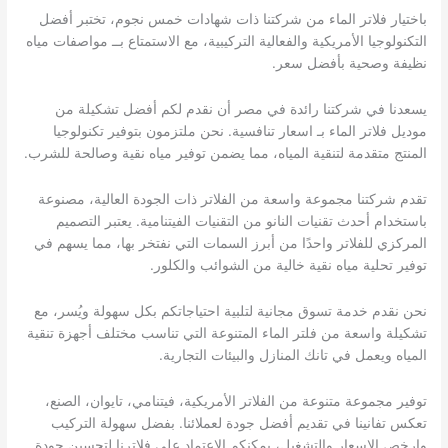
باختيار فلاتر الماء من شركتنا ذات شهادات خمس نجوم، تختبر أفضل
التكنولوجيا الأمريكية والفعالية التركيبية، مع الاستمتاع بــ مواصفات مياه
نظيفة وصحية بأفضل سعر.
يسعدنا في شركتنا رائدة في مصر أن نقدم لكم أفضل تشكيلة من
موديل فلاتر الماء بـ اسعار تنافسية. نحن ملتزمون بتوفير تكنولوجيا
المنتج متقدمة لتنقية المياه، مما يضمن توفير مياه نقية وصالحة للشرب.
تقدم شركتنا مجموعة واسعة من الفلاتر ذات الجودة العالية، مصنوعة
باستخدام أحدث تقنيات النانو من التقنيات الفيتنامية. يعتبر التصميم
المركزي للفلاتر واحدًا من أبرز السمات التي نفتخر بها، مما يسهم في
توفير تحلية مياه نقية خالية من الشوائب والكلور.
نحن نقدم خدمة تسوق مجانية لتلبية احتياجاتكم بكل سهولة ويُسر، مع
تشكيلة واسعة من فلتر الماء المتنوعة التي تناسب مختلف أجهزة تنقية
المياه ويعمل في تانك المنازل والبيئات التجارية.
توفير مجموعة متنوعة من الفلاتر الأمريكية، فيتنامي، تايوان، الصنع،
تعكس تفانينا في تقديم أفضل جودة لعملائنا. بفضل سهولة التركيب
وارخص الاسعار والتشغيل، يمكنكم الاعتماد على فلاترنا لتحسين جودة