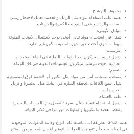
مجموعة الترشيح:
يعتمد على استخدام مواد مثل الرمل والحصى تعمل لاحتجاز رملي
الضباب والرذاذ و ينقي الشوائب الكبيرة والجزيئات.
التبادل الأيوني:
يتمثل في استخدام مواد تبادل أيوني يوجد لاستبدال الأيونات الملوثة
بأيونات أخرى أحدث عبر اجهزة لتنظيف تكون غير ضارة.
الترسيب:
يشمل ترسيب مركزي بعد الشوائب الصلبة في الماء باستخدام
الجاذبيه، حيث تترسب ميكرون الجسيمات الثقيلة في قاع الوعاء.
التعقيم:
يستخدم منتجات آمن من مواد مثل الكلور أو الأشعة فوق البنفسجية
لقتل جميع الكائنات الدقيقة الضارة في التانك مثل البكتيريا و تزيل
الفيروسات.
تنقية بالغشاء:
يشمل استخدام غشاء فعال بسرعة لفصل بينها الجزيئات الصغيرة
يلتقط الفضة والبكتيريا والملوثات من مراحل فلاتر المياه.
تعتمد aqua الطريقة الــ مناسبة على انواع وكمية الملوثات الموجودة
في المياه. يجب أن تتبع هذه العمليات لتوفير افضل المعايير من المنتج