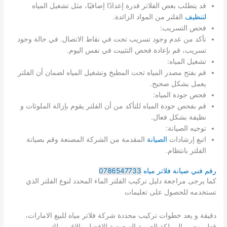
قد يتطلب بعض الفلاتر قدرة إعدادًا إضافيًا، مثل تشغيل المياه
لتنظيف
الفلتر من المواد الزائدة.
فحص التسريب:
تأكد من عدم وجود تسريب تحت في نقاط الاتصال. في حالة وجود
تسريب، قم بإعادة فحص التثبيت في نفس اليوم.
تشغيل المياه:
قم بفتح مصدر المياه تحت المطبخ وتشغيل المياه لضمان أن الفلتر
يعمل بشكل صحيح.
فحص جودة المياه:
قم بفحص جودة المياه للتأكد من أن الفلتر يقوم بإزالة الملوثات و
نظيفة بشكل فعال.
توجيه الصيانة:
اتبع إرشادات
الصيانة
المقدمة من الشركة المصنعة وقم بصيانة
الفلتر بانتظام.
رقم فني صيانة فلاتر مياه
0786547733
كما يرجى مراجعة دليل تركيب الفلتر الماء المحدد لنوع الفلتر الذي
تستخدمه للحصول على تعليمات
دقيقة و يعد خطوات تركيب محددة شركة فلاتر مياه للبيع الامارات،
قطر مصر، المملكة العربية السعودية الافضل والاقرب لك.