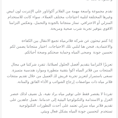
نقدم مجموعة واسعة مهمة من الفلاتر آكواناور علي الإنترنت لون ابيض
وغيرها المختلفة لتلبية احتياجات مختلف العملاء، سواء كانت للاستخدام
المنزلي أو الاحترافي. تمتاز منتجاتنا بالجودة والتحمل، وتعكس التزامنا
الاقوي بتوفير تجربة شرب صحية ومريحة.
إذا كنتم تبحثون عن شركة فلاترمياة تجمع الانتقال بين الكفاءة
والاعتمادية، فنحن هنا لنلبي تلك الاحتياجات. اختيار منتجاتنا يضمن لكم
تحسين جودة وصحى المياه وحماية صحتكم وصحة أحبائكم.
تعزيزًا لالتزامنا بتقديم أفضل الحلول لعملائنا، تتفرد شركتنا في مجال
المنتجات من فلاتر المياه اكوا بتقنية متطورة وموارد هندسية متميزة.
نسعى باستمرار لتعزيز تجربة فريش للـ العميل من خلال تقديم منتجات
فلاتر مياه ذات مواصفات إرجاع الشوائب و الأداء الفائق والمتانة.
تفردنا لا يقتصر فقط على توفير مياه براد نقية، بل نضيف لذلك عنصر
العزل و الاستدامة والتكنولوجيا البيئية إلى خدماتنا. نعمل جاهدين على
تقديم فلاتر مياه منزلي تعتمد على أحدث التطورات التكنولوجية
تستخدم لتحسين جودة المياه بشكل فعال وبيئي.