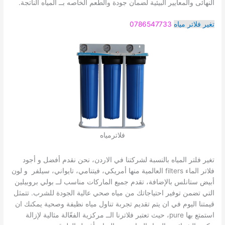
النهائى والمعايير البيئية لضمان جودة والطعم الخاصه بــ المياه الناتجة.
تغير فلاتر مياه
0786547733
فلاترمياه
تغير فلتر المياه بالنسبة لشركتنا في الاردن، نحن نقدم أفضل و أجود
فلاتر الماء filters العالمية منها أمريكي، فيتنامي، تايواني، سيلفر و لون
أبيض ستانلس بالإضافة، تقدم جميع الماركات مناسب لــ بولي بروبيلين
التي تضمن توفير احتياجاتك من مياه صحي عالية الجودة للشرب. تتمثل
قيمتنا اليوم في ان يتم تقديم تجربة تناول مياه نظيفة وصحية يمكنك ان
استمتع بها pure، حيث تعتبر فلاترنا الــ مركزية الفعّالة مثالية لإزالة