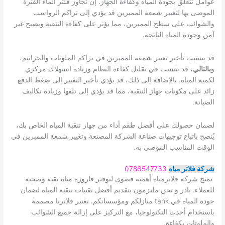
عوامل تتعلق بجودة المياه وكفاءة الجهاز. إن تجاوز فلتر الماء الفترة
الموصى بها لتغيير شمعة الممبرين قد يؤدي إلى تراكم الرواسب
والشوائب على سطح الممبرين، مما يؤثر على كفاءة التنقية ويصبح غير
آمن وجودة المياه الناتجة.
قد يتسبب تأخير تغيير شمعة الممبرين في تراكم الملوثات والجراثيم،
و
بالتالي
، قد يتسبب في تقليل كفاءة النظام وزيادة استهلاك مركزي
لكمية المياه. بالإضافة إلى ذلك، قد يؤدي تأخير التغيير إلى ضغط الدفع
زائد على مكونات جهاز التنقية، مما قد يؤدي إلى تلفها وزيادة تكاليف
الصيانة.
لضمان حصولك على أفضل طقم أداء من جهاز تنقية المياه الخاص بك،
يُنصح باتباع توجيهات صناعة الشركة المصنعة وتغيير شمعة الممبرين في
الوقت المناسب الموصى به.
شركة فلاتر مياه
0786547733
تمنح شركه فلاترمياة أهمية قصوى لتوفير قارورة مياه نقية وصحية
للعملاء. بادر و نحن ملتزمون بتقديم أفضل تقنيات تنقية المياه لضمان
جودة المياه في tank منازلكم ومؤسساتكم. تعتبر فلاترنا مصممة
باستخدام أحدث التكنولوجيا، مع التركيز على إزالة جميع الشوائب
والملوثات بكفاءة.