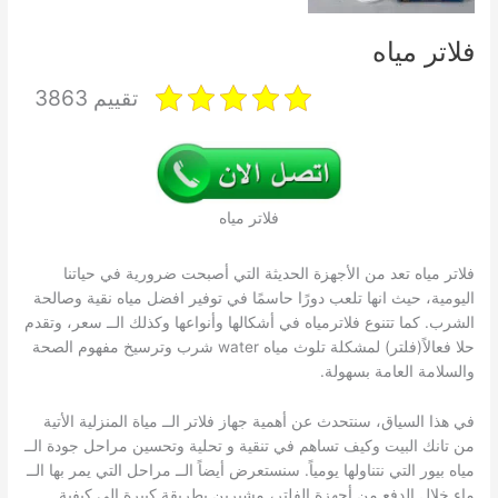
فلاتر مياه
تقييم 3863
فلاتر مياه
فلاتر مياه تعد من الأجهزة الحديثة التي أصبحت ضرورية في حياتنا
اليومية، حيث انها تلعب دورًا حاسمًا في توفير افضل مياه نقية وصالحة
الشرب. كما تتنوع فلاترمياه في أشكالها وأنواعها وكذلك الــ سعر، وتقدم
حلا فعالاً(فلتر) لمشكلة تلوث مياه water شرب وترسيخ مفهوم الصحة
والسلامة العامة بسهولة.
في هذا السياق، سنتحدث عن أهمية جهاز فلاتر الــ مياة المنزلية الأتية
من تانك البيت وكيف تساهم في تنقية و تحلية وتحسين مراحل جودة الــ
مياه بيور التي نتناولها يومياً. سنستعرض أيضاً الــ مراحل التي يمر بها الــ
ماء خلال الدفع من أجهزة الفلتر، مشيرين بطريقة كبيرة إلى كيفية