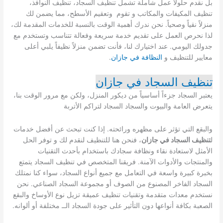
بل نقدم حلولاً عمل شاملة تشمل تنظيف السجاد، تنظيف النوافذ،
تنظيف المكيفات والمكاتب و تقوم وتعقيم الأسطح، مما يضمن لك
منزلاً نقياً وصحياً. نحن ندرك أهمية الوقت بالنسبة للخدمات المقدمة لك،
لذا نحرص العمل على تقديم خدمة سريعة وفعالة تتناسب وتستخدم مع
جدولك اليومي. عند اختيارك لنا، فأنت تضمن منزلاً نظيفاً يلبي أعلى
معايير للتنظيف و
النظافة في جازان
.
تنظيف السجاد في جازان
يعتبر السجاد جزءاً أساسياً من ديكور المنزل، ولكن مع مرور الوقت بنا،
يتعرض العامة والبيوت والسجاد السجاد لتراكم الأتربة
والبقع التي تؤثر على مظهره ورائحته. إذا كنت تبحث عن أفضل خدمات
ل
تنظيف السجاد في جازان
، فنحن هنا للتنظيف لنقدم لك و توفر الحل
الأمثل لاستعادة نقاء ونظافة سجادك باستخدام بأحدث التقنيات
والمنتجات والأدوات الآمنة. فريقنا المتخصص في تنظيف السجاد يتمتع
بخبرة كبيرة واسعة في التعامل مع جميع أنواع السجاد، سواء كنا نمتلك
السجاد الفاخر المصنوع من الصوف أو مجموعة السجاد الصناعي. نحن
نستخدم معدات متقدمة وتقنيات تنظيف عميقة تزيل نوع الأوساخ والبقع
الصعبة بكافة أنواعها دون التأثير على جودة السجاد الــ مختلفة أو ألوانه.