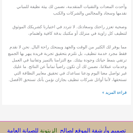
وأحدث المعدات والتقنيات المتقدمة، نضمن لك بيئة نظيفة للمباني
نقدمها وسجاد والمجالس والشركات والكنب
وصحية تعزز راحتك وسعادتك. لا تتردد في اختيارنا كشريكك الموثوق
لتنظيف كل زاوية في منزلك أو مكتبك بدقة كافية واهتمام،
مما يوفر لك الكثير من الوقت والجهد ويمنحك راحة البال. نحن لا نقدم
فقط مجرد خدمة تنظيف، بل نلتزم بتحقيق تجربة فريدة يبهر بها الجميع
ترتقي بنمط حياتك وجودة بيئتك. مع التزامنا بالتميز وتفانينا في العمل
وخدمات عملائنا، نضمن لك أن تكون راضياً تماماً عن النتائج. ما عليك
غير تواصل معنا اليوم ودعنا نساعدك في تحقيق معايير النظافة التي
تستحقها، لأننا أوائل شركات تنظيف بجازان نؤمن بأنك تستحق الأفضل.
شركة
قراءة المزيد »
تنظيف
تصميم وأرشفة الموقع لصالح
الزيتونة
للصيانة العامة