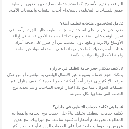
النوافذ، وتعقيم الأسطح. كما نقدم خدمات تنظيف بيوت دورية وتنظيف
عميق للمساحات المختلفة، باستخدام أحدث التقنيات والمنتجات الآمنة.
2.
هل تستخدمون منتجات تنظيف آمنة؟
نعم، نحن نحرص على استخدام منتجات تنظيف عالية الجودة وآمنة في
نفس الوقت على البيئة. جميع منتجاتنا مصممة لتكون فعالة في إزالة
الأوساخ والاتربة والبقع، دون التسبب في أي ضرر على صحة أفراد
عائلتك أو موظفيك. كما نحرص دائما على استخدام مواد غير سامة
وآمنة للأطفال والحيوانات الأليفة.
3.
كيف يمكنني حجز خدمة تنظيف في جازان؟
يمكنك حجز خدماتنا بسهولة عبر الاتصال الهاتفي بنا مباشرة أو من خلال
موقعنا الإلكتروني. نوفر أيضاً إمكانية حجز الخدمة “تنظيف منازل” عبر
تطبيقات الجوال، مما يتيح لك اختيار الوقت المناسب و يتم تحديد نوع
الخدمة التي تحتاجها بكل سهولة.
4.
ما هي تكلفة خدمات التنظيف في جازان؟
تكلفة خدمات التنظيف تختلف بناءً على حسب نوع الخدمة والمساحة
المطلوبة. نحن نقدم أسعاراً تنافسية تتناسب مع ميزانيتك، مع تقديم
عروض وخصومات خاصة تبدأ على الخدمات الدورية أو عند حجز أكثر