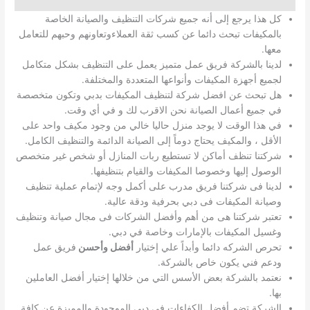
كل هذا يرجع إلى أنه جميع شركات التنظيف والصيانة الخاصة
بالمكيفات تبحث دائما عن كسب ثقة العملاءوتعاونهم وحبهم للتعامل
معها.
لدينا بالشركة فريق عمل متميز يعمل على التنظيف بشكل متكامل
لجميع أجهزة المكيفات وأنواعها المتعددة والمختلفة.
هل تبحث عن افضل شركة لتنظيف المكيفات بدبي وتكون متخصصة
في جميع أعمال الصيانة نحن الاقرب لك و في أي وقت.
في هذا الوقت لا يوجد منزل حاليا خالي من وجود مكيف واحد على
الأقل ، والمكيف يحتاج دوماً إلى الصيانة الدائمة والتنظيف الكامل.
شركتنا تنظف أماكن لا تستطيع ربات المنازل أو شخص غير متخصص
الوصول إليها وخصوصا المكيفات والقيام بتنظيفها.
لدينا فى شركتنا فريق مدرب على أكمل وجه لإتمام عملية تنظيف
وصيانة المكيفات فى دبي بحرفية ودقة عالية.
تعتبر شركتنا هى من أهم وأفضل الشركات فى مجال صيانة وتنظيف
وغسيل المكيفات بالإمارات وخاصة في دبي.
تحرص الشركه دائما وأبداً علي إختيار
أفضل وأحسن
فريق عمل
ودعم فني يكون خاص بالشركة.
نعتمد بالشركة بعض الأسس التي من خلالها إختيار أفضل العاملين
بها.
الشركة تضم أفضل الكفاءات فى دبي الموجودة والمميزة عن كافة