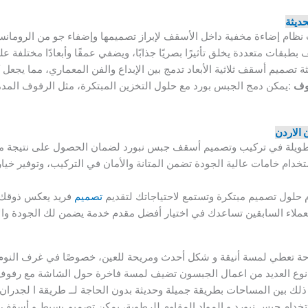
حديثة
ظام إضاءة مخفية داخل الأسقف لإبراز تصميمها وإضفاء جو من الرومانسي
طبقات متعددة يخلق تأثيرًا بصريًا جذابًا، ويضفي عمقًا وأبعادًا مختلفة ع
ثة تصميم أسقف ثلاثية الأبعاد تدمج بين الإبداع والفن المعماري، مما يجعل 
وف
:يمكن دمج الجبس بورد مع حلول التخزين المبتكرة، مثل الرفوف المدمج
الاردن
طويلة في تركيب وتصميم أسقف جبس نبورد لضمان الحصول على نتيجة مثا
تخدام خامات عالية الجودة تضمن المتانة والأمان في التركيب، وتوفير خ
حلول تصميم مبتكرة وتستمع لاحتياجاتك لتقديم
تصميم
فريد يعكس ذوقك 
لعملاء السابقين تساعدك في اختيار أفضل مقدم خدمة يضمن لك الجودة والال
حة تعطي لمسة أنيقة و شكل أحدث ومريحة للعين، خصوصًا في غرف النوم 
 نوع العديد من اعمال الجبسون تضيف لمسة فاخرة حول الشاشة مع رفوف
ذلك بين المساحات بطريقة جميلة وحديثة بدون الحاجة لــ طريقة ا لجدران ت
تخدام جبس نبورد و المواد المقاوم للرطوبة، يمكن تصميم بسيط و أسقف ج