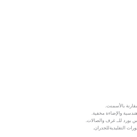
قارنة بالأسمنت.
ندسية والإضاءة مخفية.
بس بورد للــ غرف والصالات.
كورات التقليديةللجدران.