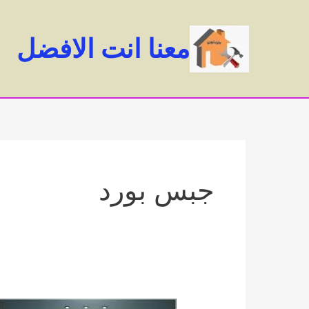
خطي
لى
معنا انت الافضل
لمحتوى
جبس بورد