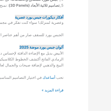
5_
تصاميم ثلاثية الأبعاد (3D Panels)
: تمنح
أفكار ديكورات جبس بورد عصرية
وعصرية لمنزلك! سواء كنت تفكر في مجموعة 
الجبس بورد للسقف صار من أهم عناصر الدي
ألوان جبس بورد موضة 2025
الأبيض بديل مع الإضاءة الدافئة لإحساس دا
الرمادي الفاتح أكتشف الخطوط الكلاسيكية
البيج والذهبي لإضافة صيحات والجمال لعام 2025 ولمحبي الكلاسيك الفا
تحب
أساعدك
في اختيار التصاميم المناس
جبس
قراءة المزيد »
بورد