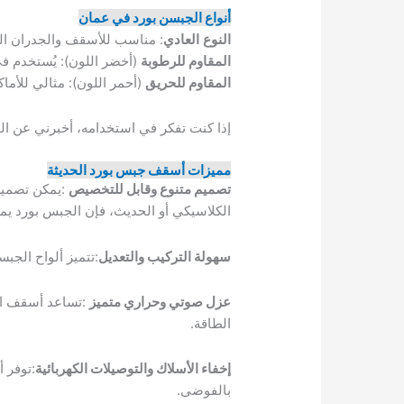
أنواع الجبسن بورد في عمان
النوع
العادي
: مناسب للأسقف والجدران الد
المقاوم للرطوبة
(أخضر اللون): يُستخدم ف
المقاوم للحريق
(أحمر اللون): مثالي للأما
إذا كنت تفكر في استخدامه، أخبرني عن ال
مميزات أسقف جبس بورد الحديثة
تصميم متنوع وقابل للتخصيص
:يمكن تصميم
الكلاسيكي أو الحديث، فإن الجبس بورد يم
سهولة التركيب والتعديل
:تتميز ألواح الجبس
عزل صوتي وحراري متميز
:تساعد أسقف الج
الطاقة.
إخفاء الأسلاك والتوصيلات الكهربائية
:توفر 
بالفوضى.