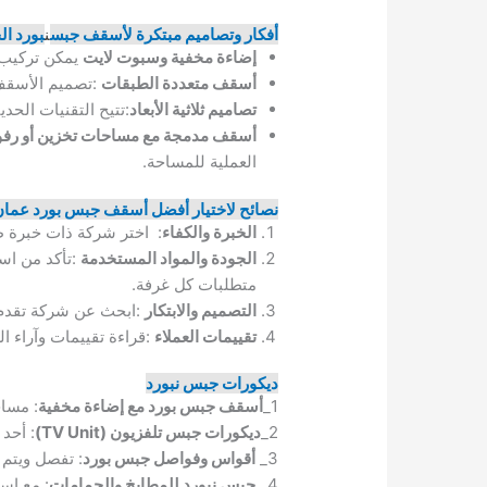
أفكار وتصاميم مبتكرة لأسقف جبس
ن
بورد ال
إضاءة مخفية وسبوت لايت
يمكن تركيب ن
أسقف متعددة الطبقات
:تصميم الأسقف ب
تصاميم ثلاثية الأبعاد
:تتيح التقنيات الحدي
أسقف مدمجة مع مساحات تخزين أو رف
العملية للمساحة.
نصائح لاختيار أفضل أسقف جبس بورد عمان 
الخبرة والكفاء
: اختر شركة ذات خبرة 
الجودة والمواد المستخدمة
:تأكد من اس
متطلبات كل غرفة.
التصميم والابتكار
:ابحث عن شركة تقدم 
تقييمات العملاء
:قراءة تقييمات وآراء ا
ديكورات جبس نبورد
1_
أسقف جبس بورد مع إضاءة مخفية
: مسا
2_
ديكورات جبس تلفزيون (TV Unit)
: أحد
3_
أقواس وفواصل جبس بورد
: تفصل ويتم 
4_
جبس نبورد للمطابخ والحمامات
: مع اس