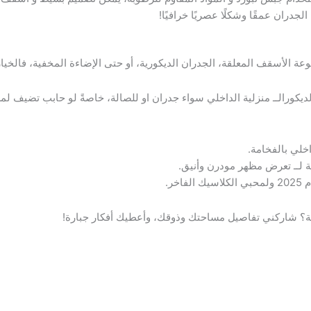
 الجدران عمقًا وشكلًا عصريًا خرافيًا!
الأسقف المعلقة، الجدران الديكورية، أو حتى الإضاءة المخفية، فالخيارا
كورالــ منزلية الداخلي سواء جدران او للصالة، خاصةً لو حابب تضيف لم
خلي بالفخامة.
 لــ تعرض مظهر مودرن وأنيق.
خر.
بة؟ شاركني تفاصيل مساحتك وذوقك، وأعطيك أفكار جبارة!