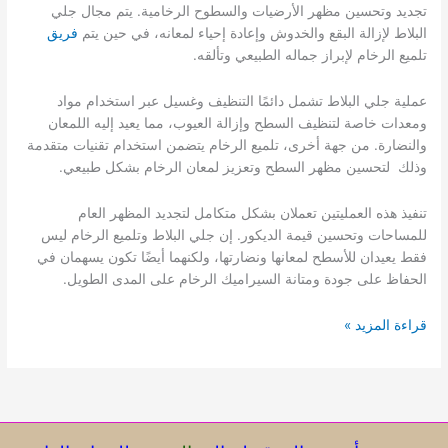
تجديد وتحسين مظهر الأرضيات والسطوح الرخامية. يتم مجال جلي
البلاط لإزالة البقع والخدوش وإعادة إحياء لمعانه، في حين يتم
فريق
تلميع الرخام لإبراز جماله الطبيعي وتألقه.
عملية جلي البلاط تشمل دائمًا التنظيف وغسيل عبر استخدام مواد
ومعدات خاصة لتنظيف السطح وإزالة العيوب، مما يعيد إليه اللمعان
والنضارة. من جهة أخرى، تلميع الرخام يتضمن استخدام تقنيات متقدمة
وذلك لتحسين مظهر السطح وتعزيز لمعان الرخام بشكل طبيعي.
تنفيذ هذه العمليتين تعملان بشكل متكامل لتجديد المظهر العام
للمساحات وتحسين قيمة الديكور. إن جلي البلاط وتلميع الرخام ليس
فقط يعيدان للأسطح لمعانها ونضارتها، ولكنهما أيضًا تكون يسهمان في
الحفاظ على جودة ومتانة السيراميك الرخام على المدى الطويل.
جلي
قراءة المزيد »
بلاط