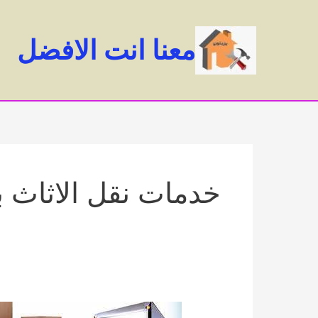
خطي
لى
معنا انت الافضل
لمحتوى
خدمات نقل الاثاث ب