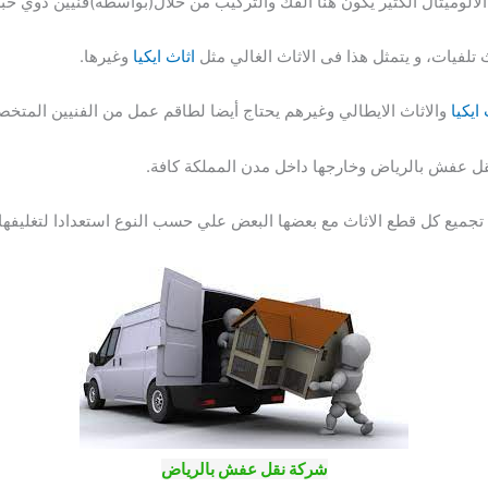
خ الألوميتال الكثير يكون هنا الفك والتركيب من خلال(بواسطة)فنيين ذوي خب
لفيات، و يتمثل هذا فى الاثاث الغالي مثل
اثاث ايكيا
وغيرها.
ايكيا
والاثاث الايطالي وغيرهم يحتاج أيضا لطاقم عمل من الفنيين المتخ
نقل عفش بالرياض وخارجها داخل مدن المملكة كافة.
 تجميع كل قطع الاثاث مع بعضها البعض علي حسب النوع استعدادا لتغليفها 
شركة نقل عفش بالرياض