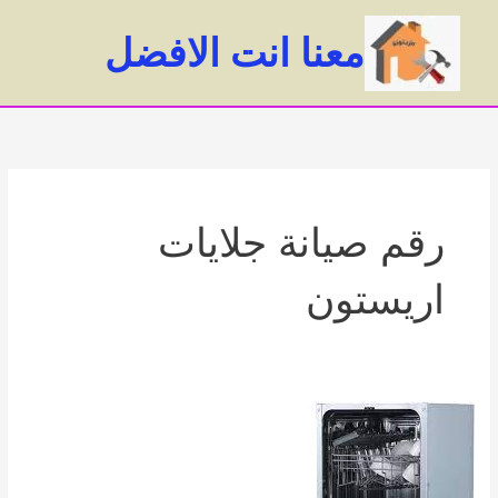
خطي
لى
معنا انت الافضل
لمحتوى
ain
enu
رقم صيانة جلايات
اريستون