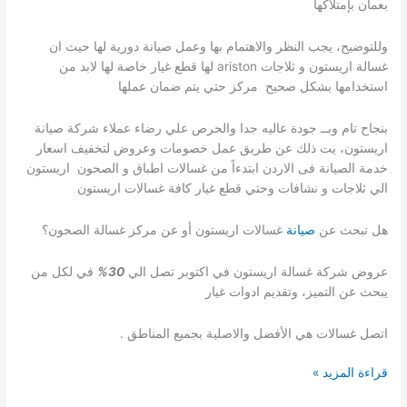
بعمان بإمتلاكها
وللتوضيح، يجب النظر والاهتمام بها وعمل صيانة دورية لها حيث ان
غسالة اريستون و ثلاجات ariston لها قطع غيار خاصة لها لابد من
استخدامها بشكل صحيح مركز حتي يتم ضمان عملها
بنجاح تام وبــ جودة عاليه جدا والحرص علي رضاء عملاء شركة صيانة
اريستون، يت ذلك عن طريق عمل خصومات وعروض لتخفيف اسعار
خدمة الصيانة فى الاردن ابتدءاً من غسالات اطباق و الصحون اريستون
الي ثلاجات و نشافات وحتي قطع غيار كافة غسالات اريستون
هل تبحث عن
صيانة
غسالات اريستون أو عن مركز غسالة الصحون؟
عروض شركة غسالة اريستون في اكتوبر تصل الي
30%
في لكل من
يبحث عن التميز، وتقديم ادوات غيار
اتصل غسالات هي الأفضل والاصلية بجميع المناطق .
صيانة
قراءة المزيد »
جلايات