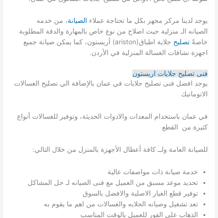
يوجد لدينا مركز مجهز بكل ما تحتاجة عملاء
الصيانة
، من خدمه
الصيانه الـ منزلية حيث اصلاح من نوع خاص بالمهارة والدقة المطلوبة
خاصةً
تصليح
جلاية اطباق(ariston) أريستون، كما يمكن صيانة جميع
اجهزة نشافات الغسالة المنزلية في الأردن.
فنى تصليح جلايات اريستون
يوجد افضل فنى تصليح جلايات في عمان بالإضافة الي تصليح الغسالات
الاتوماتيك
في عمان باستخدام المعدات والادوات الحديثة، وتوفير للغسالات أنواع
كثيرة من القطع
للصيانة العامة ولــ كافة أعطال الأجهزة بالمنزل من خلال التالي:
خدمة صيانة ذات مواصفات عالية
تحديد موعد مسبق من العميل مع فنى الصيانه لـ حل المشاكل
توفير قطع الغيار الاصلية والافضل بالسوق
تعد تشغيل وصيانه الجلايه والغسالات من اهم ما يقوم به
الذهاب علي الفور للعميل بالوقت المناسب