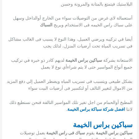
البلاستيك فيتمتع بالمتانة والمرونة وحسن
أستعمالة لاى غرض من التوصيلات سواء من الخارج أوالداخل وسهل
على سباك راس الخيمه فى الاستخدام ويريح
السباك
أيضا في تركيبه ويرضي العميل، وهذا النوع لا يسبب فى الغالب مشاكل
فى تسريب المياة تحت أرضيات المنزل، لذلك يجب
الاستعانة بشركة
سباكين براس الخيمة
لديهم كادر ذو خبرة في تركيب
جميع أنواع المواسير حتى لا يتم شراءأي نوع لا يعمل
بشكل طبيعى ويتسبب فى تسريب المياه ويضطر العميل إلي دفع المزيد
من الاموال لتغيير التالف أو لتكسير فى أرضيات البيت سواء
المطبخ أوالحمام من اجل تغير تلك المواسير التالفة فنحن نستطيع ذلك
لاننا
افضل شركة سباكة براس الخيمة
.
سباكين براس الخيمة
سباكين براس الخيمة
يقوم
سباك فى راس الخيمة
بعمل توصيلات