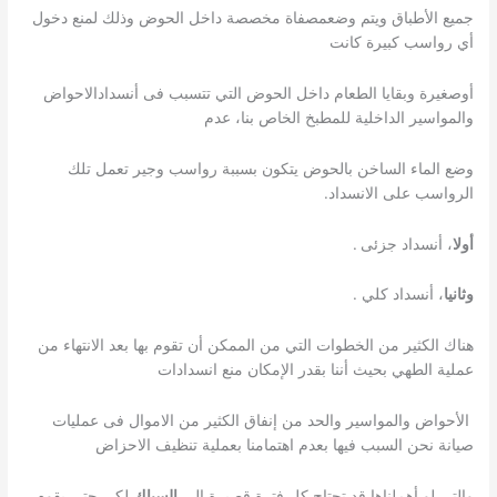
جميع الأطباق ويتم وضعمصفاة مخصصة داخل الحوض وذلك لمنع دخول
أي رواسب كبيرة كانت
أوصغيرة وبقايا الطعام داخل الحوض التي تتسبب فى أنسدادالاحواض
والمواسير الداخلية للمطبخ الخاص بنا، عدم
وضع الماء الساخن بالحوض يتكون بسببة رواسب وجير تعمل تلك
الرواسب على الانسداد.
أولا
، أنسداد جزئى
.
وثانيا
، أنسداد كلي .
هناك الكثير من الخطوات التي من الممكن أن تقوم بها بعد الانتهاء من
عملية الطهي بحيث أننا بقدر الإمكان منع انسدادات
الأحواض والمواسير والحد من إنفاق الكثير من الاموال فى عمليات
صيانة نحن السبب فيها بعدم اهتمامنا بعملية تنظيف الاحزاض
والتى لو أهملناها قد تحتاج كل فترة قصيرة إلى
السباك
لكي حتي يقوم