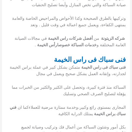
صيانة السباكة والتي تخص المنازل وأيضا تصليح الحنفيات
وتركيبها بالطرق الصحيحة وكذا الأحواض والمراحيض الخاصة والعامة
بمنتهى الكفاءة، ويعمل جميع اعمالة في وقت قليل . وتعد
شركه الزيتونة
من
أفضل شركات راس الخيمة
في مجالات الصيانة
العامة المختلفة و
خدمات السباكة خصوصارأس الخيمة
.
فنى سباك فى راس الخيمة
فنى سباك فى راس الخيمة
متمكن بشكل كبير في عملة براس الخيمة
لجدارته، وإتقانه العمل بشكل صحيح ويعمل في مجال
السباكة منذ فترة كبيرة، وتحصل على الكثير والكثير من الخبرات مما
يؤهلة لتصليح الصرف الصحي وتسليك
المجارى بمستوى رائع وكبير،وخدمة ممتازة مرضية للعملاءكما ان
فني
سباك براس الخيمة
يمتلك الدراية الكافية
بكل أمور وشئون السباكة من أعمال فك وتركيب وصيانة لجميع