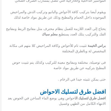
المواسير الداخلية والخارجية التي تتصل بمسارب الصرف الصحي
ويقوم أيضا بتركيب كافة الأحواض والبانيو وتركيب الدش والمراحيض
الموجوده داخل الحمام والمطبخ وذلك عن طريق مواد خاصة لذلك
يحتاج إلى العدد اللازمة للعمل بنظام محترف مثل مفاتيح الربط ومفاتيح
الفك والتركيب بتلك العدد يستطيع
معلم سباك
براس الخيمة
تثبيت تام للأحواض وكافة المراحيض كلا منهم فى مكانة
المخصص لة وبالطرق المختلفة
فى توصيلة، مختلفة ومفاتيح معينة للتركيب وكذلك يتم تثبيت حوض
المطبخ بتركيبه عن طريق مواد خاصة
حتى يمكن تثبيته جيدا في الرخام .
افضل طرق لتسليك الاحواض
افضل طرق لتسليك ال
احواض وهي بوضع الماء الساخن في الحوض بعد
الانتهاء الكامل من الطهي وغسيل