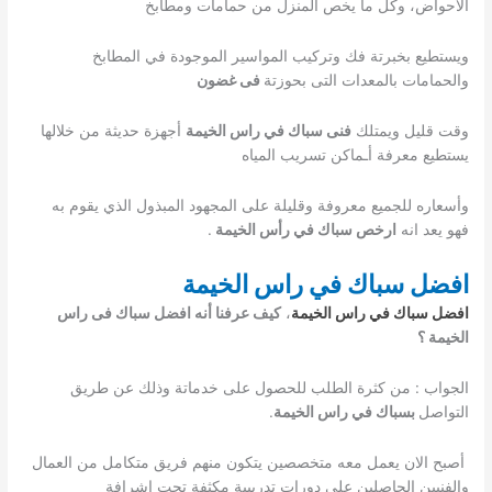
الأحواض، وكل ما يخص المنزل من حمامات ومطابخ
ويستطيع بخبرتة فك وتركيب المواسير الموجودة في المطابخ
والحمامات بالمعدات التى بحوزتة
فى غضون
وقت قليل ويمتلك
فنى سباك في راس الخيمة
أجهزة حديثة من خلالها
يستطيع معرفة أـماكن تسريب المياه
وأسعاره للجميع معروفة وقليلة على المجهود المبذول الذي يقوم به
فهو يعد انه
ارخص سباك في رأس الخيمة
.
افضل سباك في راس الخيمة
افضل سباك في راس الخيمة
،
كيف عرفنا أنه افضل سباك فى راس
الخيمة ؟
الجواب : من كثرة الطلب للحصول على خدماتة وذلك عن طريق
التواصل
بسباك في راس الخيمة
.
أصبح الان يعمل معه متخصصين يتكون منهم فريق متكامل من العمال
والفنيين الحاصلين على دورات تدريبية مكثفة تحت إشرافة