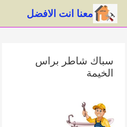
خطي
لى
معنا انت الافضل
لمحتوى
ain
enu
سباك شاطر براس
الخيمة