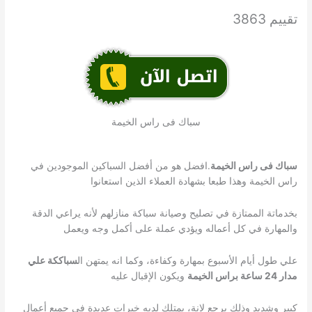
تقييم 3863
سباك فى راس الخيمة
سباك فى راس الخيمة
.افضل هو من أفضل السباكين الموجودين في
راس الخيمة وهذا طبعا بشهادة العملاء الذين استعانوا
بخدماتة الممتازة في تصليح وصيانة سباكة منازلهم لأنه يراعي الدقة
والمهارة في كل أعماله ويؤدي عملة على أكمل وجه ويعمل
علي طول أيام الأسبوع بمهارة وكفاءة، وكما انه يمتهن ال
سباككة علي
مدار 24 ساعة براس الخيمة
ويكون الإقبال عليه
كبير وشديد وذلك يرجع لانة، يمتلك لديه خبرات عديدة في جميع أعمال