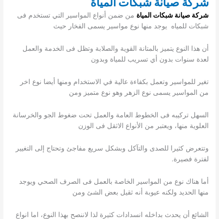
شركة صيانة شبكات المياة
شركة صيانة شبكات المياة
من ضمن أنواع المواسير التي تستخدم فى
شبكات للمياه يوجد منها نوع مواسير يسمى الفخار حيث
أن هذا النوع يتميز بالمتانة القوية والصلابة وتظل فى الخدمة والعمل
لعدة سنوات بدون أي تسريب للمياة وبدون
تغير للمواسير وتعمل بكفاءة عالية في الاستخدام ومنها أيضا نوع اخر
من المواسير يسمى نوع الزهر وهو نوع متميز ومن
السهل تركيبه فى الخطوط العامة والعمل تحت ضغوط الجو والخرسانة
العلوية منها، ويعتبر من الأنواع الاثقل فى الوزن
وتتعرض كثيرا للصدى والتآكل وبشكل سريع مفاجئ وتحتاج إلى التغيير
لفترة فصيرة.
أما هناك نوع من المواسير الخاصة بالعمل فى الصرف الصحي ويوجد
منها الحديد ولكنه عيوبة أنه ثقيل بعض الشئ ومن
الشائع أن يحدث بداخله انسدادات كثيرة لذا لاننصح بهذا النوع، اما انواع