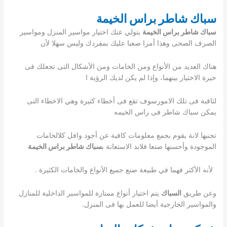
سباك شاطر براس الخيمة
سباك شاطر براس الخيمة
يتولي عنك اختيار مواسير المنزل ومواسير
الصرف الصحى وهذا أمرا صعبا عليك بمفردك وليس سهلا لأن
هناك العديد من الأنواع ومن الخامات ومن الأشكال التى تجعلك فى
حيرة الاختيار بينهما، وإذا لم يكن لديك الرؤية ا
لثاقبة فى تلك الامورسوف تقع فى أخطاء كثيرة وهي الاخطاء التى
يمكن سباك شاطر فى راس الخيمه
تجنبها لانة يقوم بجمع معلومات كافية عن أجود وافل كلالخامات
الموجودة وأحسنها صنعا فلابد الاستعانة ب
سباك شاطر براس الخيمة
لأنه الأكثر فهما في طبيعة صنع جميع الأنواع والخامات الكثيرة .
وعن طريق
السباك
يتم اختيار أنواع ممتازة للمواسير الداخلية للمنازل
والمواسير الخارجية أيضا للعمل بها فى المنزل.