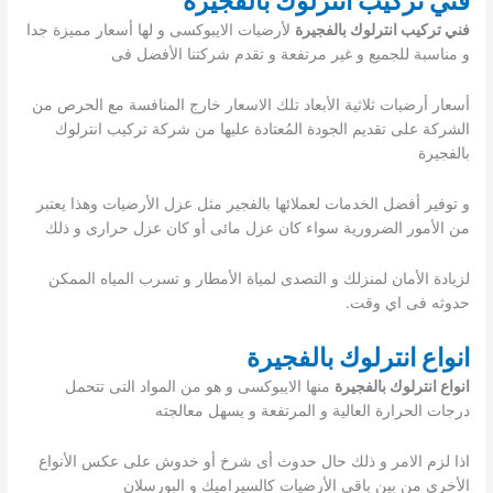
فني تركيب انترلوك بالفجيرة
فني تركيب انترلوك بالفجيرة
لأرضيات الايبوكسى و لها أسعار مميزة جدا
و مناسبة للجميع و غير مرتفعة و تقدم شركتنا الأفضل فى
أسعار أرضيات ثلاثية الأبعاد تلك الاسعار خارج المنافسة مع الحرص من
الشركة على تقديم الجودة المُعتادة عليها من شركة تركيب انترلوك
بالفجيرة
و توفير أفضل الخدمات لعملائها بالفجير مثل عزل الأرضيات وهذا يعتبر
من الأمور الضرورية سواء كان عزل مائى أو كان عزل حرارى و ذلك
لزيادة الأمان لمنزلك و التصدى لمياة الأمطار و تسرب المياه الممكن
حدوثه فى اي وقت.
انواع انترلوك بالفجيرة
انواع انترلوك بالفجيرة
منها الايبوكسى و هو من المواد التى تتحمل
درجات الحرارة العالية و المرتفعة و يسهل معالجته
اذا لزم الامر و ذلك حال حدوث أى شرخ أو خدوش على عكس الأنواع
الأخرى من بين باقى الأرضيات كالسيراميك و البورسلان