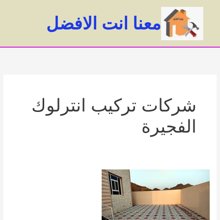
خطي
لى
معنا انت الافضل
لمحتوى
ain
enu
شركات تركيب انترلوك
الفجيرة