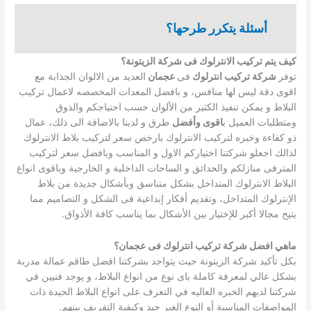
أسئلة يتكرر طرحها؟
كيف يتم تركيب الانترلوك فى شركة الزيتونة؟
توفر
شركة تركيب انترلوك
فى
عجمان
العديد من الالوان الجذابة مع
اقوى دقة ليس لها منافس، و بافضل المعدات المخصصه لاعمال تركيب
البلاط و يمكن تنفيذ الكثير من الألوان حسب احتياجكم والذوق
ومتطلبات العميل ب
اقوى وأفضل
طرق و لدينا بالاضافة الى ذلك، عمال
ذو كفاءة وخبره لتركيب الانترلوك بارخص سعر لتركيب بلاط الانترلوك
لذالك اجعلو شركتنا اختياركم الاول و المناسب وبافضل سعر لتركيب
المترفى منازلكم والحدائق و الساحات الداخلية و الخارجية وباقوى انواع
البلاط الانترلوك المتداخل بشكل متناسق وبأشكال جديدة من بلاط
الإنترلوك المتداخل، وتقديم أفكار إبداعية فى الشكل و التصاميم مما
يتيح مجالا أكبر للإختيار بين الأشكال بما يناسب كافة الأذواق.
ماهي افضل شركة تركيب انترلوك فى عجمان؟
بكل تأكيد شركة الزيتونة حيث يتواجد بشركتنا افضل طاقم عمالة مدربة
بشكل عالي لمعرفة كاملة باى نوع من انواع البلاط، و يوجد فنيين في
شركتنا لديهم الخبره العاليه في التعرف على انواع البلاط الجيدة ذات
المواصفات المناسبة أو النوع الغير جيد وكيفية التفريف بينهم.