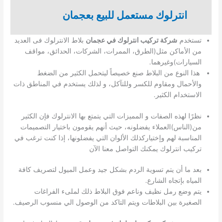
انترلوك مستعمل للبيع بعجمان
تستخدم
شركة تركيب انترلوك في عجمان
بلاط الانترلوك فى العديد
من الأماكن مثل(الطرق، الممرات، الشركات، الحدائق، مواقف
السيارات)وغيرهما.
هذا النوع من البلاط صنع خصيصاً ليتحمل الكثير من الضغط
والأحمال ومقاوم للكسر وللتآكل، و لذلك يستخدم في المناطق ذات
الاستخدام الكثير.
نظرًا لهذه الصفات و المميزات التي يتمتع بها الانترلوك فإن الكثير
من(الناس)العملاء يفضلونه، حيث أنهم يقومون باختيار التصميمات
المناسبة لهم وإختياركذلك الألوان التي يفضلونها، إذا كنت ترغب في
تركيب انترلوك يمكنك التواصل معنا الآن
بعد ما أن يتم تسوية الردم بشكل جيد وعمل الميول لتصريف كافة
المياه بإتجاه الشارع.
يتم وضع رمل نظيف وناعم فوق البلاط ذلك لملىء الفراغات
الصغيرة بين البلاطات ويتم التاكد من الوصول الي منسوب الرصيف.