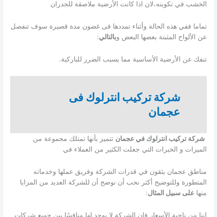
الخشب في تكوينه،لان اذا كانت الأرضية ملاصقة للجدران
تماما ففي هذه الحالة وأثناء تمددها فى غضون مدة قصيرة سوف تنفصل
عن الألواح المثبتة بعضها البعض و
بالتالي
:
تنفك عن الأرضية الأساسية مما يسبب الضرر للباركية.
شركة تركيب انترلوك فى
عجمان
شركة تركيب انترلوك في عجمان
تتميز بأنها تمتلك مجموعة من
الميزات و الخبرات التي جعلت الكثير من العملاء في
مناطق عجمان يثقون في قدرات الشركة وفريق عملها وخدماته
المتطورة وللتوضيح أكثر نحب أن نوضح أن للشركة العديد من المزايا
منها
على سبيل المثال
:
اننا من ناحية الأسعار فإن الشركة لا يوجد لها منافسًا بين جميع شركات