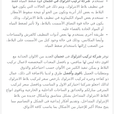
تستخدم
شركة تركيب انترلوك في عجمان
قوة
ضغط المياه فقط
في تنظيف بلاط الانترلوك، ويتم ذلك في الحالات التي يكون فيها
البلاط به بعض أثار أتربة وتكون من الجو أو نتيجة سقوط الأمطار.
تستخدم بعض المواد الكيماوية في تنظيف بلاط الانترلوك، وذلك
يكون في حالة قوة التصاق الأسمنت بالبلاط، ولا تأثير لضغط المياه
أو المواد الحادة بالقضاء عليه.
طريقة أخرى يستخدم بها بعض أدوات التنظيف كالفرش والمساحات
وأيضا المكانس، وذلك في حالة وجود كتل من الأسمنت على البلاط،
من الصعب إزالتها باستخدام ضغط المياه.
توفر
شركة تركيب انترلوك
فى
عجمان
العديد من الالوان الجذابة مع
اقوى دقة ليس لها منافس، و بافضل المعدات المخصصه لاعمال تركيب
البلاط و يمكن تنفيذ الكثير من الألوان حسب احتياجكم والذوق
ومتطلبات العميل ب
اقوى وأفضل
طرق و لدينا بالاضافة الى ذلك، عمال
ذو كفاءة وخبره لتركيب الانترلوك بارخص سعر لتركيب بلاط الانترلوك
لذالك اجعلو شركتنا اختياركم الاول و المناسب وبافضل سعر لتركيب
المترفى منازلكم والحدائق و الساحات الداخلية و الخارجية وباقوى انواع
البلاط الانترلوك المتداخل بشكل متناسق وبأشكال جديدة من بلاط
الإنترلوك المتداخل، وتقديم أفكار إبداعية فى الشكل و التصاميم مما
يتيح مجالا أكبر للإختيار بين الأشكال بما يناسب كافة الأذواق.