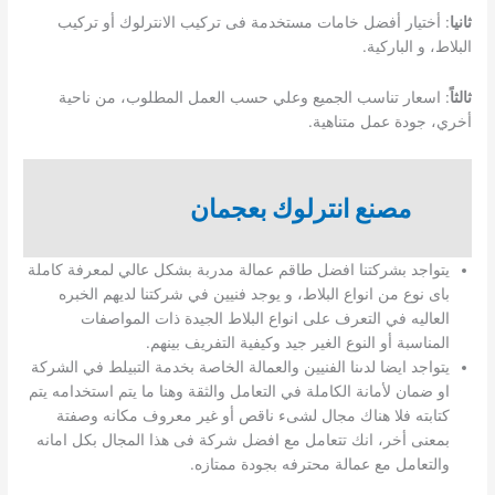
ثانيا
: أختيار أفضل خامات مستخدمة فى تركيب الانترلوك أو تركيب
البلاط، و الباركية.
ثالثاً
: اسعار تناسب الجميع وعلي حسب العمل المطلوب، من ناحية
أخري، جودة عمل متناهية.
مصنع انترلوك بعجمان
يتواجد بشركتنا افضل طاقم عمالة مدربة بشكل عالي لمعرفة كاملة
باى نوع من انواع البلاط، و يوجد فنيين في شركتنا لديهم الخبره
العاليه في التعرف على انواع البلاط الجيدة ذات المواصفات
المناسبة أو النوع الغير جيد وكيفية التفريف بينهم.
يتواجد ايضا لدىنا الفنيين والعمالة الخاصة بخدمة التبيلط في الشركة
او ضمان لأمانة الكاملة في التعامل والثقة وهنا ما يتم استخدامه يتم
كتابته فلا هناك مجال لشىء ناقص أو غير معروف مكانه وصفتة
بمعنى أخر، انك تتعامل مع افضل شركة فى هذا المجال بكل امانه
والتعامل مع عمالة محترفه بجودة ممتازه.