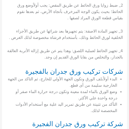
2_ ضبط زوايا ورق الحائط عن طريق المقص: يجب أولاًوضع ورق
الحائط؛ بحيث يكون الوجة المزخرف بأتجاة الأرض، ثم بعدها نقوم
بقياس قطعة الورق المراد لصقها .
3_ تجهيز المادة الاصقة: يتم تجهيزها بعد شرائها عن طريق الأجزاء
الخلفية لورق الحائط وذلك، بأستخدام فرشاة مخصوصة لذلك الغرض .
4_ تجهيز الحائط لعملية اللصق: وهذا يتم عن طريق إزالة الأتربة العالقة
بالجدار، والتخلص من بقايا الورق القديم إن وجد.
شركات تركيب ورق جدران بالفجيرة
البدء أولاًبلف الورق وتكون الجهة الأولي للخارج، ثم التاكد من الجهة
الخارجية سليمة من أى قطع.
وضع الورق بالماء لمدة معينة وتكون درجة حرارة الماء صفر أو
درجة واحدة علي الأكثر.
التأكد من تثبيتة عن طريق تمرير اليد علية مع أستخدام الأدوات
المخصصة لذلك.
شركة تركيب ورق جدران الفجيرة