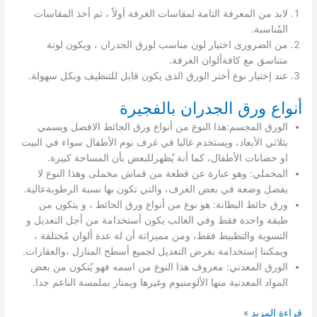
لابد من المعرفة التامة لمقاسات الغرفة أولاً ، ثم أخذ المقاسات
المُناسبة.
من الضرورى اختيار لون مناسب لورق الجدران ، ويكون لونة
متناسق مع كافةألوان الغرفة.
عند إختيار نوع أختر الورق الذى يكون قابل للتنظيف وبكل سهولة.
أنواع ورق الجدران بالفجيرة
الورق المجسم:هذا النوع من أنواع ورق الحائط الافضل ويسمي
بثلاثي الأبعاد، ويستخدم غالبا في غرف نوم الأطفال سواء في البيت
او حضانات الأطفال، كما أنة يُظهرللبعض بأن المساحة كبيرة.
المخملي: وهو عبارة عن قطعة من قماش مخملى وهذا النوع لا
يفضل وضعة في بعض الغرف، والتي تكون بها نسبة الرطوبةعالية.
ورق حائط البطانة: هو نوع من أنواع ورق الحائط ، و يتكون من
طبقة واحدة فقط وفي الغالب يكون أستخدامة من أجل التعديل و
التسوية والتظبيط فقط، ومن مميزاتة أن لة عدة ألوان مُختلفة ،
ويمكننا إستخدامة بغرض التعديل لجميع أسطح المنازل ،والعقارات.
الورق المعدني: معروف هذا النوع من اسمه فهو يًتكون من بعض
المواد المعدنية منها الألومنيوم وغيرها ويمتاز بملمسة الناعم جدا.
تركيب
قراءة المزيد »