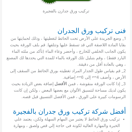
تركيب ورق جدارن بالفجيرة
فنى تركيب ورق الجدران
1_ وضع الجريدة على الأرض تحت الحائط لتغطيتها ، وذلك لحمايتها من
بقايا المادة اللاصقة التي قد تسقط عليها وتتلفها. قم بلف الورقة بحيث
يكون الجانب الخلفي للخارج ، وأحضر وعاء الماء (تأكد من ملئه الماء
البارد فقط) ، وقم بتبليل تلك الورقة بالماء للمدة التي يحددها لك المصنع
، وهي بالعادة أقل من دقيقة.
2_ قم بقياس طول الجدار المراد تغطيته بورق الحائط من السقف إلى
سم
سم
الأرض ، وأضف 4
إلى 6
إضافية.
3_ إذا كانت الورقة منقوشة ، فمن
الأفضل
إضافة بعض الزيادة بحيث
يكون لديك مساحة لتنسيق الألوان مع بعضها البعض ، ولكن إن كانت
الرسومات كبيرة على الورق ، فمن الأفضل التنسيق قبل قصه.
أفضل شركة تركيب ورق جدران بالفجيرة
تركيب ورق الحائط لا يعتبر من المهام السهلة ولكن، يعتمد علي
الخبرة والمهارة العالية لكونة فى حاجة إلي قص ولصق ، ومهارة
كبيرة فى التنفيذ.