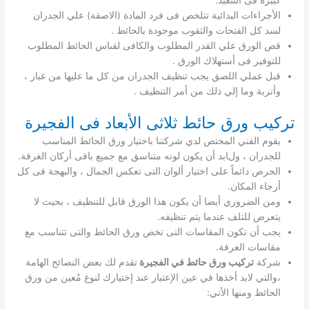
الأجراءات البدائية تتلخص فى فرد المادة (الاصقة) علي الجدران
لسد كل الفتحات والثقوب موجودة بالحائط .
قص الورق علي القدر المطلوب والكافى لقىاس الحائط المطلوب
للتوفير فى أستهلاك الورق .
قبل عملي اللصق يجب تنظيف الجدران من كل ما عليها من غبار ،
وأتربة وما إلي ذلك من أمر التنظيف .
تركيب ورق حائط ثلاثى الأبعاد فى الفجيرة
يقوم الفني المختص لدي شركتنا باختيار ورق الحائط المناسب
للجدران ، ولابد أن يكون لونه متناسق مع جميع باقى أركان الغرفة.
الحرص دائماً على اختيار ألوان التى تعكس الجمال ، والبهجة فى كل
أرجاء المكان.
ومن الضروري أيضا أن يكون هذا الورق قابل للتنظيف ، بحيث لا
يتعرض للتلف عندما يتم تنظيفه.
يجب أن تكون المقاسات التى تخص ورق الحائط والتى تتناسب مع
مقاسات الغرفة.
شركة
تركيب ورق حائط في الفجيرة
تقدم لك بعض النصائح الهامة
،والتي لابد أخذها في عين الإعتبار عند إختيارك لنوع مُعين من ورق
الحائط ومنها الأتي: