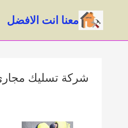
خطي
لى
معنا انت الافضل
لمحتوى
شركة تسليك مجاري