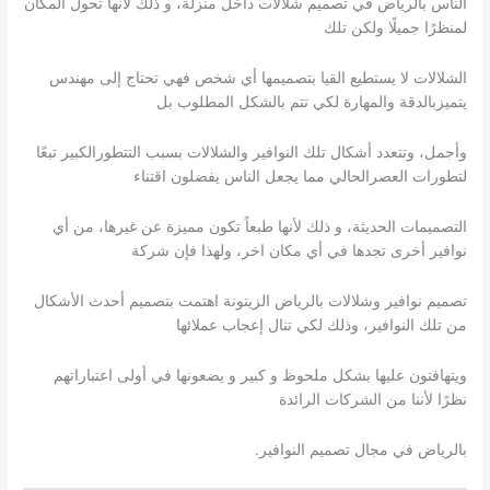
الناس بالرياض في تصميم شلالات داخل منزلة، و ذلك لأنها تحول المكان
لمنظرًا جميلًا ولكن تلك
الشلالات لا يستطيع القيا بتصميمها أي شخص فهي تحتاج إلى مهندس
يتميزبالدقة والمهارة لكي تتم بالشكل المطلوب بل
وأجمل، وتتعدد أشكال تلك النوافير والشلالات بسبب التتطورالكبير تبعًا
لتطورات العصرالحالي مما يجعل الناس يفضلون اقتناء
التصميمات الحديثة، و ذلك لأنها طبعاً تكون مميزة عن غيرها، من أي
نوافير أخرى تجدها في أي مكان اخر، ولهذا فإن شركة
تصميم نوافير وشلالات بالرياض الزيتونة اهتمت بتصميم أحدث الأشكال
من تلك النوافير، وذلك لكي تنال إعجاب عملائها
ويتهافتون عليها بشكل ملحوظ و كبير و يضعونها في أولى اعتباراتهم
نظرًا لأننا من الشركات الرائدة
بالرياض في مجال تصميم النوافير.