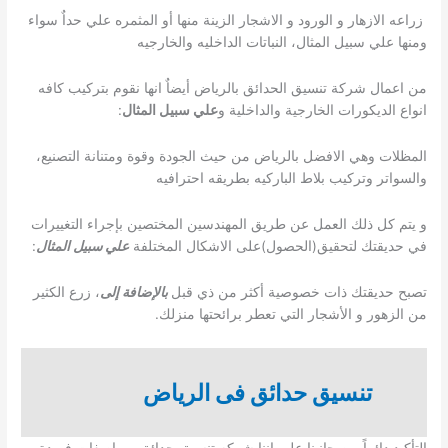
زراعه الازهار و الورود و الاشجار الزينة منها أو المثمره علي حداٌ سواء
ومنها علي سبيل المثال، النباتات الداخليه والخارجيه
من اعمال شركة تنسيق الحدائق بالرياض أيضاٌ انها نقوم بتركيب كافه
انواع الديكورات الخارجية والداخلية و
علي سبيل المثال
:
المظلات وهي الافضل بالرياض من حيث الجودة وقوة ومتنانة التصنيع،
والسواتر وتركيب بلاط الباركيه بطريقه احترافيه
و يتم كل ذلك العمل عن طريق المهندسين المختصين بإجراء التغييرات
في حديقتك لتحقيق(الحصول)على الاشكال المختلفة
علي سبيل المثال
:
تصبح حديقتك ذات خصوصية أكثر من ذي قبل
بالإضافة إلى
، زرع الكثير
من الزهور و الأشجار التي تعطر برائحتها منزلك.
تنسيق حدائق فى الرياض
التأكيد دائماً من جانبنا علي اننا شركه تنسيق حدائق بمواصفات فريدة