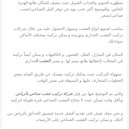
بمظهره الحيوي والجذاب الجميل حيث يضيف للمكان طابع الهدوء
الخاص، وللتوضيح أكثر نحب ننوه عن توفر الثيل الصناعي(عشب
صناعى)بسعر
مناسب لجميع انواع العشب ويسهل الحصول عليه من خلال شركات
تركيب العشب الجداري وتوريده و يمكن تركيبه بمختلف الأماكن
سواءتلك
المكان في المنازل، الفلل، القصور، و الكافيهات و يمكن أيضاً تركيبه
في المحلات لإعطائها طابع مميز لها، و يتميز
العشب ال
جداري
بسهولة التركيب حيث يمكنك تركيبه بنفسك عن طريق القيام ببعض
الخطوات المتعارف عليها و البسيطة فى نفس الوقت
والتى تم التوضيح عنها من قٍبل
شركة تركيب عشب صناعي بالرياض
وبأقل وقت ممكن حيث لا يحتاج العشب الصناعي فترة طويلة لتركيبه
و نحن معك نعمل على تقديم أفضل خدمة لتنسيق الحدائق بالرياض من
أجلك. و يمكن تركيب العشب الصناعي على الأرضيات