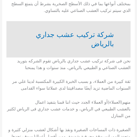
بمختلف أنواعها بما في ذلك الأسطح الصخرية بشرط أن يتمتع السطح
الذي سيتم تركيب العشب الصناعي عليه بالتساوي.
شركة تركيب عشب جداري
بالرياض
نحن فى شركة تركيب عشب جداري بالرياض تقوم الشركه بتوريد
العشب الصناعي و الطبيعي بالرياض، منذ سنوات و هذا يمنحنا
ثقة كبيرة من العملاء، و بسبب الخبرة الكبيرة المكتسبة لدينا علي مر
السنوات الماضية تزيد أيضًا مصداقيتنا لدى عملائنا سواء القدامى
منهم(العملاء)أو العملاء الجدد حيث اننا قمنا بتنفيذ اعمال
بالعشب الطبيعي في الرياض، و خدمات عشب جداري فى الرياض لكثير
من المنازل
الصغيرة ذات المساحات الصغيرة ونفذ بها أشكال لعشب منزلي كثيرة و
متعدد الممرات بدقة وحرفية شديدة، ومن أفضل أعمالنا سوف تجدها