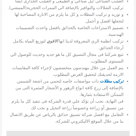
العشب الصناعى”ثيل صناعي”و الطبيعى و العشب الجدارى أيضا
تركيب الشلالات والنوافير
بالإضافة الي
الممرات الحجرية(الممشي).
و توريد و تركيب المظلات و كل ما يلزم من الانارة المصاحبة لها
لتجعلها افضل و أجمل.
تصميم الاستراحات الخاصة بالحدائق بافضل واحدث التصميمات
الهندسية.
تركيب انظمة الرى المعروفة لدينا انها
الاقوي
لتوزيع المياة بكامل
أرجاء الحدائق.
تتبع شركتنا فى مجال التنسيق كل ما هو جديد وحديث للوصول الي
المستوى المطلوب.
يتم العمل من خلال مهندسون متخصصون لإجراء كافة المقايسات
الازمة لحديقتك لتحقيق الغرض المطلوب.
تركيب مظلات
ذات مواصفات خاصه لتحمي من اشعة الشمس.
بالإضافة إلى زرع كافة انواع الزهور و الأشجار المثمرة التى من
الممكن الاستفادة بثمارها.
فى النهاية، نحب أن نؤكد علي قدرة الشركة فى تنفيذ كل ما يلزم
من تنسيق أو زراعة وخصوصاً
زراعة النخيل
و نحب لك
التعامل مع افضل شركة تنسيق حدائق بالرياض عن طريق الاتصال
بنا من خلال الموقع الاليكتروني للشركة.