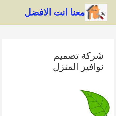
خطي
لى
معنا انت الافضل
لمحتوى
ain
enu
شركة تصميم
نوافير المنزل