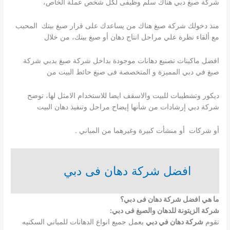
شركة صبغ دبي هناك سلم وظيفى لكل شخص عملة الخاص،
منذ دخولك شركة صبغ هناك من يساعدك على قرار صبغ بيتك المحبب
مع ألقاء نظرة علي مراحل انتاج دهان أو صبغ بيتك، من خلال
افضل ماكينات تصنيع دهانات موجودة بداخل شركة صبغ بدبي شركة
صبغ في دبي المميزة و المتخصصة فى صبغ حائط البيت من
ديكور وتشطيبات للبيت والاسقف ايضا للاستخدام الامثل لها، توضح
شركة دبي إرشادات من شأنها إيضاح مراحل وتنفيذ دهان البيت
أو شركات أو منشأت كبيرة وغيرهما من المباني .
افضل شركة دهان فى دبي
ما هي افضل شركة دهان فى دبي؟
شركة الزيتونة للدهان والصبغ فى دبي:
تقوم
شركة دهان في دبي
بعمل جميع انواع الدهانات للمباني السكنيه