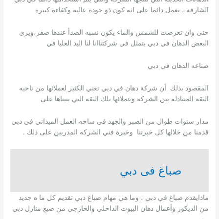
الشارقه ، نعمل دائما على انه كون ذو جوده عاليه وكفاءه كبيره
حتى وان تعرضت للشمس والماء يكون نسبه الصدأ عندها صفر،ويرى
البعض الدهان في دبي يتمثل في شركتناانا لنا اليد العليا في
صناعه الدهان في دبي
المقصود بذلك أن شركة دهان في دبي تعني الكثير لعملائها من ناحيه
الثقه المتبادله بين الشركه وعملائها تلك الثقه التي بنيناها على
مدار سنوات طوال من الصبر والجهد في ساحه العمل الميداني في دبي
قدمنا من خلالها كل خبرتنا وخبرة فني الشركه المدربين على ذلك .
صباغ فى دبي
ماذايقدم صباغ في دبي ، وما هي مهام صباغ دبي تقديم كل ما ه جديد
من الديكور وأعمال دهان البيوت الداخلي والخارجي من صبغ منازل دبي
مع