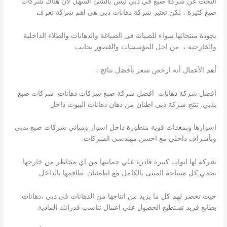
البحث عن شركة صبغ في دبي ليس بالشئ السهل لان هناك شركات
صبغ كثيرة ، لكن تعتبر شركة دهانات دبي هى اهم شركة تعرف
بجودة منتجاتها سواء للصيانة فى الصباغة والدهانات والطلاء الداخلية
والخارجية ، من اجل المؤسسات والقصور بجانب
أهم الأعمال أنة ارخص سعر بأفضل نتائج .
افضل شركة دهانات افضل شركة صبغ شركات دهانات شركات صبغ
بدبي. تنتج شركة دبي اطنان من دهان دهانات البيوت داخل
اسوارها وبمعدات قوية متطورة داخل اسوار ومبانى شركات صبغ بدبي
وبأشراف داخلي مع احسن مهندسى الشركات
شركة لها ابواب كبيرة قادرة علي حمايتها من اي مخاطر من خارجها
تحمي كل مساحة المبنى بالكامل مع اطمئنان طاقمها بالداخل
حيث تحضر لهم كل ما يزيد من انتاجها من الدهانات فى دبي ،دهانات
بطابع فريد تستطيع الحصول علي اعمال تناسب قدراتك المادية