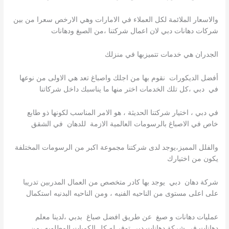
والاسعار الملائمة لكل العملاء في الامارات وهي الارخص سعرا من بين
شركات دهانات دبي لان اعمال شركتنا ،من الصبغ ودهانات
الجدران هي خدمات تتميزبها في منزلك
أفضل الديكورات نقوم بها من اجلك واصباغ تعد هي الاولى من نوعها
في دبي ،كل تلك الخدمات اختر منها ما يناسبك داخل شركاتنا
في دبي ، اختيار شركتنا الحديثة ، هو الامر المناسب لكونها ذو طابع
خاص في الاصباغ بالرسومات العالمية الازمة للدهان في الشقق
والفلل المميز،يوجد لدى شركتنا مجموعة اكبر من الرسومات المختلفة
يكون من اختيارك
شركة دهان دبي يوجد بها كادر متخصص من العمال المدربين تدريبا
على اعلى مستوى من الناحيه الفنيه ، ومن الناحيه البدنيه استكمال
عمليات دهانات و صبغ عن طريق افضل صباغ بدبي ،لدينا معلم
دهانات في شركة دهانات دبي توفر له كل الكميات المطلوبه ،من