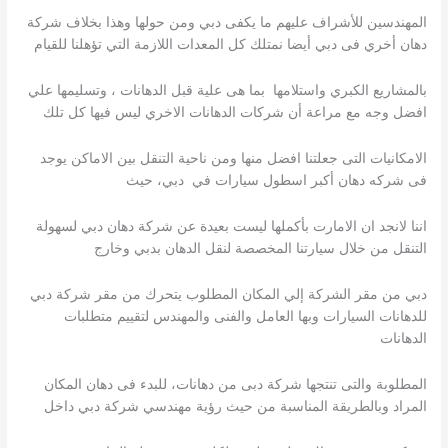
المهندسين للأشراف عليهم ما يكفى دبي ومن حولها وهذا بخلاف شركة
دهان أخري فى دبي أيضا نمتلك كل المعدات اللازمة التي تؤهلنا للقيام
بالمشاريع الكبري واستلامها بما هى علية قبل الدهانات ، وتسليمها علي
افضل وجه مع مراعة أن شركات الدهانات الاخري ليس فيها كل تلك
الامكانيات التى جعلتنا افضل منها ومن ناحية التنقل بين الاماكن يوجد
فى شركه دهان أكبر اسطول سيارات في دبي، حيث
اننا لانجد ان الامارت بأكملها ليست بعيدة عن شركة دهان دبي لسهولة
التنقل من خلال سيارتنا المخصصة لنقل الدهان بدبي وخارج
دبي من مقر الشركة إلي المكان المطلوب يتحرك من مقر شركة دبي
للدهانات السيارات وبها العامل والفنى والمهندس لتقييم متطلبات
الدهانات
المطلوبة والتى تنتجها شركة دبى من دهانات، للبدء فى دهان المكان
المراد وبالطريقة المناسبة من حيث رؤية مهندسي شركة دبي داخل