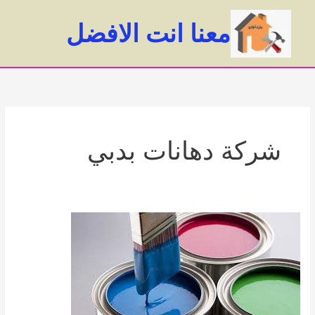
خطي
لى
معنا انت الافضل
لمحتوى
ain
enu
شركة دهانات بدبي