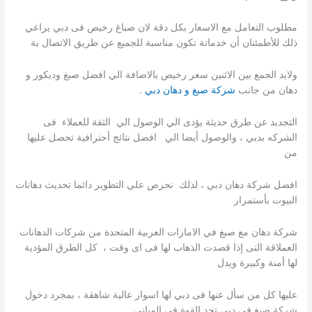
مطلوب التعامل مع الاسعار بكل دقة لان صباغ رخيص فى دبي يراعي
ذلك للأطمئنان أن خدماتة تكون مناسبة للجميع عن طريق الاتصال بة
ولابد الجمع بين الاثنين سعر رخيص بالاضافة الي افضل صبغ وديكور و
دهان من جانب
شركة صبغ و دهان دبي
.
التجديد عن طرق حديثة يؤدى الي الوصول الي الثقة للعملاء فى
الشركه بدبي ، والوصول أيضا الي افضل نتائج أحترافية تحصل عليها
من
افضل شركة دهان دبي ، لذلك نحرص علي التطوير دائما تحديث دهانات
البيوت بأستمرار
شركة دهان مع صبغ في الامارات العربية المتحدة من شركات الدهانات
العملاقة التى إذا قصدت الذهاب لها فى اى وقت ، كل الطرق المؤدية
لها أمنة وكبيرة ويدل
عليها كل من سأل عنها فى دبي لها اسوار عالية شاهقة ، بمجرد دخول
شركة صبغ في دبي تجد القوة فى المبانى