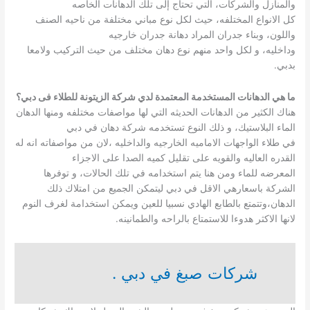
والمنازل والشركات، التي تحتاج إلى تلك الدهانات الخاصه
كل الانواع المختلفه، حيث لكل نوع مباني مختلفة من ناحيه الصنف
واللون، وبناء جدران المراد دهانة جدران خارجيه
وداخليه، و لكل واحد منهم نوع دهان مختلف من حيث التركيب ولامعا
بدبي.
ما هي الدهانات المستخدمة المعتمدة لدي شركة الزيتونة للطلاء فى دبي؟
هناك الكثير من الدهانات الحديثه التي لها مواصفات مختلفه ومنها الدهان
الماء البلاستيك، و ذلك النوع تستخدمه شركة دهان في دبي
في طلاء الواجهات الاماميه الخارجيه والداخليه ،لان من مواصفاته انه له
القدره العاليه والقويه على تقليل كميه الصدا على الاجزاء
المعرضه للماء ومن هنا يتم استخدامه في تلك الحالات، و توفرها
الشركة باسعارهي الاقل في دبي ليتمكن الجميع من امتلاك ذلك
الدهان،وتتمتع بالطابع الهادي نسبيا للعين ويمكن استخدامة لغرف النوم
لانها الاكثر هدوءا للاستمتاع بالراحه والطمانينه.
شركات صبغ في دبي .