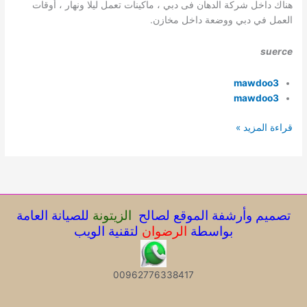
هناك داخل شركة الدهان فى دبي ، ماكينات تعمل ليلا ونهار ، أوقات
العمل في دبي ووضعة داخل مخازن.
suerce
mawdoo3
mawdoo3
صباغ
قراءة المزيد »
دبي
للإيجــــار
تصميم وأرشفة الموقع لصالح
الزيتونة
للصيانة العامة
بواسطة
الرضوان
لتقنية الويب
00962776338417