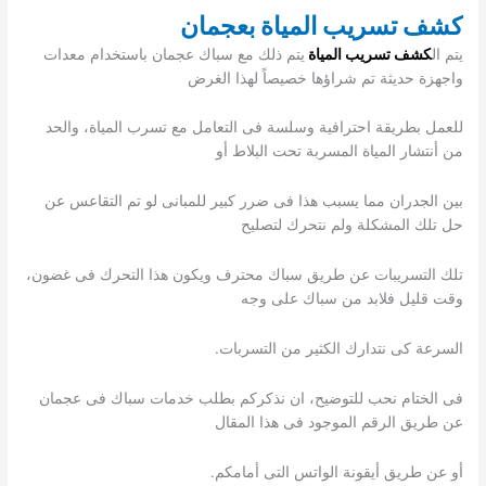
كشف تسريب المياة
بعجمان
يتم ال
كشف تسريب المياة
يتم ذلك مع سباك عجمان باستخدام معدات
واجهزة حديثة تم شراؤها خصيصاً لهذا الغرض
للعمل بطريقة احترافية وسلسة فى التعامل مع تسرب المياة، والحد
من أنتشار المياة المسربة تحت البلاط أو
بين الجدران مما يسبب هذا فى ضرر كبير للمبانى لو تم التقاعس عن
حل تلك المشكلة ولم نتحرك لتصليح
تلك التسريبات عن طريق سباك محترف ويكون هذا التحرك فى غضون،
وقت قليل فلابد من سباك على وجه
السرعة كى نتدارك الكثير من التسربات.
فى الختام نحب للتوضيح، ان نذكركم بطلب خدمات سباك فى عجمان
عن طريق الرقم الموجود فى هذا المقال
أو عن طريق أيقونة الواتس التى أمامكم.