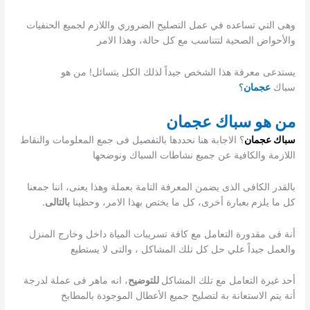
وهى التي تساعده في عمل التصليح الضروري واللازم لجميع الحنفيات
والأحواض الصحية لتتناسب مع كل حالة، وهذا الامر
يستدعى معرفة هذا الشخص جيداً لذلك الكل يتسائل! من هو
سباك
عجمان
؟
من هو سباك عجمان
سباك عجمان
؟ الاجابة هنا نحددها بالتفصيل فى جمع المعلومات والنقاط
اللازمة والكافية عن جميع نشاطات السباك ونوضحها
بالقدر الكافى الذى يضمن المعرفة التامة بعملة وهذا يعنى، اننا جمعنا
كل ما يلزم
بعبارة أخرى، كل ما يختص بهذا الامر، وحظينا
بالتالى
.
أنة فى مقدورة التعامل مع كافة تسريبات المياة داخل وخارج المنزل
والعمل جيداً علي حل كل تلك المشاكل ، والتى لا يستطيع
أحد غيرة التعامل مع تلك المشاكل
للتوضيح
، انه ماهر فى عملة لدرجة
أنة يتم الاستعانة بة لتصليح جميع الأعطال الموجودة بالمطابخ