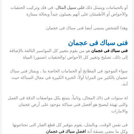
أو بالحمامات ويتمثل ذلك
على سبيل المثال
، فى فك وتركيب الحنفيات
والأحواض أو الأطمئنان على أنهم يعملون جيداً وبحالة ممتازة
وهذا الشخص يسمى أيضا فنى سباك فى عجمان.
فنى سباك فى عجمان
فنى سباك فى عجمان
هو من يقوم بتغيير كل المواسير التالفة بالإضافة
إلى ذلك، تصليح وتغيير كل الأحواض /والحنفيات (صنبور) المياة
سواء الموجود فى المطابخ أو الحمامات الخاصة بنا ، ويمتاز فنى سباك
عجمان بالكثير من المزايا أولاً، الخبرة الكبيرة فى مجال السباكة حيث
أنة،
لة سنوات فى ذاك المجال، وثانياً، يتمتع بكل مواصفات الدقة فى العمل
والتى تهيئة ليصبح هو أفضل فنى سباكة موجود على أرض عجمان
والامارات
فى نفس الوقت، وبالمثل، يقوم بتوفير كل قطع الغيار التى تحتاجونها
وكل ما مضى يصنفة أنة
افضل سباك فى عجمان
.