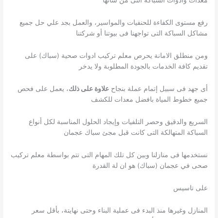
معدات وأدوات السباكة التى من شأنها
رفع مستوى الكفاءة للحنفيات والمواسير، والعمل بجد علي حل جميع
مشاكل السباكة التى تواجهنا فى بيوتنا أو شركتنا
ومن منطلق الامانة يحرص معلم تركيب ادوات صحية (سباك) على
تقديم كافة الخدمات بالجودة المطلوبة ولا يدخر
أى جهد فى سبيل إتمام عملة بنجاح
علاوة على ذلك
، يعمل على فحص
جميع خطوط المياة بافضل معدات للكشف
السريع والدقيق وحصر التلفيات وإيجاد الحلول المناسبة لكل أنواع
السباكة المتهالكة التى كانت قبل مجئ سباك عجمان
نستخدمها فى منازلنا وبين كل تلك المهام التى تتم بواسطة معلم تركيب
صحى في عجمان (سباك) هو ان لة القدرة
على تاسيس
المنازل وغيرها منذ البدء فى عملية البناء وحتى نهايتة، بأقل سعر