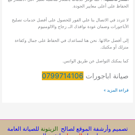
الحفاظ على أعلى معايير الجودة.
لا تتردد في الاتصال بنا علي الفور للحصول على أفضل خدمات تصليح
الأباجورات وضمان عودة نوافذك الــ زجاج والالومنيوم
إلى أفضل حالاتها. نحن هنا لنساعدك في الحفاظ على جمال وكفاءة
منزلك أو مكتبك.
كما يمكنك التواصل عن طريق الواتس.
صيانة اباجورات
0799714106
صيانة
قراءة المزيد »
اباجورات
تصميم وأرشفة الموقع لصالح
الزيتونة
للصيانة العامة