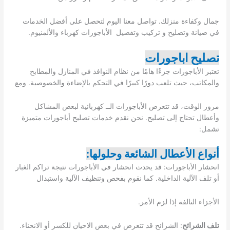
جمال وكفاءة منزلك. تواصل معنا اليوم لتحصل على أفضل الخدمات
في صيانة وتصليح و تركيب وتفصيل الأباجورات كهرباء والألمنيوم.
تصليح اباجورات
تعتبر الأباجورات جزءًا هامًا من نظام النوافذ في المنازل والمطابخ
والمكاتب، حيث تلعب دورًا كبيرًا في التحكم بالإضاءة والخصوصية. ومع
مرور الوقت، قد تتعرض الأباجورات الــ كهربائية لبعض المشاكل
وأعطال تحتاج إلى تصليح. نحن نقدم خدمات تصليح أباجورات متميزة
تشمل:
أنواع الأعطال الشائعة وحلولها:
انحشار الأباجورات: قد يحدث انحشار في الأباجورات نتيجة تراكم الغبار
أو تلف الآلية الداخلية. كما نقوم بفحص وتنظيف الآلية واستبدال
الأجزاء التالفة إذا لزم الأمر.
تلف الشرائح
: الشرائح قد تتعرض في بعض الاحيان للكسر أو الانحناء.