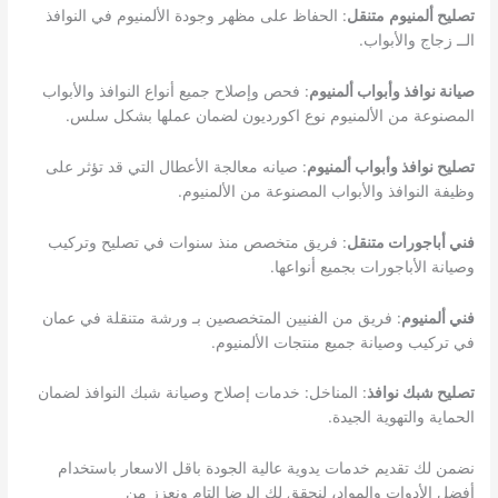
تصليح ألمنيوم
متنقل
: الحفاظ على مظهر وجودة الألمنيوم في النوافذ
الــ زجاج والأبواب.
صيانة نوافذ وأبواب ألمنيوم
: فحص وإصلاح جميع أنواع النوافذ والأبواب
المصنوعة من الألمنيوم نوع اكورديون لضمان عملها بشكل سلس.
تصليح نوافذ وأبواب ألمنيوم
: صيانه معالجة الأعطال التي قد تؤثر على
وظيفة النوافذ والأبواب المصنوعة من الألمنيوم.
فني أباجورات متنقل
: فريق متخصص منذ سنوات في تصليح وتركيب
وصيانة الأباجورات بجميع أنواعها.
فني ألمنيوم
: فريق من الفنيين المتخصصين بـ ورشة متنقلة في عمان
في تركيب وصيانة جميع منتجات الألمنيوم.
تصليح شبك نوافذ
: المناخل: خدمات إصلاح وصيانة شبك النوافذ لضمان
الحماية والتهوية الجيدة.
نضمن لك تقديم خدمات يدوية عالية الجودة باقل الاسعار باستخدام
أفضل الأدوات والمواد، لنحقق لك الرضا التام ونعزز من