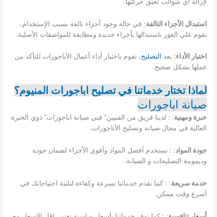
لإزالة أي شوائب تعيق حركتها.
استبدال الأجزاء التالفة
: في حالة وجود أجزاء تالفة بسبب الإستخدام،
نقوم علي الفور باستبدالها بأجزاء جديدة ومطابقة للمواصفات الأصلية.
اختبار الأداء
: بعد
التصليح
، نقوم باختبار أداء أعمال الأباجورات للتأكد من
عملها بشكل صحيح.
لماذا تختار خدماتنا في تصليح اباجورات المنيوم؟
صيانة اباجورات
خبرة ومهنية
: : لدينا فريق من الفنيين” فني صيانة اباجورات” ذوي الخبرة
العالية في مجال صيانة وتصليح الأباجورات.
جودة المواد
: : نستخدم أفضل المواد وأقوي الأجزاء لضمان جودة
وديمومة التصليحات و الصيانة.
خدمة سريعة
: : كما نقدم خدماتنا بسرعة وكفاءة لتلبية احتياجاتك في
أسرع وقت ممكن.
أسعار تنافسية
: : كما نوفر خدماتنا بأسعار مناسبة تعتبر اقل الاسعار مع