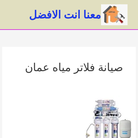
خطي
لى
معنا انت الافضل
لمحتوى
ain
enu
صيانة فلاتر مياه عمان