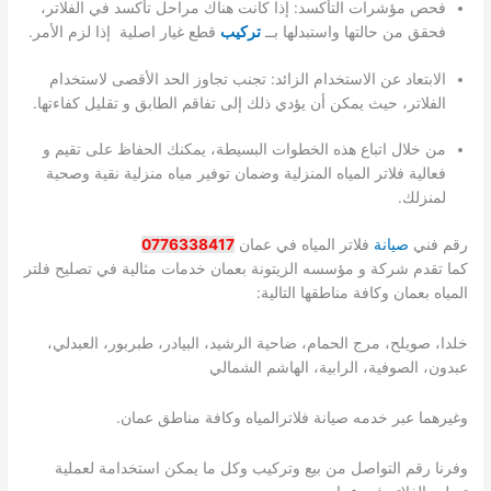
فحص مؤشرات التأكسد: إذا كانت هناك مراحل تأكسد في الفلاتر،
فحقق من حالتها واستبدلها بــ
تركيب
قطع غيار اصلية إذا لزم الأمر.
الابتعاد عن الاستخدام الزائد: تجنب تجاوز الحد الأقصى لاستخدام
الفلاتر، حيث يمكن أن يؤدي ذلك إلى تفاقم الطابق و تقليل كفاءتها.
من خلال اتباع هذه الخطوات البسيطة، يمكنك الحفاظ على تقيم و
فعالية فلاتر المياه المنزلية وضمان توفير مياه منزلية نقية وصحية
لمنزلك.
رقم فني
صيانة
فلاتر المياه في عمان
0776338417
كما تقدم شركة و مؤسسه الزيتونة بعمان خدمات مثالية في تصليح فلتر
المياه بعمان وكافة مناطقها التالية:
خلدا، صويلح، مرج الحمام، ضاحية الرشيد، البيادر، طبربور، العبدلي،
عبدون، الصوفية، الرابية، الهاشم الشمالي
وغيرهما عبر خدمه صيانة فلاترالمياه وكافة مناطق عمان.
وفرنا رقم التواصل من بيع وتركيب وكل ما يمكن استخدامة لعملية