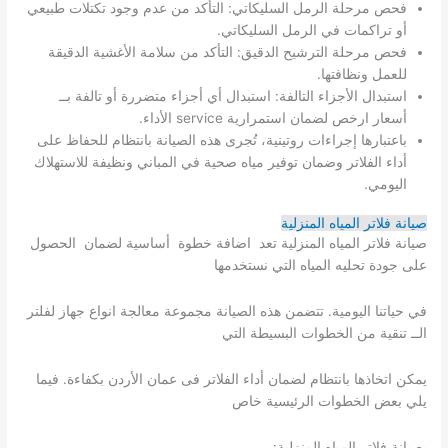
فحص مرحلة الرمل السليكاتي: التأكد من عدم وجود تكتلات طبيعي
أو تراكمات في الرمل السليكاتي.
فحص مرحلة الترشيح الدقيق: التأكد من سلامة الأغشية الدقيقة
للعمل ونظافتها.
استبدال الأجزاء التالفة: استبدال أي أجزاء متضررة أو تالفة بــ
أسعار ارخص لضمان استمرارية service الأداء.
باعتبارها إجراءات روتينية، تُجرى هذه الصيانة بانتظام للحفاظ على
أداء الفلاتر وضمان توفير مياه صحية في المباني ونظيفة للاستهلاك
اليومي.
صيانة
فلاتر المياه المنزلية
صيانة فلاتر المياه المنزلية تعد اضافة خطوة أساسية لضمان الحصول
على جودة تحليه المياه التي نستخدمها
في حياتنا اليومية. تتضمن هذه الصيانة مجموعة معالجة انواع جهاز لفلتر
الــ تنقية من الخطوات البسيطة التي
يمكن اتخاذها بانتظام لضمان أداء الفلاتر فى عمان الأردن بكفاءة. فيما
يلي بعض الخطوات الرئيسية خاص
بصيانة فلاتر المياه المنزلية: