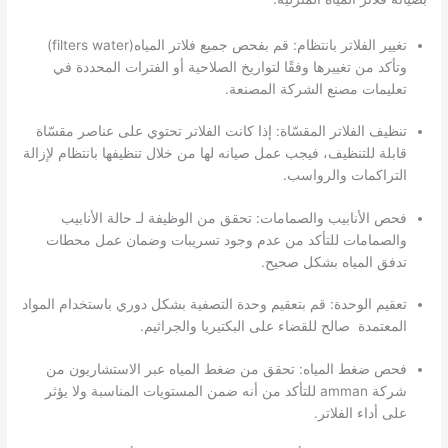
تغيير الفلاتر بانتظام: قم بفحص جميع فلاتر المياه(filters water)
وتأكد من تغييرها وفقًا لتواريخ الصلاحية أو الفترات المحددة في
تعليمات مصنع الشركة المصنعة.
تنظيف الفلاتر المقسّاة: إذا كانت الفلاتر تحتوي على عناصر مقسّاة
قابلة للتنظيف، فيجب عمل صيانه لها من خلال تنظيفها بانتظام لإزالة
التراكمات والرواسب.
فحص الأنابيب والصمامات: تحقق من الوظيفة لـ حالة الأنابيب
والصمامات للتأكد من عدم وجود تسريبات وضمان عمل محطات
تدفق المياه بشكل صحيح.
تعقيم الوحدة: قم بتعقيم وحدة التصفية بشكل دوري باستخدام المواد
المعتمدة صالح للقضاء على البكتيريا والجراثيم.
فحص ضغط المياه: تحقق من ضغط المياه عبر الاستشاريون من
شركة amman للتأكد من أنه ضمن المستويات المناسبة ولا يؤثر
على أداء الفلاتر.