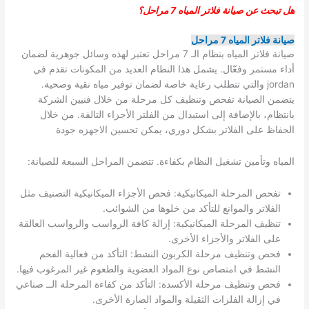
هل تبحث عن صيانة فلاتر المياه 7 مراحل؟
صيانة فلاتر المياه 7 مراحل
صيانة فلاتر المياه بنظام الـ 7 مراحل تعتبر لهذه وسائل جوهرية لضمان
أداء مستمر وفعّال. يشمل هذا النظام العديد من المكونات تقدم في
jordan والتي تتطلب رعاية خاصة لضمان توفير مياه نقية وصحية.
يتضمن الصيانة تفحص وتنظيف كل مرحلة من خلال فنيين الشركة
بانتظام، بالإضافة إلى استبدال من الفلتر الأجزاء التالفة. من خلال
الحفاظ على الفلاتر بشكل دوري، يمكن تحسين الاجهزه جودة
المياه وتأمين تشغيل النظام بكفاءة. تتضمن المراحل السبعة للصيانة:
تفحص المرحلة الميكانيكية: فحص الأجزاء الميكانيكية التصنيف مثل
الفلاتر والموانع للتأكد من خلوها من الشوائب.
تنظيف المرحلة الميكانيكية: إزالة كافة الرواسب والرواسب العالقة
على الفلاتر والأجزاء الأخرى.
فحص وتنظيف مرحلة الكربون النشط: التأكد من فعالية الفحم
النشط في امتصاص نوع المواد العضوية والطعوم غير المرغوب فيها.
فحص وتنظيف مرحلة الأكسدة: التأكد من كفاءة المرحلة الــ صناعي
في إزالة الفلزات الثقيلة والمواد الضارة الأخرى.