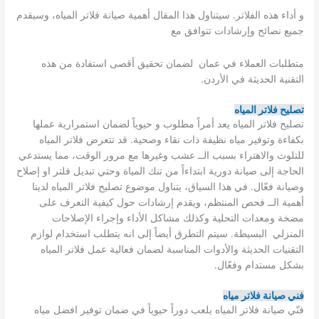
و أداء هذه الفلاتر. سيتناول هذا المقال أهمية صيانة فلاتر المياه، وسيقدم
جميع نصائح وإرشادات تتوافق مع
متطلبات العملاء في عمان لضمان تحقيق أقصى استفادة من هذه
التقنية الحديثة في الأردن.
تصليح فلاتر المياه
تصليح فلاتر المياه يعد أمراً مطلوب و حيوياً لضمان استمرارية عملها
بكفاءة وتوفير مياه نظيفة ذات نقاء وصحية. قد تتعرض فلاتر المياه
للتلوث والاهتراء بسبب الــ عشب وغيرها مع مرور الوقت، مما يستدعي
الحاجة إلى صيانة دورية ابتداءاً من تنك المياة وحتي تبديل فلتر او إصلاح
وصيانة فعّال. في هذا السياق، يتناول موضوع تصليح فلاتر المياه لدينا
أهمية الــ فحص المنتظم، ويقدم إرشادات حول كيفية التعرف على
مضخة ومعدات التحلية وكذلك مشاكل الأداء وإجراء الإصلاحات
المنزلي البسيطة. سيتم التطرق أيضاً إلى انه يتطلب استخدام لوازم
التقنيات الحديثة والأدوات المناسبة لضمان فعالية عمل فلاتر المياه
بشكل مستدام وفعّال.
فني صيانة فلاتر مياه
فنّي صيانة فلاتر المياه يلعب دوراً حيوياً في ضمان توفير افضل مياه