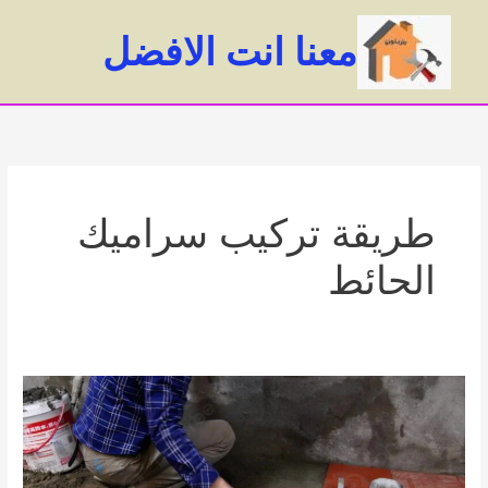
خطي
لى
معنا انت الافضل
لمحتوى
ain
enu
طريقة تركيب سراميك
الحائط