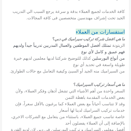
كافة الخدمات لجميع العملاء بدقة و سرعة يرجع السبب الي التدريب
الجيد تحت إشراف مهندسين متخصصين فى كافة المجالات.
استفسارات من العملاء
ما هي افضل شركة تركيب سيراميك في دبي
؟
الزيتونة
تمتلك أفضل الموظفين والعمال المدربين تدريباً جيداً ولديهم
فهم عميق و كامل لأي نوع
من أنواع البورسلين
كذلك للتوضيح شركتنا لديها معلمين لديهم خبرة
طويلة واسعة في تحديد أي نوع
من السيراميك منه الجيد أو السيئ وكيفية التعامل مع حالات الطوارئ.
ما هي أسعار تركيب السيراميك
؟
السعر واحدة من أهم الأشياء التي تشغل أذهان وفكر العملاء، ولأن
بعض الخدمات المقدمة باهظة الثمن
وقد لا تتناسب أحياناً مع بعض العملاء كما يرغبون بالأقل سعراً، فإن
خدمات تركيب السراميك لدينا لها أسعار
خاصة تناسب جميع العملاء، باستثناء من يتعامل مع الشركات الاخري،
بالإضافة إلى أن العملاء يفضلون أحد
أفضل معلمي السراميك و تركيب البورسلين في دبي لان لديه القدرة