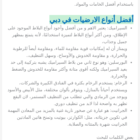
باستخدام أفضل الخامات والمواد.
أفضل أنواع الارضيات في دبي
السيراميك: يعتبر الاهم و من أفضل وأجود أنواع البلاط الموجود على
الإطلاق، ومن أكثر أنواع البلاط لتميزة استخدامًا، لأنه يتمتع بمظهر
جميل وجذاب،
ويمتاز أن له إمكانيات قوية مقاومة للماء، ومقاومة أيضاً للرطوبة
والحرارة، و مقاومة الخدوش والأوساخ، وسهل التنظيف،.
البورسلين: وهو نوع ثاني من بلاط السيراميك يشبه بتركيبة إلى حد
بعيد السيراميك ولكنه أقوى متانة وأكثر مقاومة للخدوش والضغط
والحرارة.
الرخام: يستخدم الرخام بكثرة في الفنادق الكبيرة والشركات،
ويستخدم أحياناً بالمنازل، ويتوفر بألوان مختلفة، مثل الأبيض والأسود
ويوجد من الرمادي والبي تتطلب من التنظيف المستمر، لان البقع
تظهر به واضحة لذا لابد من تنظيف دوري.
الجرانيت: هو عبارة عن صخور نارية غنية بالمزيد من المعادن المهمة
في تكوين جزيئاته، مثل: الكوارتز، بيوتيت وتمنح هاتين المادتين
الجرانيت شهرة بالمتتانه والصلابة.
بعض الكلمات للبحث