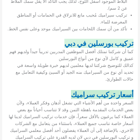
البلاط الموجود أسفل اللوح، لذلك يجب التأكد ألا يقل سمك الملاط
عن 2 سم).
تركيب سيراميك مُحبب مانع للانزلاق في الحمامات أو المناطق
المعرضة للماء.
تأكد من أن سمك اللحامات بين السيراميك موحد وعلى نفس الخط.
تركيب بورسلين في دبي
كما أن شركتنا تمتلك أفضل الموظفين المدربين تدريباً جيداً ولديهم فهم
عميق و كامل لأي نوع من أنواع البورسلين
كذالك للتوضيح شركتنا لديها معلمين لديهم خبرة طويلة واسعة في
تحديد أي نوع من السيراميك منه الجيد أو السيئ وكيفية التعامل مع
حالات الطوارئ.
أسعار تركيب سراميك
السعر واحدة من أهم الأشياء التي تشغل أذهان وفكر العملاء، ولأن
بعض الخدمات المقدمة باهظة الثمن وقد لا تتناسب أحياناً مع بعض
العملاء كما يرغبون بالأقل سعراً، فإن خدمات تركيب السراميك لدينا لها
أسعار خاصة تناسب جميع العملاء، باستثناء من يتعامل مع الشركات
الاخري، بالإضافة إلى أن العملاء يفضلون أحد أفضل معلمي السراميك
و تركيب البورسلين في دبي لان لديه القدرة على تركيب السراميك