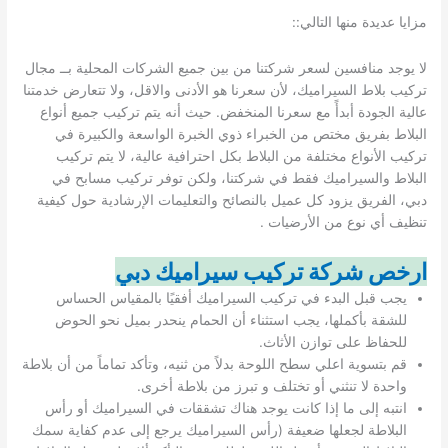
مزايا عديدة منها التالي::
لا يوجد منافسين لسعر شركتنا من بين جميع الشركات المحلية بــ مجال
تركيب بلاط السيراميك، لأن سعرنا هو الأدنى والاقل، ولا تتعارض خدمتنا
عالية الجودة أبدأً مع سعرنا المنخفض. حيث أنه يتم تركيب جميع أنواع
البلاط بفريق مختص من الخبراء ذوي الخبرة الواسعة والكبيرة في
تركيب الأنواع مختلفة من البلاط بكل احترافية عالية، لا يتم تركيب
البلاط والسيراميك فقط في شركتنا، ولكن توفر تركيب مسابح في
دبي، الفريق يزود كل عميل بالنصائح والتعليمات الإرشادية حول كيفية
تنظيف أي نوع من الأرضيات .
ارخص شركة تركيب سيراميك دبي
يجب قبل البدء في تركيب السيراميك أفقيًا بالمقياس الحساس
للشقة بأكملها، يجب استثناء أن الحمام ينحدر بميل نحو الحوض
للحفاظ على توازن الأثاث.
قم بتسوية اعلي سطح اللوحة بدلاً من ثنيه، وتأكد تماماً من أن بلاطة
واحدة لا تنثني أو تختلف و تبرز من بلاطة أخرى.
انتبه إلى ما إذا كانت يوجد هناك تشققات في السيراميك أو رأس
البلاطة لجعلها ضعيفة (رأس السيراميك يرجع إلى عدم كفاية سمك