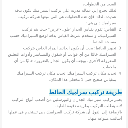
العديد من الخطوات،
لذلك تحتاج إلي عماله مدربه علي تركيب السيراميك تكون بدقة
شديدة، لذلك فإن هذه الخطوات هي التي تتبعها شركة تركيب
سيراميك دبي هي:
القياس: تقوم بقياس الجدار “طول×عرض” حيث يتم تركيب
السيراميك، واستخدم شريط القياس بدقة لوضع السيراميك حسب
مساحة الحائط.
تجهيز الحائط: يجب أن يكون الحائط المراد الخاص بتركيب
السيراميك خاليًا من أي قوالب أو شقوق والمسامير وأدوات التعليق
المعروفة الأخرى، ويجب أن يكون الجدار بالضرورة خاليًا من أي
ملحقات.
تحديد مكان تركيب السيراميك: تحديد مكان تركيب السيراميك
بمقياس صحيح حتى لا تتخطى هذا المكان.
طريقة تركيب سراميك الحائط
يعتبر تركيب سيراميك الجدران والبورسلين من أصعب أنواع التركيب
لأنه يتطلب التركيب بطريقه دقيقة للغاية،
بالإضافة إلى القول أن شركة تركيب السراميك دبي تستخدم فى عملها
أساليب متنوعة منها.: