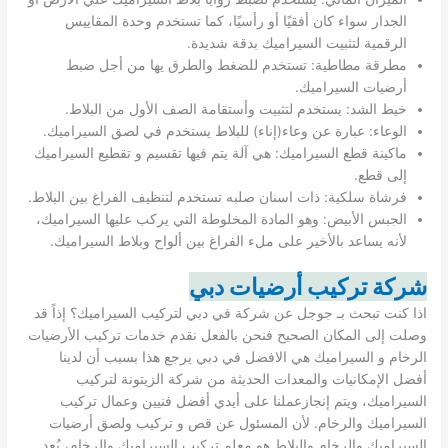
الجدار سواء كان أفقيًا أو رأسيًا، كما تستخدم وحدة المقاييس
الرقمية لتثبيت السيراميك بدقة شديدة.
مطرقة مطاطية: تستخدم للضغط والطرق يها من أجل ضبط
أرضيات السيراميك.
خيط الشد: يستخدم لتثبيت وأستقامة الصف الأول من البلاط.
الوعاء: عبارة عن وعاء(إناء) للبلاط يستخدم في لصق السيراميك.
ماكينة قطع السيراميك: هي آلة يتم فيها تقسيم و تقطيع السيراميك
إلى قطع.
فرشاة سلكية: ذات اسنان صلبه تستخدم لتنظيف الفراغ بين البلاط.
الجبس الأبيض: وهو المادة المخلوطة التي يركب عليها السيراميك،
لأنه يساعد بالأخير على ملء الفراغ بين ألواح وبلاط السيراميك.
شركة تركيب أرضيات دبي
اذا كنت تبحث بـ جوجل عن شركة في دبي لتركيب السيراميك؟ إذاً قد
وصلت إلى المكان الصحيح فنحن بالفعل نقدم خدمات تركيب الأرضيات
الرخام و السيراميك هي الافضل في دبي يرجع هذا بسبب أن لدينا
أفضل الإمكانيات والمعدات الحديثة من شركة الزيتونة لتركيب
السيراميك، ويتم إنجازعملنا على أيدي أفضل فنيين وعمال تركيب
السيراميك والرخام. لأن المسئول عن قص و تركيب ولصق أرضيات
السيراميك والرخام والبلاط هو معلم تركيب السيراميك والرخام، يُعد