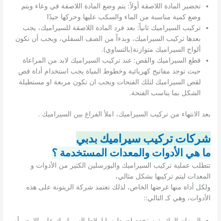
تحضير المادة اللاصقة أولاً: يتم وضع المادة اللاصقة في وعاء ويتم
وضع كمية مناسبة من الماء والسكب عليها وحركها جيدًا
تركيب السيراميك ثانياً: بعد فرد المادة اللاصقة للسيراميك، يجب
بعدها تركيب السيراميك، وبدءاً من الصف السفلي، ويجب أن تكون
ألواح السيراميك متوازنة(بالتساوي).
قطع السيراميك والقص: عند تركيب السيراميك لابد من المراعاة
حيث توجد مفاتيح كهربائية وخطوط المياة يجب استخدام أداة قص
لقص السيراميك لتلك الفتحات ويجب ان تكون مربعة او مستطيلة
الشكل بما يناسب الفتحة.
بعد الانتهاء من تركيب السيراميك، املأ الفراغ بين السيراميك .
شركات تركيب سيراميك بدبي
ما هي الأدوات والمعدات المستخدمة ؟
تتطلب عملية تركيب السيراميك والبورسلين الكثير من الأدوات و
المعدات ليتم تركيبها بشكل مثالي،
ولكل أداة منها غرضها الخاص، لذلك تعتمد شركة الزيتونة على هذه
الأدوات، وهي كـ التالي::
الميزان المائي: يستخدم لضبط زوايا بلاط السيراميك علي الارض أو