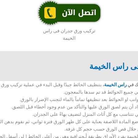
تركيب ورق جدران فى راس
الخيمة
ى راس الخيمة
لك في
راس الخيمة
،
بتنظيف الحائط جيدًا وقبل البدء في عملية تركيب ورق 
ي جميع الحوائط قد تم سدها بالمعجون.
انب او الحوائط بعد تنظيفها تماماً بالماء لتجنب الإضرار بالورق.
د أن يتم لصق الورق عليها والتأكد من عدم وجود أخطاء قبل اللصق.
ي تتناسب مع كل أثاث المنزل لتضيف بهاءً على الجدران.
ضع المادة اللاصقة بعناية على كل ظهر الورق فترة ثواني، ثم نقوم بدهن ا
من خلال قص الورق حسب حجم كل غرفة.
ة بفرد الأوراق بطريقة أـحترافية وهي من أعلى الحائط إ لى أسفل الح