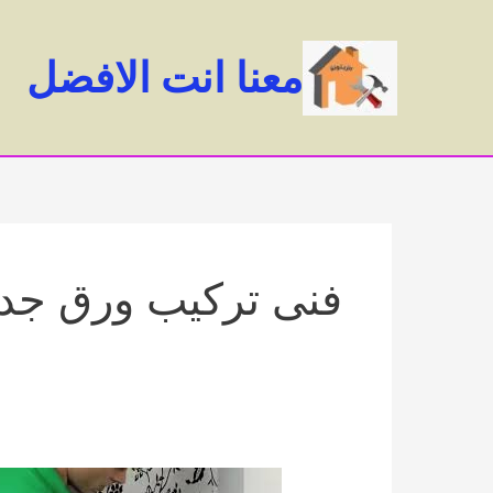
خطي
لى
معنا انت الافضل
لمحتوى
فنى تركيب ورق جدر