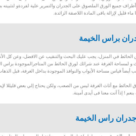
طراف جميع الورق الملصوق على الجدران والتمرير علية لفردةو لتثبيته ب
اء قليل لإزالة باقى المادة اللاصقة الزائدة.
ران براس الخيمة
ق الحائط في المنزل، يجب عليك البحث والتنقيب عن الافضل، وعن كل الأن
ث و لمساحة الغرفة عند شرائك لورق الحائط من المتاجرالموجودة براس ال
أيضاً قياس مساحة الأبواب والنوافذ الموجودة بداخل الغرفة، قبل الذه
ق الحائط مع أثاث الغرفة ليس من الصعب، ولكن يحتاج إلي بعض قليللا لإيجا
عم ! إذاً أنت معنا فى أيدى أمينة.
دران راس الخيمة