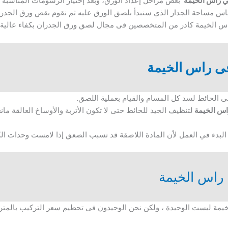
ي راس الخيمة
بعض مراحل إعداد الورق، وبعد إختيار الرسومات المناسبة و
اس مساحة الجدار الذي سنبدأ بلصق الورق عليه ثم نقوم بقص ورق الجدرا
اس الخيمة كادر من المتخصصين فى مجال لصق ورق الجدران بكفاء عالية.
ى راس الخيمة
على الحائط لسد كل المسام والقيام بعملية اللصق.
اس الخيمة
لتنظيف الجيد للحائط حتى لا تكون الأتربة والأوساخ العالقة ما
لبدء في العمل لأن المادة اللاصقة قد تسبب الصعق إذا لامست وحدات الك
راس الخيمة
مة ليست الوحيدة ، ولكن نحن الوحيدون فى تحطيم سعر التركيب بالمتر