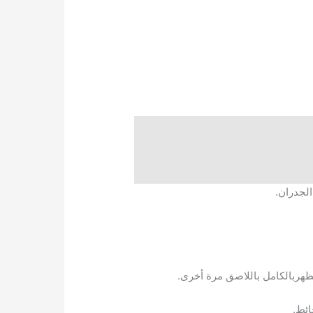
الجدران.
لظهربالكامل باللاصق مرة أخرى.
ائط.