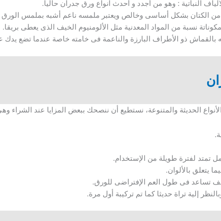
لياف النباتية : وهو من أجدد و أحدث انواع ورق جدران حالياً.
ة من الكتان بشكل أساسى وخالص ويعتبر ملمسه ناعم أشبه بملمس الورق ا
مكوناتة نسبة من المواد المعدنية مثل الألومنيوم الخيف الذى يعطى بريقا.
 بالقماش ذو الأطراف البارزة والناعمة فى خامته خاصة عندما تضع يدك عل
ان
أنواع الحديثة والمتنوعة، نستطيع أن ننصحك ببعض المزايا عند الشراء وهى
ة.
مل تمتد لفترة طويلة من الإستخدام.
ا يتعلق بالألوان.
لطف تساعد فى طول العم الإفتراضى للورق.
نظر إلية تراة حديثا كما تم تركيبة أول مرة.