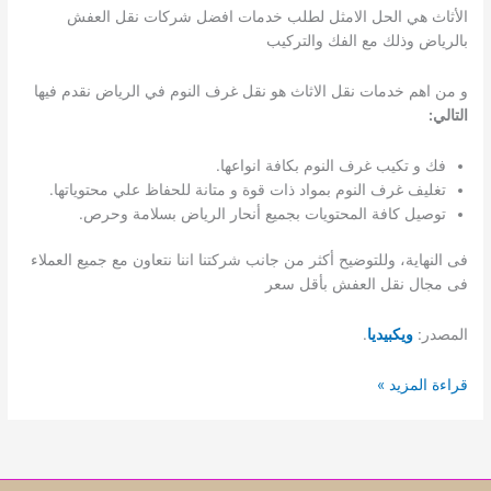
الأثاث هي الحل الامثل لطلب خدمات افضل شركات نقل العفش
بالرياض وذلك مع الفك والتركيب
و من اهم خدمات نقل الاثاث هو نقل غرف النوم في الرياض نقدم فيها
التالي:
فك و تكيب غرف النوم بكافة انواعها.
تغليف غرف النوم بمواد ذات قوة و متانة للحفاظ علي محتوياتها.
توصيل كافة المحتويات بجميع أنحار الرياض بسلامة وحرص.
فى النهاية، وللتوضيح أكثر من جانب شركتنا اننا نتعاون مع جميع العملاء
فى مجال نقل العفش بأقل سعر
المصدر:
ويكبيديا
.
شركة
قراءة المزيد »
نقل
عفش
بالرياض|
للإيجار009626338417|