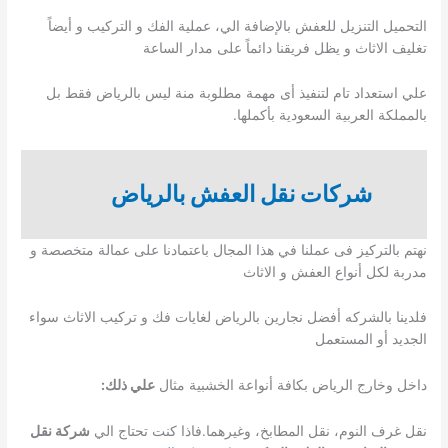
التحميل التنزيل للعفش بالإضافة الي، عملية الفك و التركيب و أيضاً
تغليف الاثاث و يظل فريقنا دائماً على مدار الساعة
علي استعداد تام لتنفيذ أى مهمة مطلوبة منة ليس بالرياض فقط بل
بالمملكة العربية السعودية بأكملها.
شركات نقل العفش بالرياض
نهتم بالتركيز فى عملنا في هذا المجال باعتمادنا على عمالة متخصصة و
مدربة لكل أنواع العفش و الاثاث
فلدينا بالشركه أفضل نجارين بالرياض لغايات فك و تركيب الاثاث سواء
الجديد أو المستعمل
داخل وخارج الرياض بكافة أنواعة الخشبية مثال
علي ذلك:
نقل غرف النوم، نقل المطابخ، وغيرهما.فاذا كنت تحتاج الي
شركة نقل