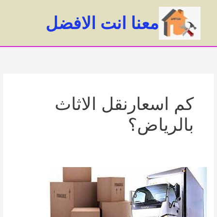
خطي
لى
معنا انت الافضل
لمحتوى
ain
enu
كم اسعارنقل الاثاث
بالرياض؟