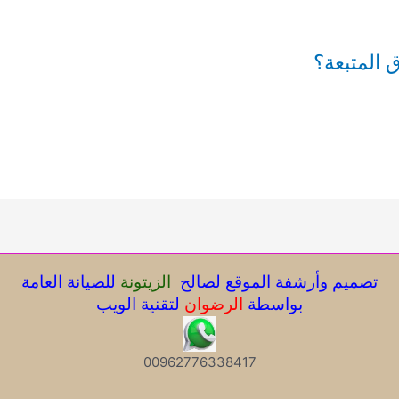
 المتبعة؟
تصميم وأرشفة الموقع لصالح
الزيتونة
للصيانة العامة
بواسطة
الرضوان
لتقنية الويب
00962776338417