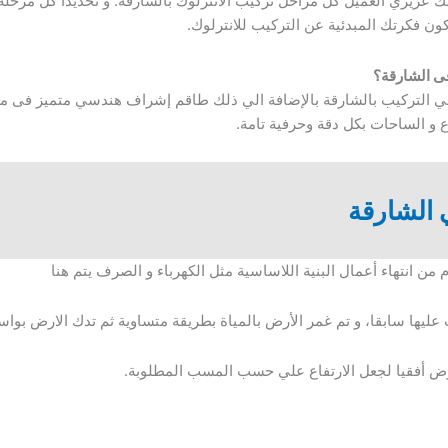
ك عزيزي العميل كل مراحل تركيب الأنترلوك بالشارقة. و تحديداً كل مرحلة
كون فكرتك المبدئية عن التركيب للانترلوك.
فى الشارقة؟
 فني التركيب بالشارقة بالإضافة الي ذلك طاقم إشراف هندسي متميز فى م
 و الساحات بكل دقة وحرفية تامة.
 الشارقة
ام من انتهاء أعمال البنية اللاساسية مثل الكهرباء و الصرف يتم هنا
يها سابقا، و تم غمر الأرض بالمياة بطريقة متساوية ثم تدك الارض بوا
ض أفقيا لجعل الارتفاع علي حسب المسب المطلوبة.