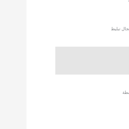
جال تبليط
سطة