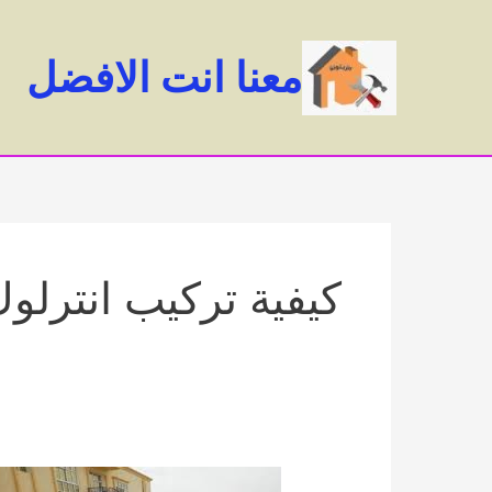
خطي
لى
معنا انت الافضل
لمحتوى
كيفية تركيب انترلو